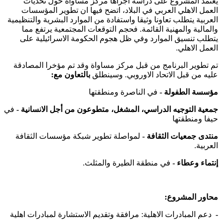
يعتمد المشروع على دراسة أجراها مركز مساواة حول تحديات
العمل الاهلي العربي في البلاد، اتضح فيها ان تطوير المؤسسات
العربية يتطلب تعاونا وثيقا واستفادة من الموارد البشرية والتنظيمية
والمالية والمهنية القائمة. فحجم التوقعات المجتمعية يرتفع مما
يتطلب تنسيق الموارد وفي ظل هجوم الحكومة الاسرائيلية على
العمل الاهلي.
تم تطوير البرنامج من قبل مركز مساواة وقد تم مؤخرا المصادقة
عليه من قبل الاتحاد الاوروبي. وسينطلق
بالتعاون مع:
مؤسسة الطفولة -
في الناصرة ومنطقتها
جمعية التوجيه الدراسي، المشغل، متطوعون من أجل الانسانية -
في
حيفا ومنطقتها
منتدى جمعيات الثقافة -
لمواصلة تطوير شبكة مؤسسات الثقافة
العربية.
إنتماء وعطاء -
في منطقة الطيرة والمثلث.
محاور المشروع:
-
دعم المبادرات الاهلية: مرافقة وتقديم الاستشارة لمبادرات اهلية