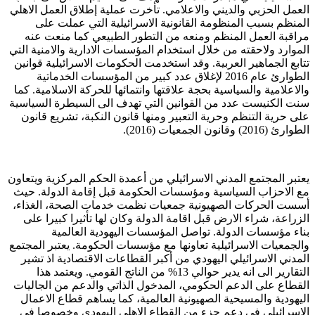
العمل الحزبي والديني والاعلامي. تأخرت عملية إطلاق العمل الاهلي
المنظم بسبب المنظومة القانونية الاسرائيلية التي عملت على
مراقبة العمل المنظم ومنعه من التطور الطبيعي كما منعت عنه
الموارد ولاحقته من خلال استخدام المؤسسات الادارية والامنية التي
تتابع الجماهير العربية. وقد استخدمت الحكومات الاسرائيلية قوانين
الطوارئ عام 2016 لإغلاق عدد كبير من المؤسسات الخدماتية
والاعلامية والسياسية بحجة علاقتها وانتمائها للحركة الاسلامية. كما
سنت الكنيست عدد من القوانين التي تهدف الى السيطرة السياسية
على حرية التنظم وحرية التعبير ومنها قانون النكبة، تشريع قانون
الطوارئ (2016) وقانون الجمعيات (2016).
يعتبر المجتمع المدني الاسرائيلي من أعمدة الحكم المركزية ويتعاون
مع الاحزاب السياسية ومؤسسات الحكومة قبل إقامة الدولة. حيث
أسست الحركات الصهيونية جمعيات نظمت خدمات الصحة، الغذاء،
الزراعة، شراء الارض قبل اقامة الدولة وكان لها تأثيرا كبيرا على
بناء مؤسسات الدولة. تواصل المؤسسات اليهودية العالمية
والجمعيات الاسرائيلية تعاونها مع مؤسسات الحكومة. يعتبر المجتمع
المدني الاسرائيلي اليهودي من أكبر القطاعات الاقتصادية اذ تشير
التقارير الى انه يدير حوالي 13% من الناتج القومي. ويعتمد هذا
القطاع على الدعم الحكومي، المدخول الذاتي والدعم من الجاليات
اليهودية والمسيحية الصهيونية العالمية، كما يساهم قطاع الاعمال
الاسرائيلي في دعم جزء من القطاع الاهلي اليهودي وخصوصا في