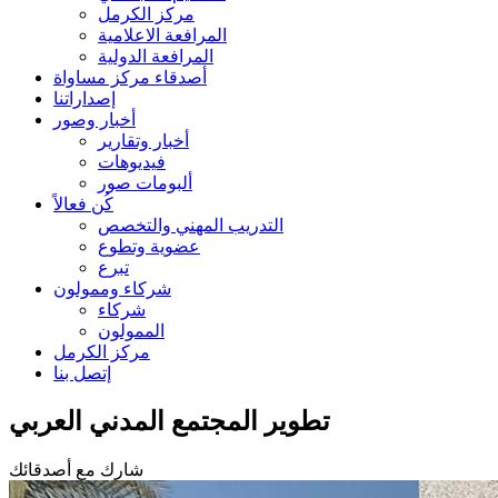
مركز الكرمل
المرافعة الاعلامية
المرافعة الدولية
أصدقاء مركز مساواة
إصداراتنا
أخبار وصور
أخبار وتقارير
فيديوهات
ألبومات صور
كُن فعالاً
التدريب المهني والتخصص
عضوية وتطوع
تبرع
شركاء وممولون
شركاء
الممولون
مركز الكرمل
إتصل بنا
تطوير المجتمع المدني العربي
شارك مع أصدقائك