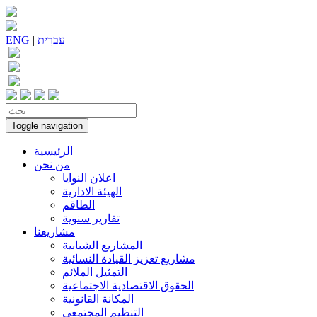
עִברִית
|
ENG
Toggle navigation
الرئيسية
من نحن
اعلان النوايا
الهيئة الادارية
الطاقم
تقارير سنوية
مشاريعنا
المشاريع الشبابية
مشاريع تعزيز القيادة النسائية
التمثيل الملائم
الحقوق الاقتصادية الاجتماعية
المكانة القانونية
التنظيم المجتمعي