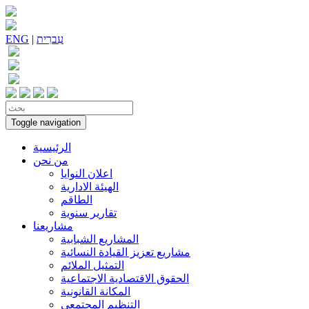
עִברִית
|
ENG
Toggle navigation
الرئيسية
من نحن
اعلان النوايا
الهيئة الادارية
الطاقم
تقارير سنوية
مشاريعنا
المشاريع الشبابية
مشاريع تعزيز القيادة النسائية
التمثيل الملائم
الحقوق الاقتصادية الاجتماعية
المكانة القانونية
التنظيم المجتمعي