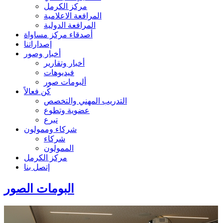
مركز الكرمل
المرافعة الاعلامية
المرافعة الدولية
أصدقاء مركز مساواة
إصداراتنا
أخبار وصور
أخبار وتقارير
فيديوهات
ألبومات صور
كُن فعالاً
التدريب المهني والتخصص
عضوية وتطوع
تبرع
شركاء وممولون
شركاء
الممولون
مركز الكرمل
إتصل بنا
البومات الصور