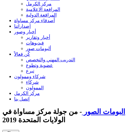
مركز الكرمل
المرافعة الاعلامية
المرافعة الدولية
أصدقاء مركز مساواة
إصداراتنا
أخبار وصور
أخبار وتقارير
فيديوهات
ألبومات صور
كُن فعالاً
التدريب المهني والتخصص
عضوية وتطوع
تبرع
شركاء وممولون
شركاء
الممولون
مركز الكرمل
إتصل بنا
البومات الصور
- من جولة مركز مساواة في
الولايات المتحدة 2019