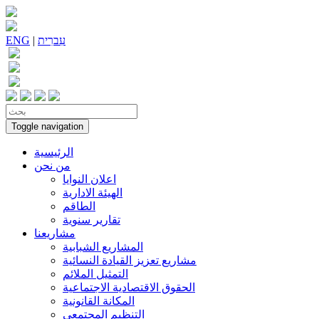
עִברִית
|
ENG
Toggle navigation
الرئيسية
من نحن
اعلان النوايا
الهيئة الادارية
الطاقم
تقارير سنوية
مشاريعنا
المشاريع الشبابية
مشاريع تعزيز القيادة النسائية
التمثيل الملائم
الحقوق الاقتصادية الاجتماعية
المكانة القانونية
التنظيم المجتمعي