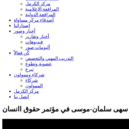
مركز الكرمل
المرافعة الاعلامية
المرافعة الدولية
أصدقاء مركز مساواة
إصداراتنا
أخبار وصور
أخبار وتقارير
فيديوهات
ألبومات صور
كُن فعالاً
التدريب المهني والتخصص
عضوية وتطوع
تبرع
شركاء وممولون
شركاء
الممولون
مركز الكرمل
إتصل بنا
اواة سهى سلمان-موسى في مؤتمر حقوق اانسان