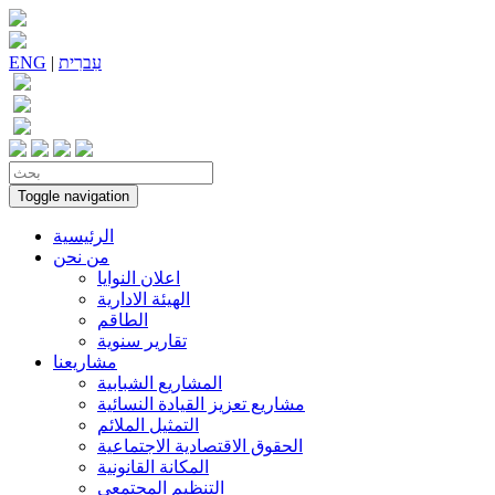
עִברִית
|
ENG
Toggle navigation
الرئيسية
من نحن
اعلان النوايا
الهيئة الادارية
الطاقم
تقارير سنوية
مشاريعنا
المشاريع الشبابية
مشاريع تعزيز القيادة النسائية
التمثيل الملائم
الحقوق الاقتصادية الاجتماعية
المكانة القانونية
التنظيم المجتمعي