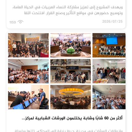
ويهدف المشروع إلى تعزيز مشاركة النساء العربيات في الحياة العامة،
وتوسيع حضورهن في مواقع التأثير وصنع القرار. افتتحت اللقا
2026/07/25
1159
أكثر من 60 شابًا وشابة يختتمون الورشات الشبابية لمركز...
وانطلقت الورشات في مدينة حيفا بزيارة إلى المحاكم، تلتها سلسلة