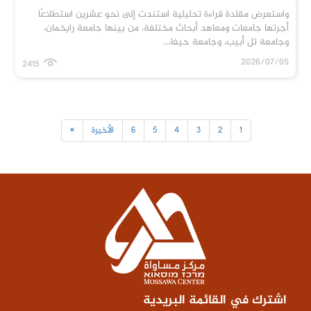
واستعرض مقلدة قراءة تحليلية استندت إلى نحو عشرين استطلاعًا
أجرتها جامعات ومعاهد أبحاث مختلفة، من بينها جامعة رايخمان،
وجامعة تل أبيب، وجامعة حيفا،...
2026/07/05
2415
1
2
3
4
5
6
الأخيرة
»
اشترك في القائمة البريدية