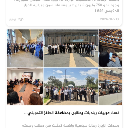
وجود نحو 750 مليون شيكل غير مستغلة ضمن ميزانية القرار
الحكومي 549 ا
2026/07/13
2218
نساء عربيات رياديات يطالبن بمضاعفة الحافز التمويلي...
وحملت الزيارة رسالة سياسية واضحة تمثلت في مطلب وجهته