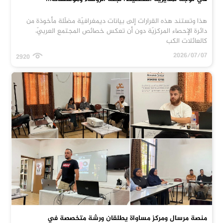
هذا وتستند هذه القرارات إلى بيانات ديمغرافيّة مضلّلة مأخوذة من
دائرة الإحصاء المركزيّة دون أن تعكس خصائص المجتمع العربيّ،
كالعائلات الكب
2026/07/07
2920
منصة مرسال ومركز مساواة يطلقان ورشة متخصصة في