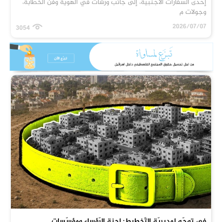
إحدى السفارات الأجنبية، إلى جانب ورشات في الهوية وفن الخطابة،
وجولات م
2026/07/07
3054
في توجّه لمديريّة التّخطيط: لجنة الرّؤساء ومؤسّسات...