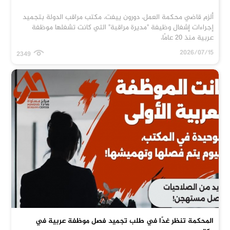
ألزم قاضي محكمة العمل، دورون ييفت، مكتب مراقب الدولة بتجميد
إجراءات إشغال وظيفة "مديرة مراقبة" التي كانت تشغلها موظفة
عربية منذ 20 عامًا،
2026/07/15
2349
المحكمة تنظر غدًا في طلب تجميد فصل موظفة عربية في