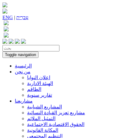
עִברִית
|
ENG
Toggle navigation
الرئيسية
من نحن
اعلان النوايا
الهيئة الادارية
الطاقم
تقارير سنوية
مشاريعنا
المشاريع الشبابية
مشاريع تعزيز القيادة النسائية
التمثيل الملائم
الحقوق الاقتصادية الاجتماعية
المكانة القانونية
التنظيم المجتمعي