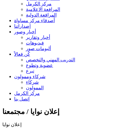
مركز الكرمل
المرافعة الاعلامية
المرافعة الدولية
أصدقاء مركز مساواة
إصداراتنا
أخبار وصور
أخبار وتقارير
فيديوهات
ألبومات صور
كُن فعالاً
التدريب المهني والتخصص
عضوية وتطوع
تبرع
شركاء وممولون
شركاء
الممولون
مركز الكرمل
إتصل بنا
إعلان نوايا / مجتمعنا
إعلان نوايا