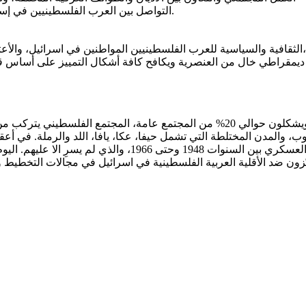
التواصل بين العرب الفلسطينيين في إسرائيل والفلسطينيين العرب في الأراضي الفلسطينية المحتلة وخارجها.
حوالي مليون و600 ألف فلسطيني عربي يعيشون اليوم في اسرائيل ويشكلون حوالي 20% م
ب، والمدن المختلطة التي تشمل حيفا، عكا، يافا، اللد والرملة. في أع
الباقين في وطنهم كمواطنين اسرائيليين ولكنها وضعتهم رهن الح