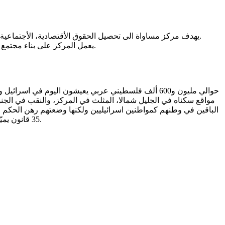
يهدف مركز مساواة الى تحصيل الحقوق الأقتصادية، الأجتماعية،الثقافية والسياسية للعرب الفلسطينيين المواطنين في اسرائيل، والأعتراف بهم كأقلية قومية أصلية لها خاصيتها القومية، الثقافية والتاريخية.
يعمل المركز على بناء مجتمع ديمقراطي خال من العنصرية ويكافح كافة أشكال التمييز على أساس قومي طائفي، ، ديني ، طبقي، جنسوي، المحدودية الجسدية او النفسية.
مواقع سكناه في الجليل شمالا، المثلث في المركز، والنقب في الجنو
35 قانون يميّزون ضد الأقلية العربية الفلسطينية في اسرائيل في مجالات التخطيط والاراضي، الحقوق الاقتصادية والاجتماعية والحقوق المدنية والسياسية.