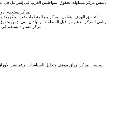
المركز يستخدم أدوات النضال الجماهيري والمرافعة لتحصيل كامل الحقوق مع الحفاظ على الخصوصية الوطنية - الاجتماعية للمواطنين الفلسطينيين في وطنهم.
لتحقيق الهدف، يتعاون المركز مع المنظمات غير الحكومية والسلطات المحلية والأحزاب السياسية. المركز يحافظ على علاقات عمل والتعاون مع منظمات حقوق الإنسان وسفارات في اسرائيل والخارج.
يتلقى المركز الدعم من قبل المنظمات والبلدان التي تؤمن بحقوق 
مركز مساواة يساهم في تدعيم وتطوير القدرات الخاصة وللجمعيات والمؤسسات التي تعمل على تغيير مكانتها مع التركيز على تعزيز مكانة المرأة ودورها في المجتمع.
وينشر المركز أوراق موقف وتحليل السياسات. ويتم نشر الأوراق على الصحافيين والأكاديميين والناشطين والمنظمات غير الحكومية والسلطات المحلية المنتخبة والوزراء والمسؤولين الحكوميين والبرلمان.