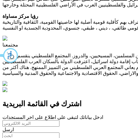
رؤيا مركز مساواة
مجتمعنا
ن المجتمع عامة، المجتمع الفلسطيني يتركب من المسلمين، المسيحيين، والدروز. المجتمع الفلسطيني ينقسم بحسب
قاب إقامة دولة اسرائيل، اعترفت الدولة بالسكان العرب الفلسطينيين
كم العسكري بين السنوات 1948 وحتى 1966، والذي لم يسرِ الا عليهم. اليوم يعاني المجتمع العربي الفلسطيني من التمييز الممنهج. هناك أكثر من
اشترك في القائمة البريدية
ادخل بياناتك لتبقى على اطلاع على اخر المستجدات
ارسل