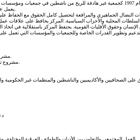
تأسس مركز مساواة، لحقوق المواطنين العرب في إسرائيل في عام 1997 كجمعية غير هادفة لل
يعمل على تحسين أوضاع ومكانة المواطنين العرب الفلسطينيين في إسرائيل.
الإنسان وحقوق الأقليات القومية. يحتفظ المركز باستقلالية في اتخاذ
مشروع تغيير المكانة الاقتصادية الاجتماعية للمواطنين العرب الفلسطينيين.
مشروع تطوير القوى البشرية في المرافعة في المؤسسات والسلطات المحلية.
دع
العمل المجتمعي والتعاون بين الأديان والطوائف العرقية المختلفة،