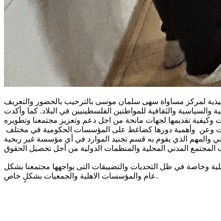
تحت اللقاء المديرة التنفيذية لمركز مساواة سهى سلمان موسى بالترحيب بالحضور والتعريف
ة والسياسية والثقافية للمواطنين الفلسطينيين في البلاد. كما وأكدت
كما وتحدثت منسقة تجنيد الموارد والمرافعة الدولية في مركز مساواة ميس مدلج عن المجتمع المدني وتعددية المؤسسات الاهلية والجمعيات وعن وأهمية دورها كضاغط على المؤسسات الحكومية في مختلف
اهلية وخاصة في ظل التحديات والتضييقات التى يواجهها مجتمعنا بشكل
عام والمؤسسات الاهلية والجمعيات بشكلٍ خاص.