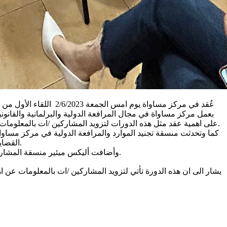
عُقد في مركز مساواة ي
بعمل مركز مساواة في مجال المرافعة الدولية والبرلمانية والقانون
على اهمية عقد مثل هذه الدورات لتزويد المشاركين /ات بالمعلومات وآليات العمل الهامة لبلورة فكرة او مشاريع لمبادرات محلية او جمعيات وكيفية تقديمها لجهات مانحة من اجل دعم وتعزيز مجتمعنا وتطويره.
القضايا وبحسب القضية التي تتبانها المؤسسة، كما وتمَّ التعريف بالدور الأساسي والمهم الذي يقوم به قسم تجنيد الموارد في أي مؤسسة غير ربحية.
وأضافت أليكس ميئير منسقة المشاريع السابقة في الاتحاد الاوروبي عن أهمية التكامل بين مختلف مؤسسات المجتمع المدني المحلية والمنظمات الدولية من أجل تحصيل الحقوق.
يشار الى ان هذه الدورة تأتي لتزويد المشاركين /ات بالمعلومات عن 