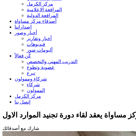
مركز الكرمل
المرافعة الاعلامية
المرافعة الدولية
أصدقاء مركز مساواة
إصداراتنا
أخبار وصور
أخبار وتقارير
فيديوهات
ألبومات صور
كُن فعالاً
التدريب المهني والتخصص
عضوية وتطوع
تبرع
شركاء وممولون
شركاء
الممولون
مركز الكرمل
إتصل بنا
ز مساواة يعقد لقاء دورة تجنيد الموارد الاول
شارك مع أصدقائك