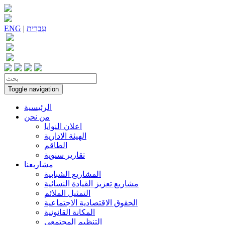
עִברִית
|
ENG
Toggle navigation
الرئيسية
من نحن
اعلان النوايا
الهيئة الادارية
الطاقم
تقارير سنوية
مشاريعنا
المشاريع الشبابية
مشاريع تعزيز القيادة النسائية
التمثيل الملائم
الحقوق الاقتصادية الاجتماعية
المكانة القانونية
التنظيم المجتمعي