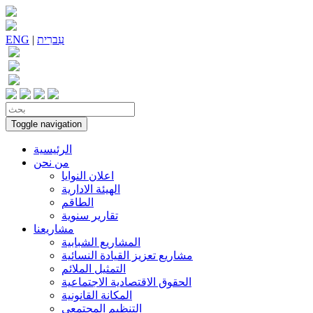
עִברִית
|
ENG
Toggle navigation
الرئيسية
من نحن
اعلان النوايا
الهيئة الادارية
الطاقم
تقارير سنوية
مشاريعنا
المشاريع الشبابية
مشاريع تعزيز القيادة النسائية
التمثيل الملائم
الحقوق الاقتصادية الاجتماعية
المكانة القانونية
التنظيم المجتمعي