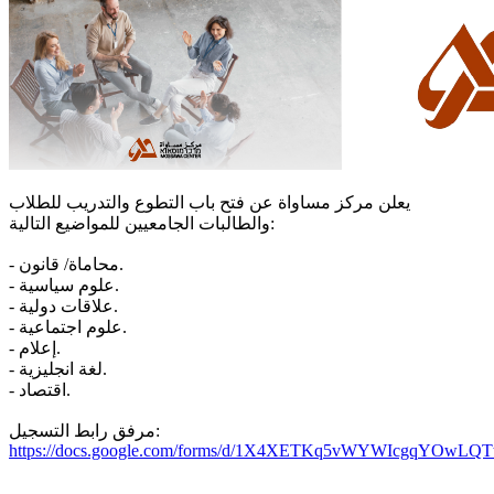
يعلن مركز مساواة عن فتح باب التطوع والتدريب للطلاب
والطالبات الجامعيين للمواضيع التالية:
- محاماة/ قانون.
- علوم سياسية.
- علاقات دولية.
- علوم اجتماعية.
- إعلام.
- لغة انجليزية.
- اقتصاد.
مرفق رابط التسجيل:
https://docs.google.com/forms/d/1X4XETKq5vWYWIcgqYOwL