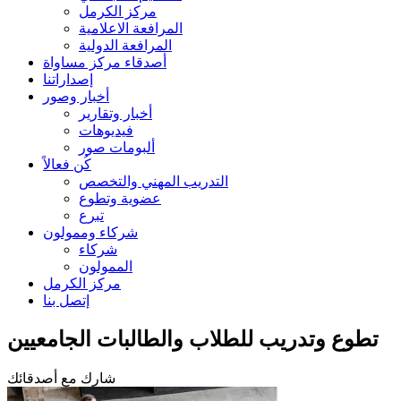
مركز الكرمل
المرافعة الاعلامية
المرافعة الدولية
أصدقاء مركز مساواة
إصداراتنا
أخبار وصور
أخبار وتقارير
فيديوهات
ألبومات صور
كُن فعالاً
التدريب المهني والتخصص
عضوية وتطوع
تبرع
شركاء وممولون
شركاء
الممولون
مركز الكرمل
إتصل بنا
تطوع وتدريب للطلاب والطالبات الجامعيين
شارك مع أصدقائك