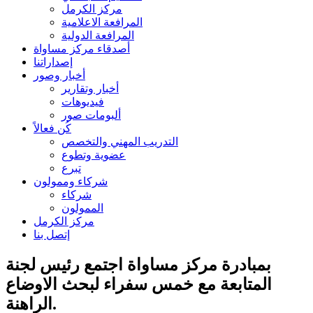
مركز الكرمل
المرافعة الاعلامية
المرافعة الدولية
أصدقاء مركز مساواة
إصداراتنا
أخبار وصور
أخبار وتقارير
فيديوهات
ألبومات صور
كُن فعالاً
التدريب المهني والتخصص
عضوية وتطوع
تبرع
شركاء وممولون
شركاء
الممولون
مركز الكرمل
إتصل بنا
بمبادرة مركز مساواة اجتمع رئيس لجنة
المتابعة مع خمس سفراء لبحث الاوضاع
الراهنة.