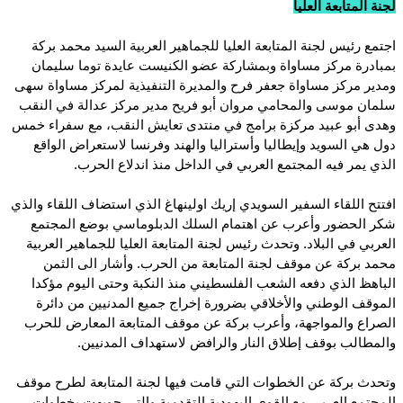
لجنة المتابعة العليا
اجتمع رئيس لجنة المتابعة العليا للجماهير العربية السيد محمد بركة
بمبادرة مركز مساواة وبمشاركة عضو الكنيست عايدة توما سليمان
ومدير مركز مساواة جعفر فرح والمديرة التنفيذية لمركز مساواة سهى
سلمان موسى والمحامي مروان أبو فريح مدير مركز عدالة في النقب
وهدى أبو عبيد مركزة برامج في منتدى تعايش النقب، مع سفراء خمس
دول هي السويد وإيطاليا وأستراليا والهند وفرنسا لاستعراض الواقع
الذي يمر فيه المجتمع العربي في الداخل منذ اندلاع الحرب.
افتتح اللقاء السفير السويدي إريك اولينهاغ الذي استضاف اللقاء والذي
شكر الحضور وأعرب عن اهتمام السلك الدبلوماسي بوضع المجتمع
العربي في البلاد. وتحدث رئيس لجنة المتابعة العليا للجماهير العربية
محمد بركة عن موقف لجنة المتابعة من الحرب. وأشار الى الثمن
الباهظ الذي دفعه الشعب الفلسطيني منذ النكبة وحتى اليوم مؤكدا
الموقف الوطني والأخلاقي بضرورة إخراج جميع المدنيين من دائرة
الصراع والمواجهة، وأعرب بركة عن موقف المتابعة المعارض للحرب
والمطالب بوقف إطلاق النار والرافض لاستهداف المدنيين.
وتحدث بركة عن الخطوات التي قامت فيها لجنة المتابعة لطرح موقف
المجتمع العربي مع القوى اليهودية التقدمية والتي جوبهت بخطوات