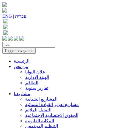
עִברִית
|
ENG
Toggle navigation
الرئيسية
من نحن
اعلان النوايا
الهيئة الادارية
الطاقم
تقارير سنوية
مشاريعنا
المشاريع الشبابية
مشاريع تعزيز القيادة النسائية
التمثيل الملائم
الحقوق الاقتصادية الاجتماعية
المكانة القانونية
التنظيم المجتمعي