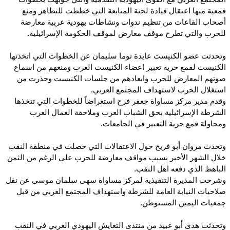
قمعية منها اعتقال قيادة لجنة المتابعة التي خططت للتظاهر ومنع
أصحاب القاعات من تنظيم ندوات ونشاطات يهودية عربية معارضة
للحرب والتي تطرح موقف معارض لموقف الحكومة الإسرائيلية.
وتحدثت عضو الكنيست عايدة توما سليمان عن الخطوات التي اتخذتها
الكنيست لقمع حرية تعبير اعضاء الكنيست العرب ومنعهم من اسماع
صوتهم المعارض للحرب وابعادهم من جلسات الكنيست وحذرت من
استغلال الحرب لاستهداف المجتمع العربي.
وقدم مدير مركز مساواة جعفر فرح استعراضاً للخطوات التي تتخذها
الشرطة الإسرائيلية بحق الشباب العرب وملاحقة العمال العرب
ومحاولة قمع حرية التعبير في الجامعات.
وتحدث مروان أبو فريح حول الاعتقالات التي حصلت في منطقة النقب
خلال الشهر الأخير بسبب مواقف معارضة للحرب على الرغم من الثمن
الباهظ الذي دفعه اهل النقب.
وشرحت المديرة التنفيذية لمركز مساواة سهى سلمان موسى عن نقل
صلاحيات النيابة العامة للشرطة واستهداف المجتمع العربي من قبل
جمعيات اليمين المستوطن.
وتحدثت هدى أبو عبيد من منتدى التعايش اليهودي العربي في النقب