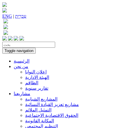
עִברִית
|
ENG
Toggle navigation
الرئيسية
من نحن
اعلان النوايا
الهيئة الادارية
الطاقم
تقارير سنوية
مشاريعنا
المشاريع الشبابية
مشاريع تعزيز القيادة النسائية
التمثيل الملائم
الحقوق الاقتصادية الاجتماعية
المكانة القانونية
التنظيم المجتمعي