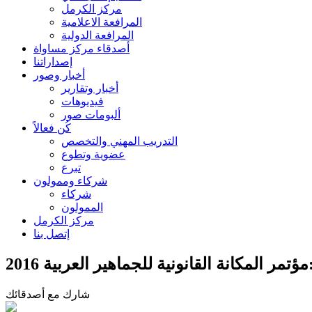
مركز الكرمل
المرافعة الاعلامية
المرافعة الدولية
أصدقاء مركز مساواة
إصداراتنا
أخبار وصور
أخبار وتقارير
فيديوهات
ألبومات صور
كُن فعالاً
التدريب المهني والتخصص
عضوية وتطوع
تبرع
شركاء وممولون
شركاء
الممولون
مركز الكرمل
إتصل بنا
مكانة القانونية للجماهير العربية 2016
شارك مع أصدقائك