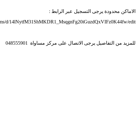
الاماكن محدودة يرجى التسجيل عبر الرابط :
/forms/d/14lNytfM31ShMKDR1_MsqgnFg20iGuzdQxVIFz0K44fw/edit
للمزيد من التفاصيل يرجى الاتصال على مركز مساواة 048555901