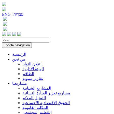
עִברִית
|
ENG
Toggle navigation
الرئيسية
من نحن
اعلان النوايا
الهيئة الادارية
الطاقم
تقارير سنوية
مشاريعنا
المشاريع الشبابية
مشاريع تعزيز القيادة النسائية
التمثيل الملائم
الحقوق الاقتصادية الاجتماعية
المكانة القانونية
التنظيم المجتمعي