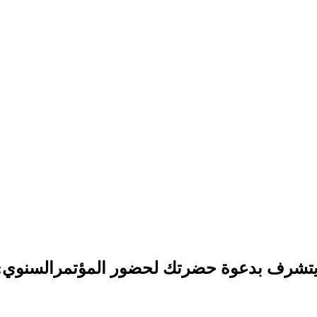
رف بدعوة حضرتك لحضور المؤتمرالسنوي:مؤتمر ال