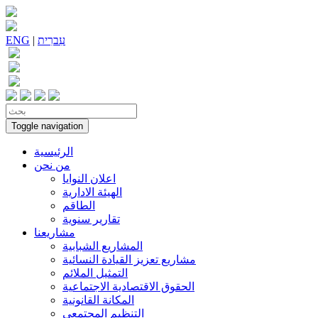
עִברִית
|
ENG
Toggle navigation
الرئيسية
من نحن
اعلان النوايا
الهيئة الادارية
الطاقم
تقارير سنوية
مشاريعنا
المشاريع الشبابية
مشاريع تعزيز القيادة النسائية
التمثيل الملائم
الحقوق الاقتصادية الاجتماعية
المكانة القانونية
التنظيم المجتمعي