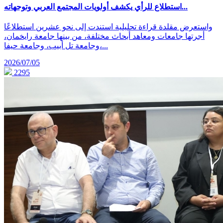
استطلاع للرأي يكشف أولويات المجتمع العربي وتوجهاته...
واستعرض مقلدة قراءة تحليلية استندت إلى نحو عشرين استطلاعًا
أجرتها جامعات ومعاهد أبحاث مختلفة، من بينها جامعة رايخمان،
وجامعة تل أبيب، وجامعة حيفا،...
2026/07/05
2295