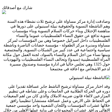
شارك مع أصدقائك
وصادقت إدارة مركز مساواة على ترشيح ثلاث نشطاء هذه السنة
وهم
الناشطة النسوية والحقوقية نبيلة اسبنيولي على دورها في
مناهضة الإحتلال وبناء حركات السلام النسوية وبناء مؤسسات
نسوية تدافع عن حقوق النساء الفلسطينيات عموما والنساء
الفلسطينيات داخل اسرائيل خصوصا وهي بين المؤسسات لمركز
مساواة ومديرة مركز الطفولة - مؤسسة حضانات الناصرة وناشطة
سياسية واجتماعية في عدد كبير من الشبكات النسوية, والمجتمعية
وبينها نساء من اجل السلام والنساء بالسواد، لجنة العمل حول مكانة
المرأة الفلسطينية (سيدوا) وتحالف النساء الفلسطينيات واليهوديات
حول 1325 وهي تجلس حاليا في ادارة مؤسسة وصندوق مسيرة
لدعم الاشخاص مع اعاقة في مجتمعنا
وقد اختار مركز مساواة ترشيح الناشط جابر عساقلة تقديرا على
دوره في الحركة الطلابية في الجامعات وعلى نشاطه في تنظيم
المزارعين لالغاء قانون ضريبة الاملاك والذي كان من اهم المعيقات
في الحفاظ على الارض. وعمل عساقلة مستشارا تنظيميا رافق
خلالها عشرات المؤسسات واللجان الشعبية واحد مؤسسي جمعية
الاهالي ورافق عشرات المجموعات في بداية عملها الاهلي من خلال