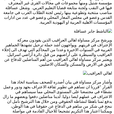
مؤسسة شتيل ومنها مجموعات في مجالات القرى غير المعترف
فيها في النقب ولجنة متابعة قضايا التعليم العربي
.
وشغل عساقلة
مناصب منتخبة وتطوعية بينها رئيس لجنة الطلاب العرب في جامعة
القدس وعضو في مجلس المغار المحلي وعضو في عدد من ادارات
المؤسسات الاهلية العربية او اليهودية العربية.
ويرشح مركز مساواة اهالي العراقيب الذين يقودون معركة
الإعتراف في قريتهم ويواجهون أشد حملة ترحيل تشهدها الجماهير
العربية في السنوات الاخيرة وعددا من المحاكم التي تهدف الى إخلاء
العراقيب والسيطرة على أراضيهم من قبل دائرة أراضي اسرائيل.
ويعتبر مركز مساواة اهالي العراقيب من أهم المناضلين للدفاع عن
الحق في الارض والمسكن والسكان الاصليين
.
وأشار مركز مساواة في بيان أصدره للصحف بمناسبة اتخاذ هذا
القرار "قررنا ان نساهم في تطوير ثقافة الاعتراف بجهد ودور وعمل
نشطاء في مجتمعنا على المستوى المحلي مما سيساهم في
الاعتراف في عملهم ايضا دوليا. لدينا مناضلين دفعوا وبعضهم ما زال
يدفع ثمنا باهظا لنشاطه الحقوقي ومن خلال هذا الترشيح نأمل ان
ننجح في شكر من ساهم في الدفاع عن حقوقنا في هذا الوطن،
ويمكننا اعتبار هذا التكريم تشجيعا للاجيال القادمة في مواصلة