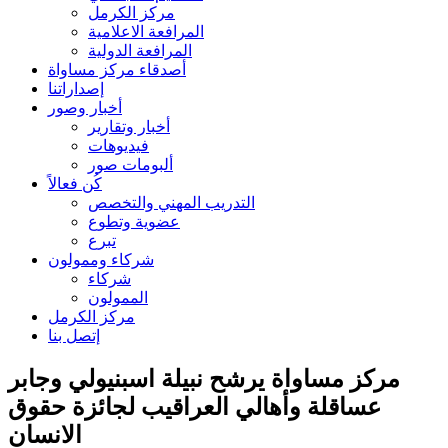
مركز الكرمل
المرافعة الاعلامية
المرافعة الدولية
أصدقاء مركز مساواة
إصداراتنا
أخبار وصور
أخبار وتقارير
فيديوهات
ألبومات صور
كُن فعالاً
التدريب المهني والتخصص
عضوية وتطوع
تبرع
شركاء وممولون
شركاء
الممولون
مركز الكرمل
إتصل بنا
مركز مساواة يرشح نبيلة اسبنيولي وجابر
عساقلة وأهالي العراقيب لجائزة حقوق
الانسان