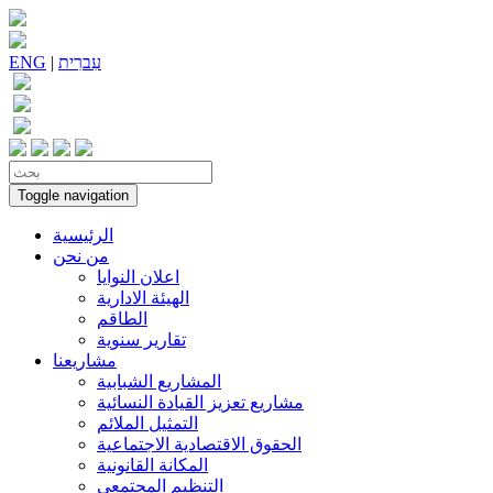
עִברִית
|
ENG
Toggle navigation
الرئيسية
من نحن
اعلان النوايا
الهيئة الادارية
الطاقم
تقارير سنوية
مشاريعنا
المشاريع الشبابية
مشاريع تعزيز القيادة النسائية
التمثيل الملائم
الحقوق الاقتصادية الاجتماعية
المكانة القانونية
التنظيم المجتمعي