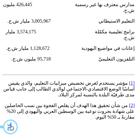
مدارس معترف بها غير رسمية 426,445 مليون
ش.ج.
التعليم الاستيطاني 3,005,967 مليار ش.ج.
برامج تعليمية مكمّلة 3,574,175 مليار
ش.ج.
إعانات في مواضيع اليهودية 1,128,672 مليار ش.ج.
التلفزيون التعليميّ 95,718 مليون ش.ج.
[1]
مؤشر يستخدم لغرض تخصيص ميزانيات التعليم، والذي يقيس
أساسًا الوضع الاقتصادي-الاجتماعي لوالدي الطالب إلى جانب قياس
مدى طرفيّة البلدة بالنسبة لمركز البلاد.
[2]
من شأن تحقيق هذا الهدف أن يقلص الفجوة بين نسب الحاصلين
على شهادة بجروت نوعية بين الوسطين العربي واليهودي إلى 20%
مقارنةً بـ 50% اليوم.