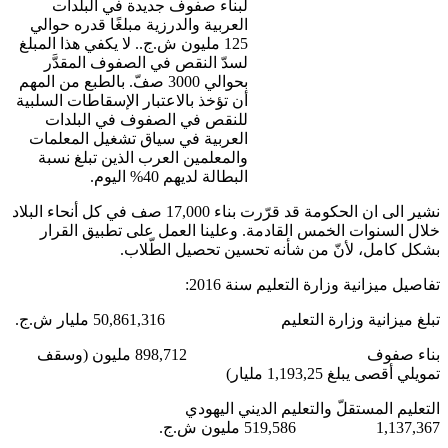
لبناء صفوف جديدة في البلدات
العربية والدرزية مبلغًا قدره حوالي
125 مليون ش.ج.. لا يكفي هذا المبلغ
لسدّ النقص في الصفوف المقدَّر
بحوالي 3000 صفّ. بالطبع من المهم
أن تؤخذ بالاعتبار الإسقاطات السلبية
للنقص في الصفوف في البلدات
العربية في سياق تشغيل المعلمات
والمعلمين العرب الذين تبلغ نسبة
البطالة لديهم 40% اليوم.
نشير الى ان الحكومة قد قرّرت بناء 17,000 صف في كل أنحاء البلاد
خلال السنوات الخمس القادمة. وعلينا العمل على تطبيق القرار
بشكل كامل، لأنّ من شأنه تحسين تحصيل الطّلاب.
تفاصيل ميزانية وزارة التعليم سنة 2016:
تبلغ ميزانية وزارة التعليم 50,861,316 مليار ش.ج.
بناء صفوف 898,712 مليون (وسقف
تمويلي أقصى يبلغ 1,193,25 مليار)
التعليم المستقلّ والتعليم الديني اليهودي
1,137,367 519,586 مليون ش.ج.