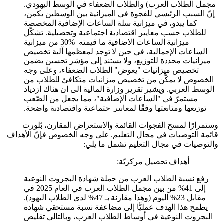
مجمل الطلاب العرب) والطلاب الضعفاء في الوسط اليهودي.
إنّ السبب الرئيسي للفجوة في الميزانية بين الوسطين يكمن،
كما يبدو، في ميزانية سلة الساعات الإضافية المخصصة
للطلاب حسب معايير اقتصادية اجتماعية وتحصيلية. تشكّل
ميزانية الساعات الاضافية ما قيمته %30 من ميزانية
الساعات الإجمالية، في حين لا توجد لمعظمها آلية تخصيص
ميزانيات محددة للتوزيع، ولا يستند إلى مؤشر تحسين يضمن
تخصيص ميزانيات "يعوض" الطلاب الضعفاء، وعلى وجه
الخصوص لا يمكّن من تخصيص ميزانيات متكافئ للطلاب من
الوسط العربي. ويشير تقرير وزارة المالية الى ان هناك ازدياد
مستمرّ في "الساعات الإضافية"، مما يجعل من الصّعب
توزيعها ومتابعتها وفقًا لمعايير اجتماعية واقتصادية واضحة.
وستمرارًا لمسح الفجوات القائمة والاستعراض المقارن، بُلورت
قائمة التوصيات في مجال التعليم. على وجه الخصوص فإنّ الأهداف
والتوصيات في مجال التعليم تشمل ما يلي:
أهداف تحصيل مركزيّة:
رفع نسبة الطلاب العرب من حملة شهادة البجروت النوعية
إلى 41% من بين مجمل الطلاب العرب في العام 2025 في
مقابل 23% اليوم (وهذا مقارنة بـ 47% لدى الطلاب اليهود).
يطمح هذا الهدف عمليًّا إلى مضاعفة نسبة مستحقي شهادة
البجروت النوعية في أوساط الطلاب العرب، وبالتالي تقليص