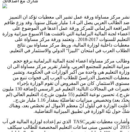
شارك مع أصدقائك
نشر مركز مساواة ورقة عمل تشير الى معطيات تؤكد ان التمييز
ضد الطالب العربي يصل الى 1.4 مليار شيكل سنويا. وقد وزع طاقم
المرافعة البرلماني للمركز ورقة عمل أعدها في الموضوع على
اعضاء لجنة المالية البرلمانية التي ناقشت هذا الاسبوع ميزانية وزارة
التعليم للسنوات 2017-2018 . وتعتمد ورقة مركز مساواة على
معطيات داخلية لوزارة المالية، وربط مركز مساواة بين نتائج
الطلاب العرب في امتحان "البيزا" الدولي والاستثمار في التعليم.
وطالب مركز مساواة اعضاء لجنة المالية البرلمانية برفع حجم
ميزانية التعليم للمجتمع العربي. وأشار تقرير مركز مساواة الى ان
وزارة التعليم هي واحدة من أكبر الوزارات في الحكومة. وتشير
معطيات التحصيل الدراسيّ للطلاب العرب إلى فجوات تنبع من
مستوى الاستثمار. كان من المفروض أن تقوم الوزارة بإجراء
تغييرات في المجالات التالية: التعليم غير الرسمي (إضافة 130 مليون
ش.ج.)، تحسين نوعية التّعليم (55 مليون ش.ج.)، التعليم العالي (لم
يحدّد بعد) وتخصيص ميزانيات تفاضليّة بمقدار 1.16 مليار ش.ج..
أعلنت الوزارة في أيلول أنّ معظم الأموال لم تخصّص بعد، وهناك
شكّ حول نيّة الوزارة في تطبيق الميزانية التفاضلية.
وأشارت معطيات تقرير
TASC
الذي تم إعداده لوزارة المالية في آب
2015 أن تحسين مبنى ساعات التعليم المخصصة للطالب سيكلف