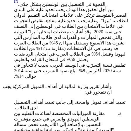
[2]
الفجوة في التحصيل بين الوسطين بشكل جدّي.
من أجل تحقيق هذا الهدف يجب تحديد غاية على المدى
القصير-المتوسط ترتكز على علامات امتحانات التقييم الدولي
للطلاب- "بيزا". وعليه يجب تحديد غاية مفادها تقليص الفجوات
في علامات الامتحان بين الطلاب في الوسطين إلى النصف
حتى سنة 2020. وقد أشارت معطيات امتحان"بيزا" الدولية
والتي تفحص المهارات والقدرات لدى طلاب المدارس التي
نشرت هذا الاسبوع ويستدل منها ان 45% من الطلاب العرب
قد رسب في كل الامتحانات (مقارنة ب 12% من الطلاب
اليهود) وفشل 64% من الطلاب العرب في امتحان الرياضيات
وفشل 56% في امتحان القراءة والعلوم.
تقليص نسبة التسرّب في الوسط العربي، بحيث لا تتجاوز في
سنة 2020 أكثر من 8%. تبلغ نسبة التسرب حتى سنة 2014
حوالي 14%.
وأشار تقرير وزارة المالية ان أهداف التمويل المركزيّة يجب
ان تتمحور في:
تحديد أهداف تمويل واضحة، إلى جانب تحديد أهداف التحصيل
لدى الطلاب.
مقارنة الميزانيات المخصصة لساعات التعليم بين
الوسطين اليهودي والعربي في جميع مؤشرات
التحسين. بالإضافة إلى ذلك، يجب فحص مسألة
"العبرية كلغة ثانية" والتفكير بميزانية إضافية مخصّصة