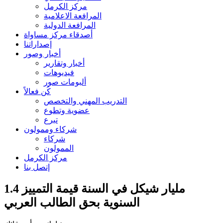
مركز الكرمل
المرافعة الاعلامية
المرافعة الدولية
أصدقاء مركز مساواة
إصداراتنا
أخبار وصور
أخبار وتقارير
فيديوهات
ألبومات صور
كُن فعالاً
التدريب المهني والتخصص
عضوية وتطوع
تبرع
شركاء وممولون
شركاء
الممولون
مركز الكرمل
إتصل بنا
1.4 مليار شيكل في السنة قيمة التمييز
السنوية بحق الطالب العربي