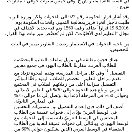
في السنة 1,400 مليار ش.ج. وفي خمس سنوات حوالي 7 مليارات
ش.ج..
وقد أشار قرار الحكومة رقم 922 الى الفجوات ولكن وزارة التربية
طلبت تأجيل اتخاذ قرير بمعالجة التمييز. واتخذت الحكومة يوم
19.6.2016 قراراً أضافياً رقمه 1560 وتم فيه تحديد الأهداف في
مجال "التعليم لدى الأقليّات"، لكن لم تُخصَّص ميزانيات لهذا القرار.
من ناحية الفجوات في الاستثمار رصدت التقارير تمييز في آليات
التخصيص:
هناك فجوة مطلقة في تمويل ساعات التعليم المخصّصة
للطلاب العرب، مقارنةً بالطلاب اليهود في جميع معايير
[1]
التفضيل
وفي كل مراحل المدرسة، وهذه الفجوة تزداد مع
تقدم مراحل التعليم – تخصص للطلاب اليهود وفقًا لمؤشّر
التفضيل ميزانية أعلى من زملائهم الطلاب في المجتمع
العربي. وتبلغ هذه الفجوة حوالي 30% في التعليم الابتدائي،
وحوالي 50% في المرحلة الإعدادية، وتصل إلى ما حوالي 75%
في المدارس الثانويّة.
أضف الى ذلك، فإن إنعدام التفضيل بين مستويات التحسين
في الوسط العربيّ يؤدّي إلى فجوات عميقة بين الطلاب
المختلفين في الوسط العربيّ ذاته نسبة إلى الفجوات مع
الوسط اليهودي. وبالتالي إلى فجوات عميقة للغاية بين الطلاب
الضعفاء في الوسط العربي (الذين يشكلون حوالي %60 من