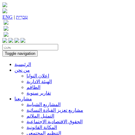
עִברִית
|
ENG
Toggle navigation
الرئيسية
من نحن
اعلان النوايا
الهيئة الادارية
الطاقم
تقارير سنوية
مشاريعنا
المشاريع الشبابية
مشاريع تعزيز القيادة النسائية
التمثيل الملائم
الحقوق الاقتصادية الاجتماعية
المكانة القانونية
التنظيم المجتمعي