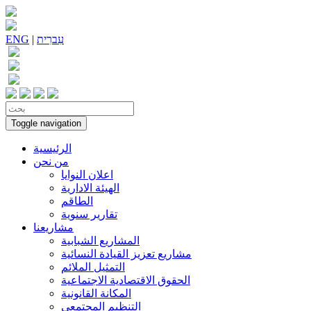
עִברִית
|
ENG
Toggle navigation
الرئيسية
من نحن
اعلان النوايا
الهيئة الادارية
الطاقم
تقارير سنوية
مشاريعنا
المشاريع الشبابية
مشاريع تعزيز القيادة النسائية
التمثيل الملائم
الحقوق الاقتصادية الاجتماعية
المكانة القانونية
التنظيم المجتمعي