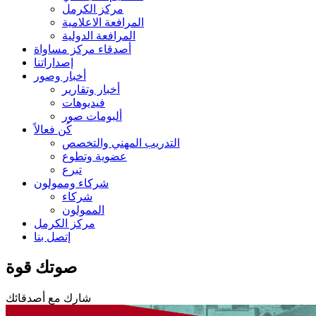
مركز الكرمل
المرافعة الاعلامية
المرافعة الدولية
أصدقاء مركز مساواة
إصداراتنا
أخبار وصور
أخبار وتقارير
فيديوهات
ألبومات صور
كُن فعالاً
التدريب المهني والتخصص
عضوية وتطوع
تبرع
شركاء وممولون
شركاء
الممولون
مركز الكرمل
إتصل بنا
صوتك قوة
شارك مع أصدقائك