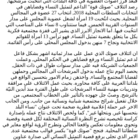
فبعد فرز اصوات العضوية في كافة البلدات التي انتخبت مرشحيها,
رصد ائتلاف "صوتك قوة" الداعم لتمثيل النساء وقضاياهن في
انتخابات السلطات المحلية 2018, انتخاب 27 عضوة في المجالس
المحلية, بحيث انتُخبت 19 امرأة لشغل عضوية المجلس على مدار
السنوات القريبة الخمس, فيما ستتناوب 8 نساء على المناصب التي
انتخُبت فيها. اما الانجاز الابرز الذي يشير الى قفزة مجتمعية فكرية
بكل ما يتعلق بقضية تمثيل النساء, فهو ترأس 13 امرأة للقوائم
الانتخابية ونجاح 7 منهن بدخول المجلس المحلي على رأس القائمة.
ان ائتلاف صوتك الذي عمل على مدار ثمانية اشهر بشكل فاعل
لدعم تمثيل النساء ورفع قضاياهن في الحكم المحلي, وعملت
الجمعيات الشريكة فيه على مدار سنوات طوال في ذات الحقل,
يحصد اليوم نتاج عمله بدخول المرشحات الى المجالس وحملهن
لقضايا المجتمع والنساء, واخذهن زمام الامور بتحسين الواقع في
بلداتنا العربية على كافة محاوره. بحيث عمل الائتلاف على مرافقة
وتدريبات مهنية للنساء المرشحات على طول الفترة منذ أبدين النيّة
بالترشح, وصبّ جل جهوده بالتأثير على الخطاب المجتمعي, من
خلال تفعيل شرائح مجتمعية شبابية ونسائية من جانب, ومن الجانب
الاخر عبر حملة إعلامية قطرية ضخمة تحت عنوان "نساء البلد
بتحسبها غير, وبتحلها غير", كما ولخص الائتلاف نتاج عمله بإصدارة
كراسة تلخيصيه تشرح النظرة النسائية المختلفة لكل قضية وقضية
وتحوي معلومات تعكس واقعنا الحالي وتطرح الرؤية لواقع مغاير في
سلطاتنا المحلية. فنجح "صوتك قوة" بكسر قوالب مجتمعية عدة,
الامر الذي تجلى برفع قضية التمثيل النسائي الى صدارة عناوين