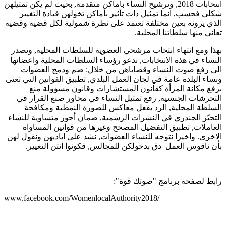
انتخابات 2018, وترشيح النساء بأماكن متقدمة, بحيث لم يكن تمثيلهن
شكلي فحسب, انما تمثيل ذات تأثير بأماكن تخولهن قيادة التغيير
الذي يرونه بعين مختلفة تعتمد على نظرة شمولية لكل قضية وقضية
تعاني منها سلطاتنا المحلية.
بهذا ومع انتهاء انتخاب مرشحي العضوية للسلطات المحلية, وتصدر
النساء في هذه الانتخابات, ندعو رؤساء السلطات المحلية واعضائها
الى رفع صوت النساء وقضاياهن من خلال: ضم ودمج العضوات
ونساء البلدة عامة في لجان العمل البلدي, تطبيق القوانين التي تعنى
برفع مكانة المرأة كقانون المستشارات وقانون مسؤولة منع
التحرشات الجنسية, رفع تمثيل النساء في محاور صنع القرار في
السلطة المحلية, الرد بفعل معاكس للصورة النمطية ومكافحة
التحيّز الجندري في النشرات الرسمية, ضمان أجور متساوية للنساء
العاملات, تطبيق التفضيل المصحح وغيرها من قوانين المساواة
الاخرى. واخيرا نتوجه للنساء العضوات, نشد على اياديهن ونقول لهن
بأن ناقوس العمل دق بدخولكن للمجالس, فكونوا انتن التغيير.
رابط لصفحة برنامج "صوتك قوة":
/www.facebook.com/WomenlocalAuthority2018