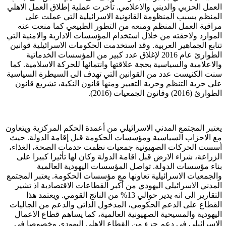
العمل الحزبي والديني والاعلامي. تأخرت عملية إطلاق العمل الاهلي
المنظم بسبب المنظومة القانونية الاسرائيلية التي عملت على
مراقبة العمل المنظم ومنعه من التطور الطبيعي كما منعت عنه
الموارد ولاحقته من خلال استخدام المؤسسات الادارية والامنية التي
تتابع الجماهير العربية. وقد استخدمت الحكومات الاسرائيلية قوانين
الطوارئ عام 2016 لإغلاق عدد كبير من المؤسسات الخدماتية
والاعلامية والسياسية بحجة علاقتها وانتمائها للحركة الاسلامية. كما
سنت الكنيست عدد من القوانين التي تهدف الى السيطرة السياسية
على حرية التنظم وحرية التعبير ومنها قانون النكبة، تشريع قانون
الطوارئ (2016) وقانون الجمعيات (2016).
يعتبر المجتمع المدني الاسرائيلي من أعمدة الحكم المركزية ويتعاون
مع الاحزاب السياسية ومؤسسات الحكومة قبل إقامة الدولة. حيث
أسست الحركات الصهيونية جمعيات نظمت خدمات الصحة، الغذاء،
الزراعة، شراء الارض قبل اقامة الدولة وكان لها تأثيرا كبيرا على
بناء مؤسسات الدولة. تواصل المؤسسات اليهودية العالمية
والجمعيات الاسرائيلية تعاونها مع مؤسسات الحكومة. يعتبر المجتمع
المدني الاسرائيلي اليهودي من أكبر القطاعات الاقتصادية اذ تشير
التقارير الى انه يدير حوالي 13% من الناتج القومي. ويعتمد هذا
القطاع على الدعم الحكومي، المدخول الذاتي والدعم من الجاليات
اليهودية والمسيحية الصهيونية العالمية، كما يساهم قطاع الاعمال
الاسرائيلي في دعم جزء من القطاع الاهلي اليهودي وخصوصا في