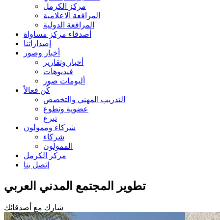
مركز الكرمل
المرافعة الاعلامية
المرافعة الدولية
أصدقاء مركز مساواة
إصداراتنا
أخبار وصور
أخبار وتقارير
فيديوهات
ألبومات صور
كُن فعالاً
التدريب المهني والتخصص
عضوية وتطوع
تبرع
شركاء وممولون
شركاء
الممولون
مركز الكرمل
إتصل بنا
تطوير المجتمع المدني العربي
شارك مع أصدقائك