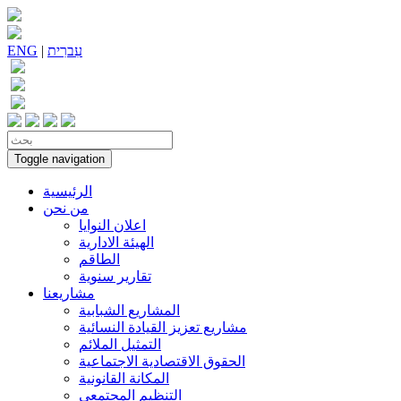
עִברִית
|
ENG
Toggle navigation
الرئيسية
من نحن
اعلان النوايا
الهيئة الادارية
الطاقم
تقارير سنوية
مشاريعنا
المشاريع الشبابية
مشاريع تعزيز القيادة النسائية
التمثيل الملائم
الحقوق الاقتصادية الاجتماعية
المكانة القانونية
التنظيم المجتمعي