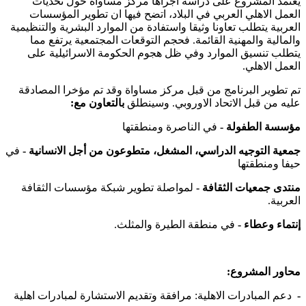
يعتمد المشروع على دراسة أجراها مركز مساواة حول تحديات
العمل الاهلي العربي في البلاد، اتضح فيها ان تطوير المؤسسات
العربية يتطلب تعاونا وثيقا واستفادة من الموارد البشرية والتنظيمية
والمالية والمهنية القائمة. فحجم التوقعات المجتمعية يرتفع مما
يتطلب تنسيق الموارد وفي ظل هجوم الحكومة الاسرائيلية على
العمل الاهلي.
تم تطوير البرنامج من قبل مركز مساواة وقد تم مؤخرا المصادقة
عليه من قبل الاتحاد الاوروبي. وسينطلق
بالتعاون مع:
مؤسسة الطفولة -
في الناصرة ومنطقتها
جمعية التوجيه الدراسي، المشغل، متطوعون من أجل الانسانية -
في
حيفا ومنطقتها
منتدى جمعيات الثقافة -
لمواصلة تطوير شبكة مؤسسات الثقافة
العربية.
إنتماء وعطاء -
في منطقة الطيرة والمثلث.
محاور المشروع:
-
دعم المبادرات الاهلية: مرافقة وتقديم الاستشارة لمبادرات اهلية