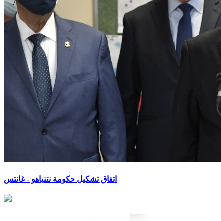
اتفاق تشكيل حكومة نتنياهو - غانتس