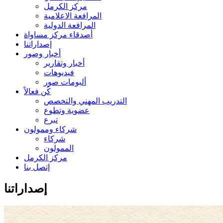
مركز الكرمل
المرافعة الاعلامية
المرافعة الدولية
أصدقاء مركز مساواة
إصداراتنا
أخبار وصور
أخبار وتقارير
فيديوهات
ألبومات صور
كُن فعالاً
التدريب المهني والتخصص
عضوية وتطوع
تبرع
شركاء وممولون
شركاء
الممولون
مركز الكرمل
إتصل بنا
إصداراتنا