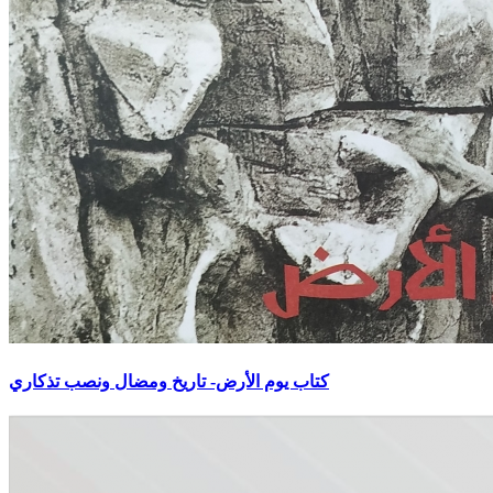
كتاب يوم الأرض- تاريخ ومضال ونصب تذكاري