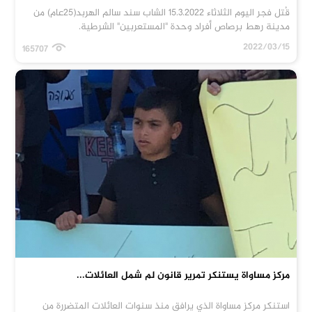
قُتل فجر اليوم الثلاثاء 15.3.2022 الشاب سند سالم الهربد(25عام) من
مدينة رهط برصاص أفراد وحدة "المستعربين" الشرطية.
2022/03/15
165707
مركز مساواة يستنكر تمرير قانون لم شمل العائلات...
استنكر مركز مساواة الذي يرافق منذ سنوات العائلات المتضررة من