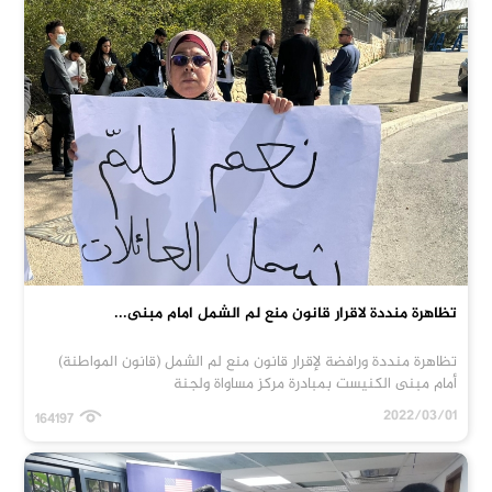
تظاهرة منددة لاقرار قانون منع لم الشمل امام مبنى...
تظاهرة منددة ورافضة لإقرار قانون منع لم الشمل (قانون المواطنة)
أمام مبنى الكنيست بمبادرة مركز مساواة ولجنة
2022/03/01
164197