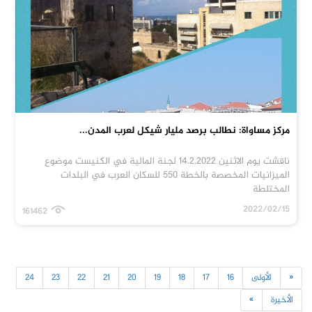
مركز مساواة: نطالب برصد مليار شيكل لعرب المدن...
ناقشت يوم الاثنين 14.2.2022 لجنة المالية في الكنيست موضوع
الميزانيات المخصصة بالخطة 550 للسكان العرب في البلدات
المختلطة
2022/02/15
161462
«
الأولى
16
17
18
19
20
21
22
23
24
الأخيرة
»