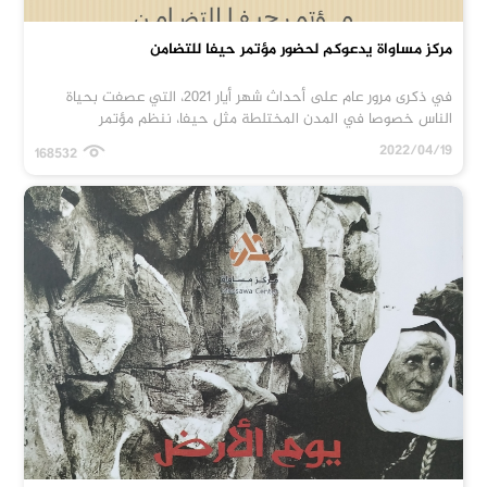
مركز مساواة يدعوكم لحضور مؤتمر حيفا للتضامن
في ذكرى مرور عام على أحداث شهر أيار 2021، التي عصفت بحياة
الناس خصوصا في المدن المختلطة مثل حيفا، ننظم مؤتمر
2022/04/19
168532