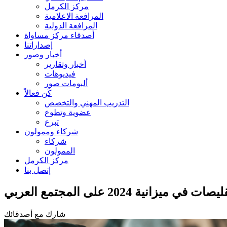
مركز الكرمل
المرافعة الاعلامية
المرافعة الدولية
أصدقاء مركز مساواة
إصداراتنا
أخبار وصور
أخبار وتقارير
فيديوهات
ألبومات صور
كُن فعالاً
التدريب المهني والتخصص
عضوية وتطوع
تبرع
شركاء وممولون
شركاء
الممولون
مركز الكرمل
إتصل بنا
 2024 على المجتمع العربي
شارك مع أصدقائك