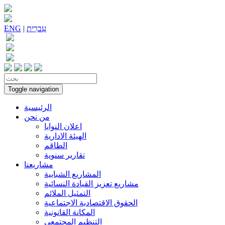
עִברִית
|
ENG
Toggle navigation
الرئيسية
من نحن
اعلان النوايا
الهيئة الادارية
الطاقم
تقارير سنوية
مشاريعنا
المشاريع الشبابية
مشاريع تعزيز القيادة النسائية
التمثيل الملائم
الحقوق الاقتصادية الاجتماعية
المكانة القانونية
التنظيم المجتمعي