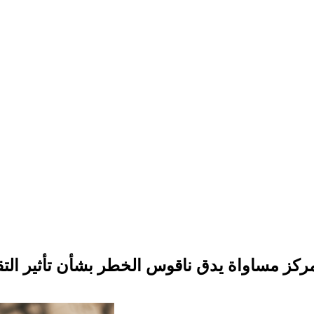
ركز مساواة يدق ناقوس الخطر بشأن تأثير التقليصات في ميزانية