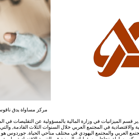
مركز مساواة يدق ناقوس الخطر بشأن تأثير التقليصات في ميزانية 2024 على المجتمع العربي
الاقتصادية في المجتمع العربي خلال السنوات الثلاث القادمة, والتي تتعارض 
جتمع العربي والمجتمع اليهودي في مختلف مناحي الحياة. جوردوس هو م