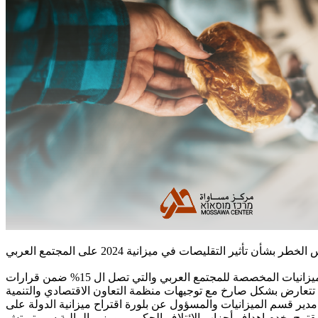
اتهم مركز مساواة برسالة مستعجلة للسيد يوجيف جوردوس , مدير قسم الميزانيات في وزارة المالية بالمسؤولية عن التقليصات في الميزانيات المخصصة للمجتمع العربي والتي تصل ال 15% ضمن قرارات
بشكل صارخ مع توجيهات منظمة التعاون الاقتصادي والتنمية (OECD) بشأن دمج
دير قسم الميزانيات والمسؤول عن بلورة اقتراح ميزانية الدولة على