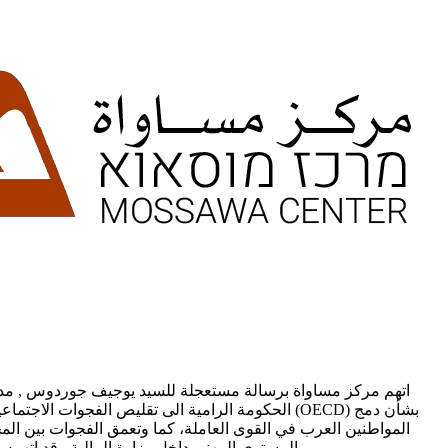
الحكومة الرامية الى تقليص الفجوات الاجتماعية و
المواطنين العرب في القوى العاملة، كما وتعمق الفجوات بين الم
المستوى المهني داخل وزارة المالية وقد اتهمه مركز مساواة بتجاهل مسؤولياته المهنية في التنمية الاقتصادية وبلورة مقترح يخدم اهداف أحزاب الائتلاف الحكومي ووزير المالية سموتريتش.