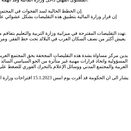
@ إن الخطط الحالية لسد الفجوات في المجتمع العربي لا تمثل سوى 5% من ميزانيات التنمية والتطوير المخصصة للوزارات الحكومية، وهي غير كافية لمعالجة الفوارق وتقليص الفجوات.
@ تهدد التقليصات المقترحة في ميزانية وزارة التربية والتعليم بتفاقم معدلات التسرب من المدارس بين الشباب العرب، مما قد يؤدي بهم إلى مسارات اجتماعية سلبية، بما في ذلك التورط في العنف والجريمة.
يدين مركز مساواة بشدة هذه التقليصات المجحفة بحق المجتمع العربي، 
المسؤولية واتخاذ قرارات مهنية غير متأثرة من الجو السياسي السائد
العربية والمجتمع المدني ووسائل الإعلام بالتحرك الفوري للضغط عل
يشار الى ان الحكومة قد 