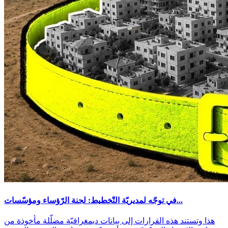
في توجّه لمديريّة التّخطيط: لجنة الرّؤساء ومؤسّسات...
هذا وتستند هذه القرارات إلى بيانات ديمغرافيّة مضلّلة مأخوذة من