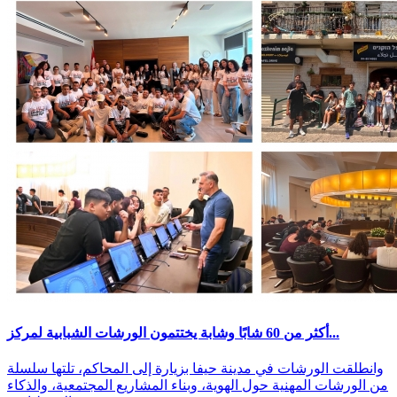
أكثر من 60 شابًا وشابة يختتمون الورشات الشبابية لمركز...
وانطلقت الورشات في مدينة حيفا بزيارة إلى المحاكم، تلتها سلسلة
من الورشات المهنية حول الهوية، وبناء المشاريع المجتمعية، والذكاء