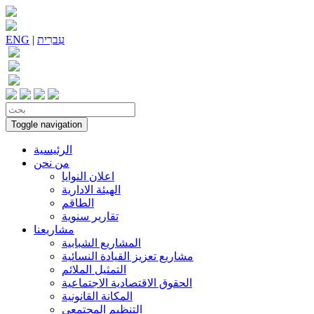
עִברִית
|
ENG
Toggle navigation
الرئيسية
من نحن
اعلان النوايا
الهيئة الادارية
الطاقم
تقارير سنوية
مشاريعنا
المشاريع الشبابية
مشاريع تعزيز القيادة النسائية
التمثيل الملائم
الحقوق الاقتصادية الاجتماعية
المكانة القانونية
التنظيم المجتمعي