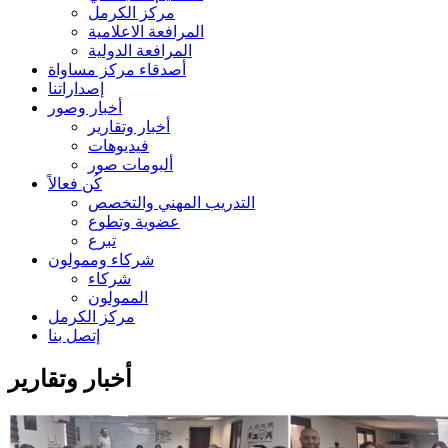
مركز الكرمل
المرافعة الاعلامية
المرافعة الدولية
أصدقاء مركز مساواة
إصداراتنا
أخبار وصور
أخبار وتقارير
فيديوهات
ألبومات صور
كُن فعالاً
التدريب المهني والتخصص
عضوية وتطوع
تبرع
شركاء وممولون
شركاء
الممولون
مركز الكرمل
إتصل بنا
أخبار وتقارير