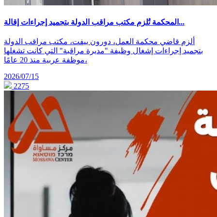
المحكمة تُلزم مكتب مراقب الدولة بتجميد إجراءات إقالة...
ألزم قاضي محكمة العمل، دورون ييفت، مكتب مراقب الدولة
بتجميد إجراءات إشغال وظيفة "مديرة مراقبة" التي كانت تشغلها
موظفة عربية منذ 20 عامًا،
2026/07/15
2275