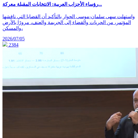
رؤساء الأحزاب العربية: الانتخابات المقبلة معركة...
واستهلت سهى سلمان-موسى الحوار بالتأكيد أن القضايا التي ناقشها
المؤتمر، من الحريات والقضاء إلى الجريمة والعنف، مرورًا بالأرض
والمسكن،
2026/07/05
2384