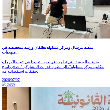
منصة مرسال ومركز مساواة يطلقان ورشة متخصصة في
منهجيات...
وهدفت الورشة التي نظمت في حيفا، تحديدًا في "بيت الكرمل-
مكاتب مركز مساواة"، الى تطوير قدرات المشاركين/ات في إنتاج
تحقيقات استقصائية مه
2026/07/07
2439