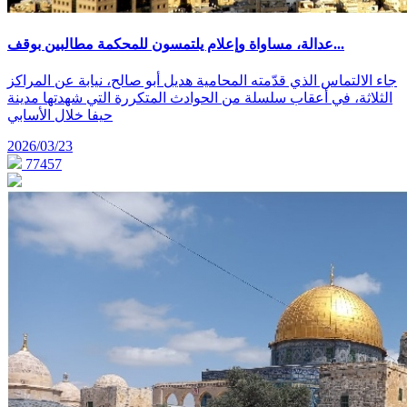
عدالة، مساواة وإعلام يلتمسون للمحكمة مطالبين بوقف...
جاء الالتماس الذي قدّمته المحامية هديل أبو صالح، نيابة عن المراكز
الثلاثة، في أعقاب سلسلة من الحوادث المتكررة التي شهدتها مدينة
حيفا خلال الأسابي
2026/03/23
77457