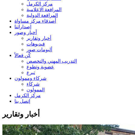
مركز الكرمل
المرافعة الاعلامية
المرافعة الدولية
أصدقاء مركز مساواة
إصداراتنا
أخبار وصور
أخبار وتقارير
فيديوهات
ألبومات صور
كُن فعالاً
التدريب المهني والتخصص
عضوية وتطوع
تبرع
شركاء وممولون
شركاء
الممولون
مركز الكرمل
إتصل بنا
أخبار وتقارير