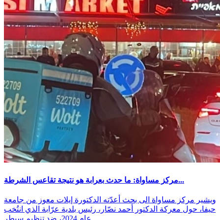
مركز مساواة: ما حدث بعرابة هو نتيجة تقاعس الشرطة...
ويشير مركز مساواة الى بحث أعدّته الدكتورة إيلات معوز من جامعة
حيفا، حول معركة الدكتور أحمد نصّار، رئيس بلدية عرّابة الذي انتُخب
عام 2024، ضد تنظيم سيطر...