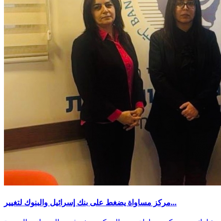
مركز مساواة يضغط على بنك إسرائيل والبنوك لتغيير...