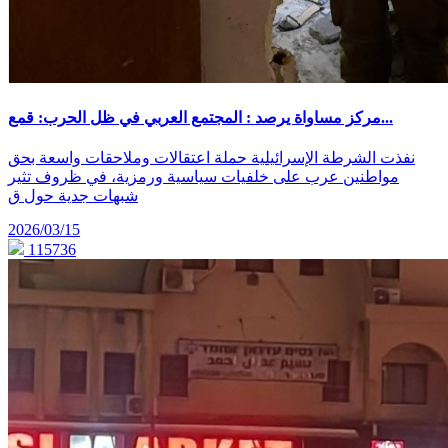
مركز مساواة يرصد : المجتمع العربي في ظل الحرب: قمع...
نفذت الشرطة الإسرائيلية حملة اعتقالات وملاحقات واسعة بحق
مواطنين عرب على خلفيات سياسية ورمزية، في ظروف تثير
شبهات جدية حول ق
2026/03/15
115736