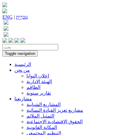
עִברִית
|
ENG
Toggle navigation
الرئيسية
من نحن
اعلان النوايا
الهيئة الادارية
الطاقم
تقارير سنوية
مشاريعنا
المشاريع الشبابية
مشاريع تعزيز القيادة النسائية
التمثيل الملائم
الحقوق الاقتصادية الاجتماعية
المكانة القانونية
التنظيم المجتمعي