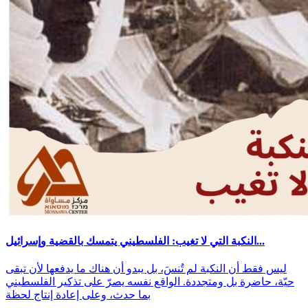
النكبة التي لا تغيب: الفلسطيني يتمسك بالقضية وإسرائيل...
ليس فقط أن النكبة لم تُنسَ، بل يبدو أن هناك ما يدفعها لأن تبقى
حيّة، حاضرة بل ومتجددة. الواقع نفسه يصرّ على تذكير الفلسطيني
بما حدث، وعلى إعادة إنتاج لحظة