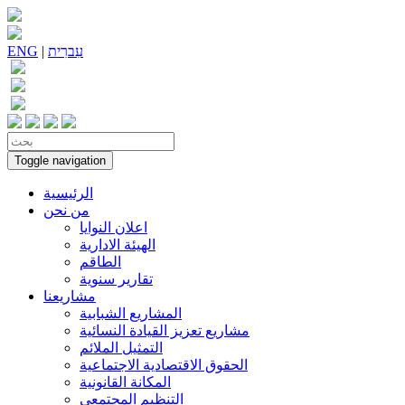
עִברִית
|
ENG
Toggle navigation
الرئيسية
من نحن
اعلان النوايا
الهيئة الادارية
الطاقم
تقارير سنوية
مشاريعنا
المشاريع الشبابية
مشاريع تعزيز القيادة النسائية
التمثيل الملائم
الحقوق الاقتصادية الاجتماعية
المكانة القانونية
التنظيم المجتمعي