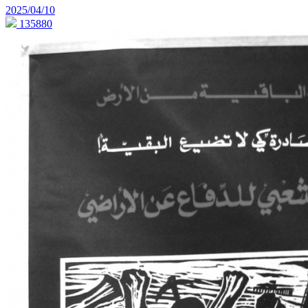
2025/04/10
135880