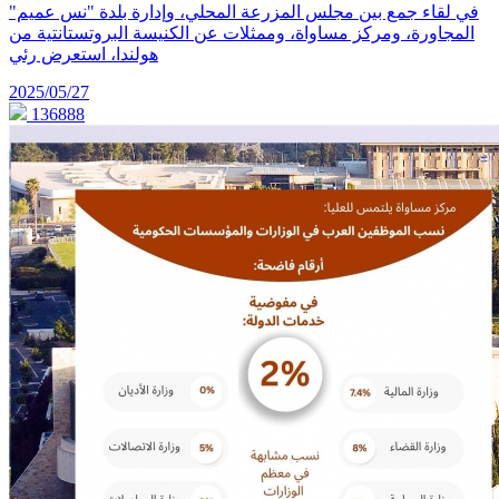
في لقاء جمع بين مجلس المزرعة المحلي، وإدارة بلدة "نس عميم"
المجاورة، ومركز مساواة، وممثلات عن الكنيسة البروتستانتية من
هولندا، استعرض رئي
2025/05/27
136888