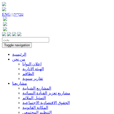
עִברִית
|
ENG
Toggle navigation
الرئيسية
من نحن
اعلان النوايا
الهيئة الادارية
الطاقم
تقارير سنوية
مشاريعنا
المشاريع الشبابية
مشاريع تعزيز القيادة النسائية
التمثيل الملائم
الحقوق الاقتصادية الاجتماعية
المكانة القانونية
التنظيم المجتمعي