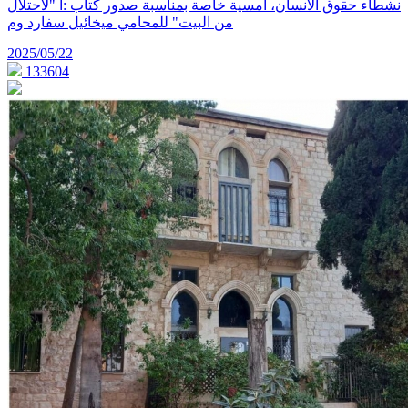
نشطاء حقوق الانسان، امسية خاصة بمناسبة صدور كتاب :ا "لاحتلال
من البيت" للمحامي ميخائيل سفارد وم
2025/05/22
133604