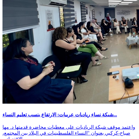
شبكة نساء رياديات عربيات: الارتفاع بنسب تعليم النساء...
واعتمد موقف شبكة الرياديات على معطيات محاضرة قدمتها د. مها
صباح-كركبي بعنوان "النساء الفلسطينيات في البلاد بين المجتمع،
الاقتصاد و