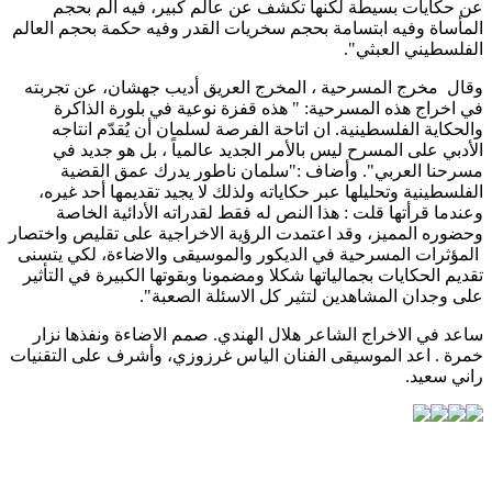
عن حكايات بسيطة لكنها تكشف عن عالم كبير، فيه ألم بحجم
المأساة وفيه ابتسامة بحجم سخريات القدر وفيه حكمة بحجم العالم
الفلسطيني العبثي".
وقال مخرج المسرحية ، المخرج العريق أديب جهشان، عن تجربته
في اخراج هذه المسرحية: " هذه قفزة نوعية في بلورة الذاكرة
والحكاية الفلسطينية. ان اتاحة الفرصة لسلمان أن يُقدّم انتاجه
الأدبي على المسرح ليس بالأمر الجديد عالمياً ، بل هو جديد في
مسرحنا العربي". وأضاف :"سلمان ناطور يدرك عمق القضية
الفلسطينية وتحليلها عبر حكاياته ولذلك لا يجيد تقديمها أحد غيره،
وعندما قرأتها قلت : هذا النص له فقط لقدراته الأدائية الخاصة
وحضوره المميز، وقد اعتمدت الرؤية الاخراجية على تقليص واختصار
المؤثرات المسرحية في الديكور والموسيقى والاضاءة، لكي يتسنى
تقديم الحكايات بجمالياتها شكلا ومضمونا وبقوتها الكبيرة في التأثير
على وجدان المشاهدين لتثير كل الاسئلة الصعبة".
ساعد في الاخراج الشاعر هلال الهندي. صمم الاضاءة ونفذها نزار
خمرة . اعد الموسيقى الفنان الياس غرزوزي، وأشرف على التقنيات
راني سعيد.