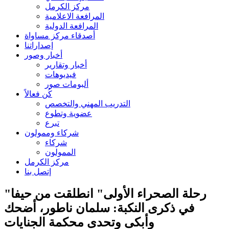
مركز الكرمل
المرافعة الاعلامية
المرافعة الدولية
أصدقاء مركز مساواة
إصداراتنا
أخبار وصور
أخبار وتقارير
فيديوهات
ألبومات صور
كُن فعالاً
التدريب المهني والتخصص
عضوية وتطوع
تبرع
شركاء وممولون
شركاء
الممولون
مركز الكرمل
إتصل بنا
"رحلة الصحراء الأولى" انطلقت من حيفا
في ذكرى النكبة: سلمان ناطور، أضحك
وأبكى وتحدى محكمة الجنايات