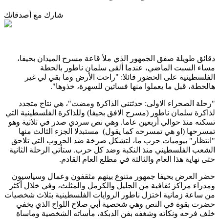
شارك مع أصدقائك
دقائق طويلة صفق الجمهور الذي ملأ قاعة مسرح الميدان بحيفا،
مساء السبت الماضي، عندما ألقى سلمان ناطور بالحطة
الفلسطينية على الحضور قائلا: "راحت الأرض وما بقي لي غير
هالحطة، قبل ما يعملوا منها فساتين للسهرة، خذوها".
"رحلة الصحراء الاولى: حدثتني الذاكرة ومضت"، هي نتاج متجدد
لذاكرة سلمان ناطور (مسرح الافق بحيفا) وللذاكرة الفلسطينية التي
تسكنه منذ حوالي أربعين عاما. وهي نص سردي صدر في ثلاثية وهو
تمسرحها (او هي تمسرحه كما يقول) مستبدلا الجزء الثالث منها
"انتظار" بيوميات حرب ما، لتشكل صرخة ضد الحروب التي تلاحق
الشعب الفلسطيني منذ النكبة وضد كل حرب. ستأتي الرحلة الثانية
حتى نهاية هذا العام والثالثة في مطلع العام القادم.
حضر العرض بحيفا جمهور متنوع بينهم مثقفون وعمال وسياسيون
ومدراء مراكز ثقافية من الجليل والكرمل والمثلث، وفي خلال أكثر
من ساعة زمانية اختزل ناطور الروايات الفلسطينية بثلاث شخصيات
حضرت بقوة في النص وهي شخصية أبي صلاح اللواح الذي يخفي
خلف فرحه ونكاته وشغفه بفن الدبكة، مأساته الشخصية وماساة