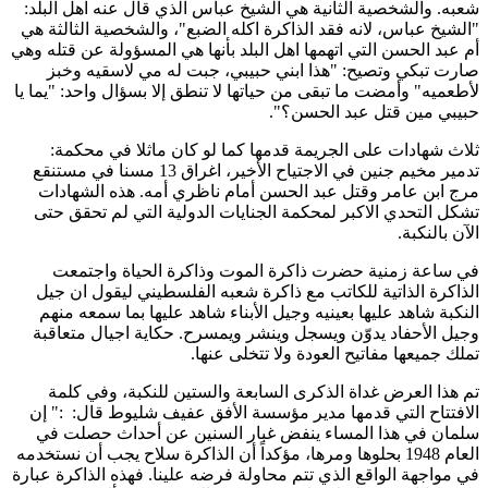
شعبه. والشخصية الثانية هي الشيخ عباس الذي قال عنه اهل البلد:
"الشيخ عباس، لانه فقد الذاكرة اكله الضبع"، والشخصية الثالثة هي
أم عبد الحسن التي اتهمها اهل البلد بأنها هي المسؤولة عن قتله وهي
صارت تبكي وتصيح: "هذا ابني حبيبي، جبت له مي لاسقيه وخبز
لأطعميه" وأمضت ما تبقى من حياتها لا تنطق إلا بسؤال واحد: "يما يا
حبيبي مين قتل عبد الحسن؟".
ثلاث شهادات على الجريمة قدمها كما لو كان ماثلا في محكمة:
تدمير مخيم جنين في الاجتياح الأخير، اغراق 13 مسنا في مستنقع
مرج ابن عامر وقتل عبد الحسن أمام ناظري أمه. هذه الشهادات
تشكل التحدي الاكبر لمحكمة الجنايات الدولية التي لم تحقق حتى
الآن بالنكبة.
في ساعة زمنية حضرت ذاكرة الموت وذاكرة الحياة واجتمعت
الذاكرة الذاتية للكاتب مع ذاكرة شعبه الفلسطيني ليقول ان جيل
النكبة شاهد عليها بعينيه وجيل الأبناء شاهد عليها بما سمعه منهم
وجيل الأحفاد يدوّن ويسجل وينشر ويمسرح. حكاية اجيال متعاقبة
تملك جميعها مفاتيح العودة ولا تتخلى عنها.
تم هذا العرض غداة الذكرى السابعة والستين للنكبة، وفي كلمة
الافتتاح التي قدمها مدير مؤسسة الأفق عفيف شليوط قال: :" إن
سلمان في هذا المساء ينفض غبار السنين عن أحداث حصلت في
العام 1948 بحلوها ومرها، مؤكداً أن الذاكرة سلاح يجب أن نستخدمه
في مواجهة الواقع الذي تتم محاولة فرضه علينا. فهذه الذاكرة عبارة