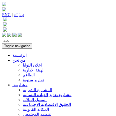
עִברִית
|
ENG
Toggle navigation
الرئيسية
من نحن
اعلان النوايا
الهيئة الادارية
الطاقم
تقارير سنوية
مشاريعنا
المشاريع الشبابية
مشاريع تعزيز القيادة النسائية
التمثيل الملائم
الحقوق الاقتصادية الاجتماعية
المكانة القانونية
التنظيم المجتمعي