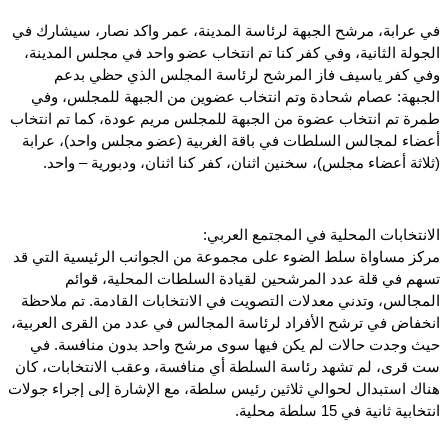
في عرابة، مرشح الجبهة لرئاسة المدينة، عمر واكد نصار، سيشارك في
الجولة الثانية، وفي كفر كنا تم انتخاب عضو واحد في مجلس المدينة،
وفي كفر ياسيف فاز المرشح لرئاسة المجلس الذي حظي بدعم
الجبهة: عصام شحادة وتم انتخاب عضوين من الجبهة للمجلس، وفي
طمرة تم انتخاب عضوة من الجبهة للمجلس مريم عودة، كما تم انتخاب
أعضاء لمجالس السلطات في باقة الغربية (عضو مجلس واحد)، عرابة
(ثلاثة أعضاء مجلس)، سخنين اثنان، كفر كنا اثنان، ودبورية – واحد.
الانتخابات المحلية في المجتمع العربي:
مركز مساواة سلط الضوء على مجموعة من الجوانب الرئيسية التي قد
تسهم في قلة عدد المرشحين لقيادة السلطات المحلية، قوائم
المجالس، وتدني معدلات التصويت في الانتخابات القادمة. تم ملاحظة
انخفاض في ترشح الأفراد لرئاسة المجالس في عدد من القرى العربية،
حيث وجدت حالات لم يكن فيها سوى مرشح واحد بدون منافسة. في
ست قرى، لم تشهد رئاسة السلطة أي منافسة، وعقب الانتخابات، كان
هناك استبدال لحوالي ثلاثين رئيس سلطة، مع الإشارة إلى إجراء جولات
انتخابية ثانية في 15 سلطة محلية.