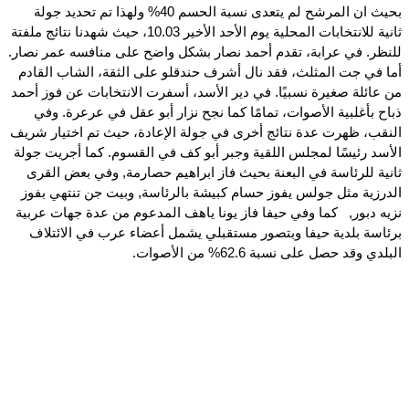
بحيث ان المرشح لم يتعدى نسبة الحسم 40% ولهذا تم تحديد جولة
ثانية للانتخابات المحلية يوم الأحد الأخير 10.03، حيث شهدنا نتائج ملفتة
للنظر. في عرابة، تقدم أحمد نصار بشكل واضح على منافسه عمر نصار.
أما في جت المثلث، فقد نال أشرف حندقلو على الثقة، الشاب القادم
من عائلة صغيرة نسبيًا. في دير الأسد، أسفرت الانتخابات عن فوز أحمد
ذباح بأغلبية الأصوات، تمامًا كما نجح نزار أبو عقل في عرعرة. وفي
النقب، ظهرت عدة نتائج أخرى في جولة الإعادة، حيث تم اختيار شريف
الأسد رئيسًا لمجلس اللقية وجبر أبو كف في القسوم. كما أجريت جولة
ثانية للرئاسة في البعنة بحيث فاز ابراهيم حصارمة, وفي بعض القرى
الدرزية مثل جولس يفوز حسام كبيشة بالرئاسة, وبيت جن تنتهي بفوز
نزيه دبور, كما وفي حيفا فاز يونا ياهف المدعوم من عدة جهات عربية
برئاسة بلدية حيفا وبتصور مستقبلي يشمل أعضاء عرب في الائتلاف
البلدي وقد حصل على نسبة 62.6% من الأصوات.