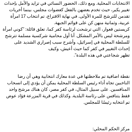
الانتخابات المحلية. ومع ذلك، الحضور النسائي في تزايد والأمل بإحداث
تغيير يكبر، حيث تخدم بعضهن بالفعل كعضوات مجلس، بينما أخريات
تقدمن للترشح للمرة الأولى. في نهاية الاقتراع، تم انتخاب 17 امرأة
عربية، وثمانية منهن كن على قوائم الجبهة.
كريستين قعوار، التي ترشحت لرئاسة كفر كما، تعلق قائلة: "كوني امرأة
ومرشحة ليس بالأمر المشكل. أنا أول محامية شركسية مسلمة تترشح
للسلطة المحلية في إسرائيل، وأشرح سبب إصراري الشديد على
إحداث التغيير في كفر كما حيث أعيش، وكيف
تظهر شجاعتي في هذه البلدة".
نقطة اضافية تم ملاحظتها في عدة معارك انتخابية وهي أن رضا
الناخبين تجاه أداء رئيس السلطة المحلية يمكن أن يؤدي إلى انسحاب
المنافسين. على سبيل المثال، في كفر مصر، كان هناك مرشح واحد
فقط يتنافس على رئاسة البلدية. وكذلك في قرية المزرعة فؤاد عوض
تم انتخابه رئيسًا للمجلس.
مركز الحكم المحلي: