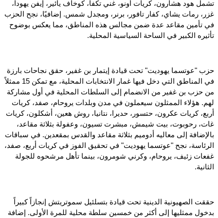
تشمل هود هشارون، كريات أونو، غني تكفا، كوخاف يائير، إيفن يهودا،
غزر، رمات يشاي، كفار تافور، برنر، ومجدل شمس. إضافيًا، نجح الحزب
في تأمين مقاعد عدة ضمن مجالس هذه المناطق، مما يعكس بوضوح
تأثيره الكبير في الساحة السياسية المحلية.
حزب "عوتسما يهوديت" تحت قيادة إيتمار بن غفير، حقق نجاحات بارزة
في المناطق التي دخل فيها غمار الانتخابات المحلية، مع تمكن 15 ممثلاً
من حزب بن غفير من الانضمام إلى السلطات المحلية في أول مشاركة
لهم. هؤلاء الممثلون سيعملون في مدن وبلدات يروحام، صفد، كريات
أربع، كريات عكرون، حتسور، حديرا، نتانيا، روش هعين، أشكلون، كريات
غات، رحوبوت، بيت شيمش، مبشرت تسيون، وعفولة بثلاثة مقاعد،
بالإضافة إلى معاليه أدوميم بثلاثة مقاعد والقدس بمقعدين. في سباقات
الرئاسة، نجح "عوتسما يهوديت" في تحقيق الفوز في كريات أربع، صفد،
غفعات زئيف، يروحام، وكرني شومرون، بينما تأهل مرشحوه للجولة
الثانية.
حققت الصهيونية الدينية تحت قيادة بتسلئيل سموتريتش إنجازاً كبيراً
بدخول ممثليها إلى أكثر من خمسين سلطة محلية للمرة الأولى. إضافة