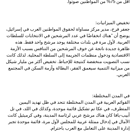
أقل من 75% من المواطنين صوتوا.
تخفيض الميزانيات:
جعفر فرح، مدير مركز مساواة لحقوق المواطنين العرب في إسرائيل،
يوضح أن "هناك انخفاضًا في عدد المرشحين في الانتخابات للسلطات
العربية. لأول مرة في بلدات مختلفة يوجد مرشح واحد فقط. هذه
ظاهرة جديدة ناتجة عن خوف المرشحين من التنافس بسبب الأزمة
الاقتصادية ودخول منظمات الجريمة إلى السلطة المحلية. لذلك كانت
نسب التصويت منخفضة كنتيجة للإحباط. تخفيض أكثر من مليار شيكل
من ميزانية التنمية سيعمق الفقر، البطالة وأزمة السكن في المجتمع
العربي.
في المدن المختلطة:
القوائم العربية في المدن المختلطة تتحد في ظل تهديد اليمين
المتطرف، في عكا تم تشكيل قائمة موحدة، وكذلك في اللد، في تل
أبيب-يافا كان هناك مرشح عربي لرئاسة المدينة، وفي كرميئيل كانت
الآمال في إدخال ممثلة عربية للمجلس لأول مرة، قائمة موحدة تجبر
إدارة المدينة على التعامل مع العرب باحترام.