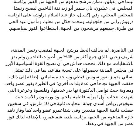
بينما في إعبلين، تمكن مرشح مدهوم من الجبهة من الفوز برئاسة
المجلس. في عيلبون، نال سمير أبو زيد ثقة الناخبين ليصبح رئيسًا
للمجلس المحلي، وفي إكسال، حاز عبد السلام دراوشة على الرئاسة.
درويش رابي من جلجولية، ومحمد جلال من معليا، ومأمون عبد الحي
من طيرة، جميعهم مرشحون من الجبهة، استطاعوا الفوز بمناصبهم.
في الناصرة، لم يحالف الحظ مرشح الجبهة لمنصب رئيس المدينة،
شريف زعبي، الذي جمع أكثر من 48% من أصوات الناخبين ولم يفز
بالانتخابات. مع ذلك، نجحت حداش في أن تصبح القوة السياسية الأبرز
في مجلس المدينة بحصولها على تسعة مقاعد، بما في ذلك تمثيل
نسائي متميز بفوز سوسن قبطي وساجد مسلماني. إضافة إلى ذلك،
حققت الجبهة نجاحاً في عدة بلدات أخرى؛ في الطيرة بفوز عضو واحد،
ومعاوية حيث تواصل الدكتورة نها بدر خدمتها، وقلنسوة وعرعرة التي
شهدت انتخاب أول امرأة، فاطمة ملحم، ودبورية ودير الأسد حيث
سيخوض رياض أسدي جولة انتخابات ثانية في 10 مارس. في سخنين
حصلت قائمة الجبهة مقعدين وفي شفاعمرو عضو واحد كما وفاز ناهد
خازم المدعوم من الجبهة برئاسة بلدية شفاعمرو، بالإضافة لذلك فوز
عضو من الجبهة في رهط.