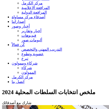
مركز الكرمل
المرافعة الاعلامية
المرافعة الدولية
أصدقاء مركز مساواة
إصداراتنا
أخبار وصور
أخبار وتقارير
فيديوهات
ألبومات صور
كُن فعالاً
التدريب المهني والتخصص
عضوية وتطوع
تبرع
شركاء وممولون
شركاء
الممولون
مركز الكرمل
إتصل بنا
ملخص انتخابات السلطات المحلية 2024
شارك مع أصدقائك