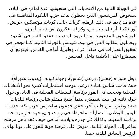
في الجولة الثانية من الانتخابات التي ستعيشها عدة اماكن في البلاد،
سيخوض المرشحون الذين يحظون بدعم حزب الليكود المنافسة في
عدة مدن بما في ذلك الرملة، كريات جات، كريات موتسكين، حريش،
أور عكيبا، أريئيل، بيت جن، وكريات عكرون. من ناحية أخرى،
المرشحون المدعومين من اليهود المتدينين حققوا الفوز في أشدود
ويحملون إمكانية الفوز في بيت شيمش بالجولة الثانية، كما نجحوا في
تحقيق انتصارات في صفد، عراد، وطبريا. أما في القدس، فيتوقع أن
يسيطروا على الأغلبية داخل المجلس.
ديغل هتوراه (جفني)، درعي (شاس)، وجولدكنوبف (يهدوت هتوراه)،
حيث قامت شاس بقيادة درعي بتوجيه استثمارات كبيرة نحو الانتخابات
المحلية ونجحت في الفوز برئاسة السلطات المحلية في العاد، ودخول
جولة ثانية في بيت شيمش، بينما أصبح ممثلو شاس رؤساء لبلديات
صفد وطبريا. من جانب آخر، حقق جدعون ساعر من حزب تكفا حدشا،
اليمين الوطني، انتصارات ملحوظة في رمات جان، حيث فاز مرشحه
برئاسة المدينة، وكذلك في جدره وإيلات. أما في حيفا، فقد تأهل مرشح
ساعر إلى الجولة الثانية، متوفرًا على فرصة قوية للفوز على يونا يهاف،
الرئيس السابق لبلدية حيفا.