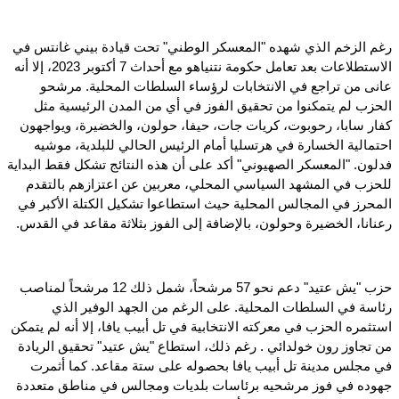
رغم الزخم الذي شهده "المعسكر الوطني" تحت قيادة بيني غانتس في
الاستطلاعات بعد تعامل حكومة نتنياهو مع أحداث 7 أكتوبر 2023، إلا أنه
عانى من تراجع في الانتخابات لرؤساء السلطات المحلية. مرشحو
الحزب لم يتمكنوا من تحقيق الفوز في أي من المدن الرئيسية مثل
كفار سابا، رحوبوت، كريات جات، حيفا، حولون، والخضيرة، ويواجهون
احتمالية الخسارة في هرتسليا أمام الرئيس الحالي للبلدية، موشيه
فدلون. "المعسكر الصهيوني" أكد على أن هذه النتائج تشكل فقط البداية
للحزب في المشهد السياسي المحلي، معربين عن اعتزازهم بالتقدم
المحرز في المجالس المحلية حيث استطاعوا تشكيل الكتلة الأكبر في
رعنانا، الخضيرة وحولون، بالإضافة إلى الفوز بثلاثة مقاعد في القدس.
حزب "يش عتيد" دعم نحو 57 مرشحاً، شمل ذلك 12 مرشحاً لمناصب
رئاسة في السلطات المحلية. على الرغم من الجهد الوفير الذي
استثمره الحزب في معركته الانتخابية في تل أبيب يافا، إلا أنه لم يتمكن
من تجاوز رون خولدائي . رغم ذلك، استطاع "يش عتيد" تحقيق الريادة
في مجلس مدينة تل أبيب يافا بحصوله على ستة مقاعد. كما أثمرت
جهوده في فوز مرشحيه برئاسات بلديات ومجالس في مناطق متعددة