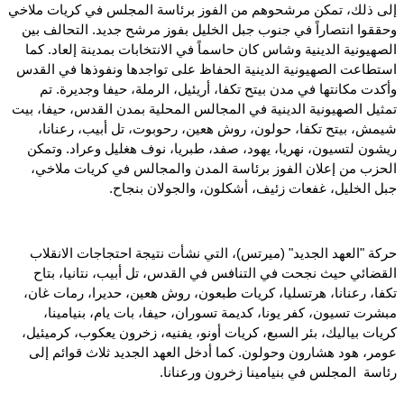
إلى ذلك، تمكن مرشحوهم من الفوز برئاسة المجلس في كريات ملاخي
وحققوا انتصاراً في جنوب جبل الخليل بفوز مرشح جديد. التحالف بين
الصهيونية الدينية وشاس كان حاسماً في الانتخابات بمدينة إلعاد. كما
استطاعت الصهيونية الدينية الحفاظ على تواجدها ونفوذها في القدس
وأكدت مكانتها في مدن بيتح تكفا، أريئيل، الرملة، حيفا وجديرة. تم
تمثيل الصهيونية الدينية في المجالس المحلية بمدن القدس، حيفا، بيت
شيمش، بيتح تكفا، حولون، روش هعين، رحوبوت، تل أبيب، رعنانا،
ريشون لتسيون، نهريا، يهود، صفد، طبريا، نوف هغليل وعراد. وتمكن
الحزب من إعلان الفوز برئاسة المدن والمجالس في كريات ملاخي،
جبل الخليل، غفعات زئيف، أشكلون، والجولان بنجاح.
حركة "العهد الجديد" (ميرتس)، التي نشأت نتيجة احتجاجات
الانقلاب
القضائي
حيث نجحت في التنافس في القدس، تل أبيب، نتانيا، بتاح
تكفا، رعنانا، هرتسليا، كريات طبعون، روش هعين، حديرا، رمات غان،
مبشرت تسيون، كفر يونا، كديمة تسوران، حيفا، بات يام، بنيامينا،
كريات بياليك، بئر السبع، كريات أونو، يفنيه، زخرون يعكوب، كرميئيل،
عومر، هود هشارون وحولون. كما أدخل العهد الجديد ثلاث قوائم إلى
رئاسة المجلس في بنيامينا زخرون ورعنانا.