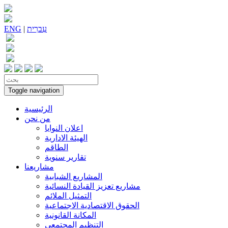
עִברִית
|
ENG
Toggle navigation
الرئيسية
من نحن
اعلان النوايا
الهيئة الادارية
الطاقم
تقارير سنوية
مشاريعنا
المشاريع الشبابية
مشاريع تعزيز القيادة النسائية
التمثيل الملائم
الحقوق الاقتصادية الاجتماعية
المكانة القانونية
التنظيم المجتمعي