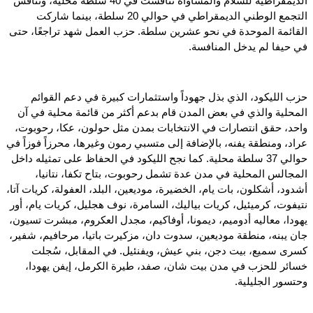
الديمقراطية للسلام والمساواة تنافست في 40 سلطة محلية، وتنافس
التجمع الوطني الديمقراطي في حوالي 20 سلطة، بينما شاركت
القائمة الموحدة في نحو عشرين سلطة. حزب العمل شهد تراجعًا، حتى
في حيفا لم يدخل المنافسة.
حزب الليكود، الذي بذل جهوداً واستثمارات كبيرة في دعم القوائم
المحلية والذي في بعض المدن قام بدعم أكثر من قائمة محلية في آن
واحد، حقق انتصارات في الانتخابات بمدن مثل حولون، عكا، رحوبوت،
عراد، ومنطقة يفنه، بالإضافة إلى متسبي رمون وغيرها، محرزاً فوزاً في
حوالي 37 سلطة محلية. كما نجح الليكود في الحفاظ على تمثيله داخل
المجالس المحلية في مدن عدة تشمل رحوبوت، بتاح تكفا، نتانيا،
أشدود، أشكلون، بات يام، الخضيرة، موديعين، البلد، العفولة، كريات آتا،
نتيفوت، كرميئيل، كريات بياليك، السامرة، نوف هجليل، كريات يام، أور
يهودا، معاليه أدوميم، ديمونا، أوفاكيم، مجدل العكروم، مبشرت تسيون،
جان يبنه، منطقة موديعين، سدوت دان، مزكيرت باتيا، مرحافيم، شفير،
كسرى سميع، بيت دجن، بني عيش، ويفنئيل. في المقابل، سُجلت
خسائر للحزب في مدن بيت شان، صفد، طيرة الكرمل، إيفن يهودا،
وحتسور الجليلية.