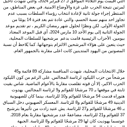
التي أقيمت يوم الثلاثاء الموافق لـ 27 فبراير 2024، والتي شهدت تأجيل
لمرتين نتيجة الحرب على غزة والأوضاع الامنية. في بعض المناطق، من
المنتظر إجراء جولة ثانية لإعادة انتخاب رؤساء السلطات بسبب عدم
تجاوز احد منهم نسبة الحسم، والتي عادة تتم بعد فترة 14 يومًا من
الجولة الأولى. لكن ونظرًا لحلول شهر رمضان الكريم ، تم تقديم موعد
الجولة الثانية إلى يوم الأحد 10 مارس 2024، أي قبل الموعد المعتاد
بيومين. الأحزاب الرئيسية قامت بدعم مرشحيها للسلطات المحلية،
حيث يتعين على هؤلاء المرشحين الالتزام بتوجهاتها. كما يُلاحظ أن نسبة
ا
لمصوتين من اليهود المتدينين كانت اعلى مقارنة بالجمهور العام.
خلال الانتخابات المحلية، شهدت المنافسة مشاركة 89 قائمة و45
مرشحاً من حزب الليكود لرئاسة المجالس. على الرغم من كون الليكود
الحزب الاكبر، إلا أن قوته تقلصت مقارنةً بالأعوام الماضية. شاس بقيت
ثابتة في موقعها بـ 70 مرشحًا للقوائم و9 لرئاسة المجالس. يهدوت
هتوراه قدمت 54 مرشحًا للقوائم و10 للرئاسة، بينما كان للصهيونية
الدينية 49 مرشحًا للقوائم و8 للرئاسة. المعسكر الصهيوني دخل السباق
بـ 46 مرشحًا للقوائم و27 للرئاسة. يش عتيد زادت من تأثيرها بترشيح
37 للقوائم و21 للرئاسة، مضاعفةً عدد مرشحيها مقارنةً بعام 2018.
عوتسما يهوديت كان لها 29 مرشحًا للقوائم و8 للرئاسة. الجبهة