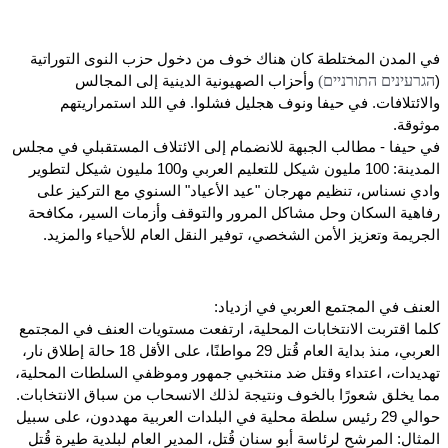
في المدن المختلطة كان هناك خوف من دخول حزب النوى التوراتية
הגרעינים התורניים)
(
وأحزاب الصهيونية الدينية إلى المجالس
والائتلافات. في حيفا ونوف هجليل فشلوا. في اللد استمراريتهم
موثوقة.
في حيفا - مطالب الجبهة للانضمام إلى الائتلاف المستقبلي في مجلس
المدينة: 100 مليون شيكل للتعليم العربي و100 مليون شيكل لتطوير
وادي نسناس، تنظيم مهرجان "عيد الأعياد" السنوي مع التركيز على
رفاهية السكان وحل مشاكل المرور والتوقف وأزمات السير، مكافحة
الجريمة وتعزيز الأمن الشخصي، توفير النقل العام للأحياء والمزيد.
العنف في المجتمع العربي في ازدياد:
كلما اقتربت الانتخابات المحلية، ارتفعت مستويات العنف في المجتمع
العربي، منذ بداية العام قُتل 29 مواطنًا، على الأقل 18 حالة إطلاق نار،
تهديدات، اعتداء وقتل ضد منتخبي جمهور وموظفي السلطات المحلية،
مما يخلق شعورًا بالخوف ونتيجة لذلك الانسحاب من سباق الانتخابات.
حوالي 29 رئيس سلطة محلية في البلدات العربية مهددون، على سبيل
المثال: المرشح لرئاسة أبو سنان قُتل، المدير العام لبلدية طيرة قُتل