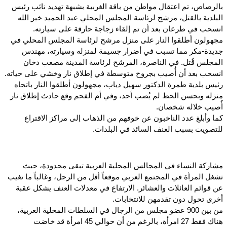
بالرصاص، تم اعتقال مواطن من باقة الغربية بشبهة تهديد نائب رئيس
البلدية بالقتل، مرشح لرئاسة المجلس المحلي عبد الحميد خير الله
انسحب في طرعان بعد أن تم إلقاء زجاجة حارقة على سيارته.
مجهولون أطلقوا النار على منزل مرشح لرئاسة المجلس المحلي في
جديدة-مكر مما تسبب في أضرار جسيمة لمنزله وسيارته، مهندس
المجلس قُتل. في الناصرة، المرشح لرئاسة المدينة مصعب دخان
انسحب بعد أن أُصيب بجروح متوسطة في إطلاق نار وخشي على حياته.
رئيس بلدية طمرة الدكتور سهيل دياب، مجهولون أطلقوا النار باتجاه
منزله وبحسن الحظ لم يُصب أحد، وفي أم الفحم وقع حادث إطلاق نار
أُصيب خلاله شخصان.
كما وأبلغ عدد الناخبون عن خوفهم من الذهاب إلى مراكز الاقتراع
للتصويت بسبب العنف السائد في البلدات.
مشاركة النساء في المجالس المحلية العربية تبقى محدودة، حيث
تشغل المرأة في المجتمع العربي موقعاً أقل من الرجل، وغالباً ما تغيب
عن قوائم العائلات والعشائر. الارتفاع في معدلات العنف يشكل عقبة
أخرى تحول دون تقدمهن للانتخابات.
من بين 900 عضو مجلس من الرجال في السلطات المحلية العربية،
هناك فقط 27 امرأة، بالرغم من أن حوالي 45 امرأة قد خاضت