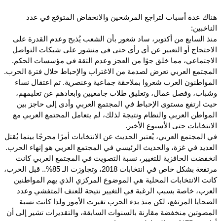
هناك عدة أسباب لتراجع المرشحين والانخفاض المتوقع في عدد
الناخبين:
منذ السابع من أكتوبر، ساد شعور بأن الشعب يُذبح وعدم القدرة على
الاحتجاج أو التعبير عن أي رأي حتى في منشور على شبكات التواصل
الاجتماعي، مما خلق جوًا من العجز وعدم الثقة في مؤسسات الحكم.
المجتمع العربي تعرض لصدمة من الاغتراب والإحباط خلال فترة الحرب.
المواطنون العرب شعروا بملاحقة جماعية وعنصرية. تم اعتقال نساء
وشباب، وفصل عمال، وتعليق طلاب جامعيين وابعادهم عن تعليمهم،
حيث ارتفع مستوى الإحباط في المجتمع العربي وأدى إلى حاجز بين
المواطن العربي والنظام ونتيجة لذلك، لم يتعامل المجتمع العربي مع
الانتخابات حتى الأسبوع الأخير.
في المجتمع العربي، يُعتبر الحديث عن الانتخابات أمرًا محرجًا بينما يُقتل
العديد في غزة، والحديث الرئيسي في المجتمع العربي هو إنهاء الحرب.
انخفضت الحافزية للتغيير، نسبة التصويت في المجتمع العربي كانت
مرتفعة بشكل خاص في انتخابات 2018، وتجاوزت الـ 85%.. قبل الحرب،
كانت الانتخابات المحلية هي الموضوع المركزي الذي يهم المواطنين
العرب، خاصة بسبب الرغبة في التغيير نتيجة للعنف المتفشي وعدد
الضحايا المرتفع، لكن منذ بدء الحرب تغيرت الأمور ولذا كانت نسبة
المصوتين منخفضة مقارنة بالسنوات السابقة، والتقديرات تشير إلى أن