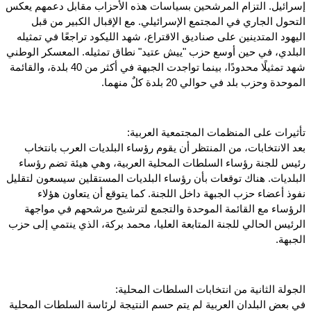
إسرائيل. التزام المرشحين بسياسات هذه الأحزاب مقابل دعمهم يعكس
التحول الجاري في المجتمع الإسرائيلي. مع الإقبال الكبير من قبل
اليهود المتدينين على صناديق الاقتراع، شهد الليكود تراجعًا في تمثيله
البلدي، في حين أوسع حزب "ييش عتيد" نطاق تمثيله. المعسكر الوطني
شهد تمثيلًا محدودًا، بينما تواجدت الجبهة في أكثر من 40 بلدة، والقائمة
الموحدة وحزب بلد في حوالي 20 بلدة كلٌ منهما.
تأثيرات على المنظمات المجتمعية العربية:
بعد الانتخابات، من المنتظر أن يقوم رؤساء البلديات العرب بانتخاب
رئيس للجنة رؤساء السلطات المحلية العربية، وهي هيئة تضم رؤساء
البلديات. هناك توقعات بأن رؤساء البلديات المستقلين سيسعون لتقليل
نفوذ أعضاء حزب الجبهة داخل اللجنة. كما يتوقع أن يتعاون هؤلاء
الرؤساء مع القائمة الموحدة والتجمع لترشيح مرشحهم في مواجهة
الرئيس الحالي للجنة المتابعة العليا، محمد بركة، الذي ينتمي إلى حزب
الجبهة.
الجولة الثانية من انتخابات السلطات المحلية:
في بعض البلدان العربية لم يتم حسم النتيجة لرئاسة السلطات المحلية