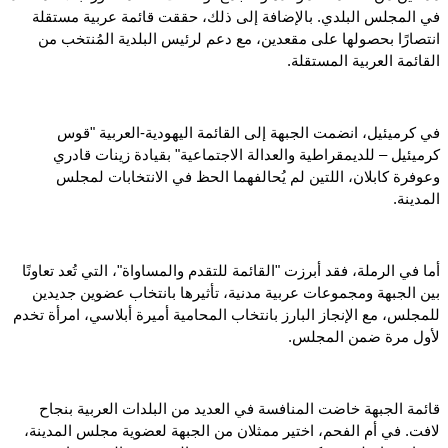
في المجلس البلدي. بالإضافة إلى ذلك، حققت قائمة عربية مستقلة
انتصارًا بحصولها على مقعدين، مع دعم لرئيس البلدية المُنتخب من
القائمة العربية المستقلة.
في كرميئيل، انضمت الجبهة إلى القائمة اليهودية-العربية "قوس
كرميئيل – للديمقراطية والعدالة الاجتماعية" بقيادة زينات قادري
وعوفرة كابلان، اللتين لم يُحالفهما الحظ في الانتخابات لمجلس
المدينة.
أما في الرملة، فقد أبرزت "القائمة للتقدم والمساواة"، التي تُعد تعاونًا
بين الجبهة ومجموعات عربية مدنية، تأثيرها بانتخاب عضوين جديدين
للمجلس، مع الإنجاز البارز بانتخاب المحامية أميرة أبلاسي، امرأة تخدم
لأول مرة ضمن المجلس.
قائمة الجبهة خاضت المنافسة في العديد من البلدات العربية بنجاح
لافت. في أم الفحم، اختير ممثلان من الجبهة لعضوية مجلس المدينة،