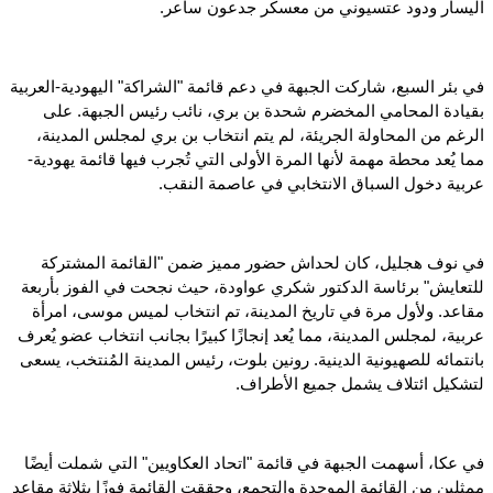
اليسار ودود عتسيوني من معسكر جدعون ساعر.
في بئر السبع، شاركت الجبهة في دعم قائمة "الشراكة" اليهودية-العربية
بقيادة المحامي المخضرم شحدة بن بري، نائب رئيس الجبهة. على
الرغم من المحاولة الجريئة، لم يتم انتخاب بن بري لمجلس المدينة،
مما يُعد محطة مهمة لأنها المرة الأولى التي تُجرب فيها قائمة يهودية-
عربية دخول السباق الانتخابي في عاصمة النقب.
في نوف هجليل، كان لحداش حضور مميز ضمن "القائمة المشتركة
للتعايش" برئاسة الدكتور شكري عواودة، حيث نجحت في الفوز بأربعة
مقاعد. ولأول مرة في تاريخ المدينة، تم انتخاب لميس موسى، امرأة
عربية، لمجلس المدينة، مما يُعد إنجازًا كبيرًا بجانب انتخاب عضو يُعرف
بانتمائه للصهيونية الدينية. رونين بلوت، رئيس المدينة المُنتخب، يسعى
لتشكيل ائتلاف يشمل جميع الأطراف.
في عكا، أسهمت الجبهة في قائمة "اتحاد العكاويين" التي شملت أيضًا
ممثلين من القائمة الموحدة والتجمع، وحققت القائمة فوزًا بثلاثة مقاعد