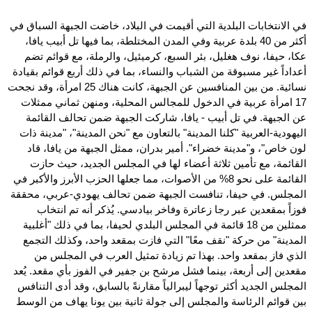
في الانتخابات البلدية التي أقيمت في البلاد، خاضت الجبهة السباق في
أكثر من 40 بلدة عربية وفي المدن المختلطة، بما فيها تل أبيب يافا،
عكا، حيفا، نوف هغليل، بئر السبع، كرميئيل، والرملة، مع قوائم تضم
أعداداً غير مسبوقة من الشباب والنساء، بما في ذلك أربع قوائم بقيادة
نسائية. من بين المنافسين عن الجبهة، كانت هناك 25 امرأة، وقد نجحت
17 امرأة عربية في الدخول للمجالس المحلية، ومنهن ثماني ممثلات
عن الجبهة. في تل أبيب - يافا، شاركت الجبهة ضمن تحالف القائمة
اليهودية-العربية "كلنا المدينة" بالتعاون مع "نحن المدينة"، "مدينة ذات
لون خاص"، و"مدينة خضراء". أمير بدران، ممثل الجبهة من يافا، قاد
القائمة، مع تأمين ثلاثة أعضاء لها في المجلس الجديد، حيث حازت
القائمة على نحو 8% من الأصوات، مما جعلها الحزب الأبرز والأكبر في
المجلس. في حيفا، تنافست الجبهة ضمن تحالف يهودي-عربي، محققة
فوزاً بمقعدين عبر رجا زعاترة وفاخر بيادسي. يُذكر أنه تم انتخاب
ممثلين من 18 قائمة في المجلس البلدي لحيفا، بما في ذلك "أغلبية
المدينة" من حركة "نقف معًا" التي فازت بمقعد واحد، وكذلك التجمع
الذي فاز بمقعد واحد. بهذا تم زيادة تمثيل العرب في المجلس من
مقعدين إلى أربعة، بينما فشل مرشح بن جفير في الفوز بأي مقعد. يُعد
المجلس الجديد أكثر توجهاً ليبرالياً مقارنةً بالسابق، وقد أدى التنافس
بين قوائم الرئاسة والمجلس إلى جولة ثانية بين يونا يهاف من الوسط