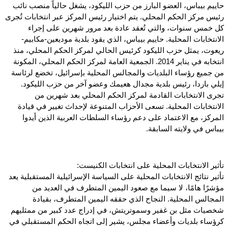
حاييم بيباس، العضو البارز من حزب الليكود، يشغل حالياً منصب نائب
رئيس مركز الحكم المحلي. يتم اختيار رئيس المركز عبر انتخابات تُجرى
كل خمس سنوات، والتي تُعقد عادة بعد مرور شهرين على إجراء
الانتخابات المحلية. حاييم بيباس، الذي يقود بلدية موديعين-مكابيم-
ريعوت، يمثل حزب الليكود كرئيس الحالي لمركز الحكم المحلي، منذ
انتخابه في يناير 2014. الجمعية العامة لمركز الحكم المحلي، المكونة
من جميع رؤساء البلديات والمجالس المحلية بإسرائيل، تخضع لرئاسة
إيلي باردا، رئيس بلدية مجدال هعيمك وعضو آخر من حزب الليكود.
تجرى الانتخابات القادمة لمركز الحكم المحلي بعد شهرين من
الانتخابات المحلية. تسعى الأحزاب المتنوعة لإحداث تغيير في قيادة
المركز، مع الاعتماد على دعم رؤساء السلطات العربية الذين أيدوا
بيباس في ولايته السابقة.
تأثير الانتخابات المحلية على انتخابات الكنيست:
تأثير نتائج الانتخابات المحلية على السياسة الإسرائيلية المستقبلية يعد
مؤشرًا هامًا، لا سيما مع صعود اليمين المتطرف في العديد من
المجالس المحلية. النجاح الذي حققه اليمين المتطرف، بقيادة
شخصيات مثل بن غفير وسموتريتش، في إدراج عدد كبير من ممثليهم
كرؤساء بلديات وأعضاء مجلس، يشير إلى اتجاه الحكم المستقبلي في