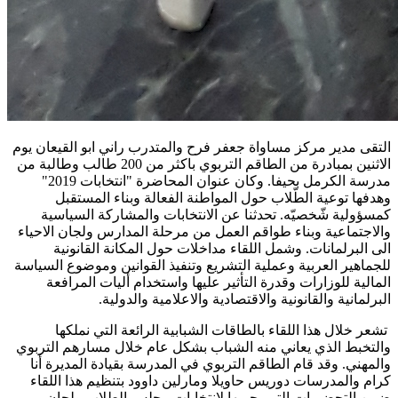
التقى مدير مركز مساواة جعفر فرح والمتدرب راني ابو القيعان يوم
الاثنين بمبادرة من الطاقم التربوي باكثر من 200 طالب وطالبة من
مدرسة الكرمل بحيفا. وكان عنوان المحاضرة "انتخابات 2019"
وهدفها توعية الطّلاب حول المواطنة الفعالة وبناء المستقبل
كمسؤولية شّخصيّه. تحدثنا عن الانتخابات والمشاركة السياسية
والاجتماعية وبناء طواقم العمل من مرحلة المدارس ولجان الاحياء
الى البرلمانات. وشمل اللقاء مداخلات حول المكانة القانونية
للجماهير العربية وعملية التشريع وتنفيذ القوانين وموضوع السياسة
المالية للوزارات وقدرة التأثير عليها واستخدام أليات المرافعة
البرلمانية والقانونية والاقتصادية والاعلامية والدولية.
تشعر خلال هذا اللقاء بالطاقات الشبابية الرائعة التي نملكها
والتخبط الذي يعاني منه الشباب بشكل عام خلال مسارهم التربوي
والمهني. وقد قام الطاقم التربوي في المدرسة بقيادة المديرة أنا
كرام والمدرسات دوريس حاويلا ومارلين داوود بتنظيم هذا اللقاء
ضمن التحضيرات التي يجريها لانتخابات مجلس الطلاب ولجان