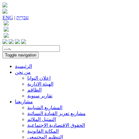
עִברִית
|
ENG
Toggle navigation
الرئيسية
من نحن
اعلان النوايا
الهيئة الادارية
الطاقم
تقارير سنوية
مشاريعنا
المشاريع الشبابية
مشاريع تعزيز القيادة النسائية
التمثيل الملائم
الحقوق الاقتصادية الاجتماعية
المكانة القانونية
التنظيم المجتمعي