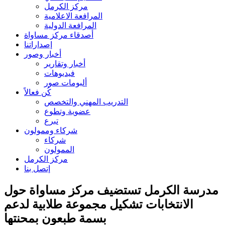
مركز الكرمل
المرافعة الاعلامية
المرافعة الدولية
أصدقاء مركز مساواة
إصداراتنا
أخبار وصور
أخبار وتقارير
فيديوهات
ألبومات صور
كُن فعالاً
التدريب المهني والتخصص
عضوية وتطوع
تبرع
شركاء وممولون
شركاء
الممولون
مركز الكرمل
إتصل بنا
مدرسة الكرمل تستضيف مركز مساواة حول
الانتخابات تشكيل مجموعة طلابية لدعم
بسمة طبعون بمحنتها