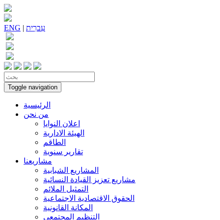
עִברִית
|
ENG
Toggle navigation
الرئيسية
من نحن
اعلان النوايا
الهيئة الادارية
الطاقم
تقارير سنوية
مشاريعنا
المشاريع الشبابية
مشاريع تعزيز القيادة النسائية
التمثيل الملائم
الحقوق الاقتصادية الاجتماعية
المكانة القانونية
التنظيم المجتمعي