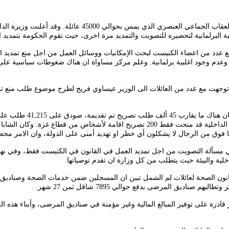
انتقد مركز مساواة قرار الحكومة تمديد قانون المواطنة (لم الشم
 البرلمانية لتحضيره للتصويت والتمديد مرة اخرى، حيث تقوم الحكومة بتمديد القانو
صل طاقم المرافعة البرلمانية التابع لمركز مساواة يوم الاربعاء 16.6.2021 مع عدد من اعضاء الكنيست لبحث الإمكانيات
عدم وجود اغلبية برلمانية
.
وعلم مركز مساواة ان هناك ضغوطات سياسية على ال
 توجهت مع عدد من العائلات الى الوزير عيساوي فريج لطرح موضوع طلب منع تمد
وبحسب معطيات وزارة الد
خلية والبيئة حيث يتطلب من كل وزارة ان تقدم توصياتها.
ادرة على توفير المبالغ المالية وغير مؤمنة في صناديق المرضى، وأبناء هذه 