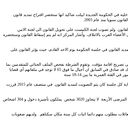
ل) ونعته " بالعقاب الجماعي العنصري الذي يمس بحوالي 45000 عائلة. وقد أعلنت وزيرة الداخلية في الحكومة الجديدة اييلت شاكيد انها ستحضر اقتراح تمديد قانون
ن سنويا منذ عام 2003.
 ووسائل العمل من اجل منع تمديد القانون. ولم تصوت لجنة الكنيست على تحويل القانون الى لجنة الامن
أعضاء العرب بالائتلاف
.
وأشار المركز انه لم يتم إسقاط القانون وستحضره
يد القانون في جلسة الحكومة يوم الاحد القادم، حيث يؤثر القانون على
اخلية التي قدمت في الماضي الى لجنة الكنيست فان هناك ما يقارب 45 ألف طلب تصريح تم تقديمة، صودق على 41,215 طلب على تصريح اقامة مؤقت. وتقوم الشرطة بفحص الملف الجنائي للمتقدمين بما
في ذلك مخالفات سير، وتشير المعطيات وحسب معطيات المعطيات ان وزارة الداخلية قد منحت فقط 200 تصريح اقامة لأشخاص من قطاع غزة. وكان الشاباك قد صادق في السابق ان أجيال ما فوق 65 لا توجد في ملفاتهم أي قضايا
يذكر انه ما بين الأعوام 2004 و2020 كانت الحكومة تعقد منذ جلسات للبحث في مسألة التصويت من اجل تمديد العمل في القانون في الكنيست فقط، وفي نهاية كل جلسة كان يتم التصويت لتمديد القانون. في منتصف عام 2015 قررت
وحسب معلومات وزارة الصحة فمنذ تاريخ 1.8.2016 وباعقاب الإصلاحات في قانون الصحة لعائلات لم الشمل تبين ان المسجلين ضمن خدمات الصحة وصناديق المرضى الأربعة لا يتجاوز 3020 شخص يملكون تأشيرة دخول و 304 اشخاص
العائلات مطلوب منهم دائما اثبات كل سنة مكان سكناهم. ولديهم صعوبات