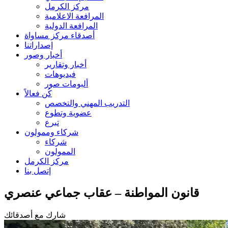
مركز الكرمل
المرافعة الاعلامية
المرافعة الدولية
أصدقاء مركز مساواة
إصداراتنا
أخبار وصور
أخبار وتقارير
فيديوهات
ألبومات صور
كُن فعالاً
التدريب المهني والتخصص
عضوية وتطوع
تبرع
شركاء وممولون
شركاء
الممولون
مركز الكرمل
إتصل بنا
قانون المواطنة – عقاب جماعي عنصري
شارك مع أصدقائك