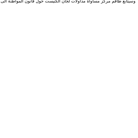
وسيتابع طاقم مركز مساواة مداولات لجان الكنيست حول قانون المواطنة الى ج