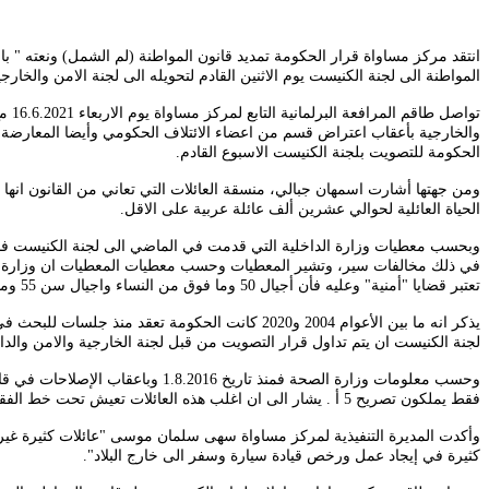
المواطنة الى لجنة الكنيست يوم الاثنين القادم لتحويله الى لجنة الامن والخارجية
توا
والخارجية بأعقاب اعتراض قسم من اعضاء الائتلاف الحكومي وأيضا المعارضة و
الحكومة للتصويت بلجنة الكنيست الاسبوع القادم
.
ومن جهتها أشارت اسمهان جبالي، منسقة العائلات التي تعاني من القانون انها
الحياة العائلية لحوالي عشرين ألف عائلة عربية على الاقل
.
تعتبر قضايا "أمنية" وعليه فأن أجيال 50 وما فوق من النساء واجيال سن 55 وما فوق من الرجال لا يشكلون أي خطر او تهديد أمنى على الدولة، وان الامر محصور في الفئة العمرية ما بين 14-18 سنة
لجنة الكنيست ان يتم تداول قرار التصويت من قبل لجنة الخارجية والامن والدا
فقط يملكون تصريح 5 أ . يشار الى ان اغلب هذه العائلات تعيش تحت خط الفقر وتطالبهم صناديق المرضى بدفع حوالي 7895 شاقل ثمن 27 شهر.
وأكدت المديرة التنفيذية لمركز مساواة سهى سلمان موسى "عائلات كثيرة غير ق
كثيرة في إيجاد عمل ورخص قيادة سيارة وسفر الى خارج البلاد".