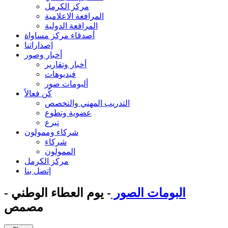
مركز الكرمل
المرافعة الاعلامية
المرافعة الدولية
أصدقاء مركز مساواة
إصداراتنا
أخبار وصور
أخبار وتقارير
فيديوهات
ألبومات صور
كُن فعالاً
التدريب المهني والتخصص
عضوية وتطوع
تبرع
شركاء وممولون
شركاء
الممولون
مركز الكرمل
إتصل بنا
البومات الصور
- يوم العطاء الوطني -
مصمص