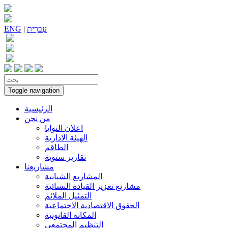
עִברִית
|
ENG
Toggle navigation
الرئيسية
من نحن
اعلان النوايا
الهيئة الادارية
الطاقم
تقارير سنوية
مشاريعنا
المشاريع الشبابية
مشاريع تعزيز القيادة النسائية
التمثيل الملائم
الحقوق الاقتصادية الاجتماعية
المكانة القانونية
التنظيم المجتمعي