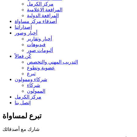
مركز الكرمل
المرافعة الاعلامية
المرافعة الدولية
أصدقاء مركز مساواة
إصداراتنا
أخبار وصور
أخبار وتقارير
فيديوهات
ألبومات صور
كُن فعالاً
التدريب المهني والتخصص
عضوية وتطوع
تبرع
شركاء وممولون
شركاء
الممولون
مركز الكرمل
إتصل بنا
تبرع لمساواة
شارك مع أصدقائك