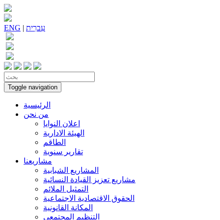
עִברִית
|
ENG
Toggle navigation
الرئيسية
من نحن
اعلان النوايا
الهيئة الادارية
الطاقم
تقارير سنوية
مشاريعنا
المشاريع الشبابية
مشاريع تعزيز القيادة النسائية
التمثيل الملائم
الحقوق الاقتصادية الاجتماعية
المكانة القانونية
التنظيم المجتمعي