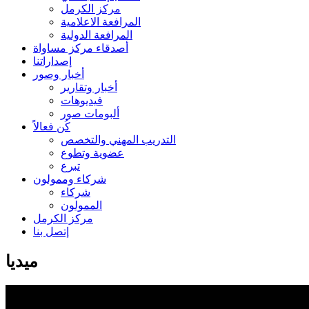
مركز الكرمل
المرافعة الاعلامية
المرافعة الدولية
أصدقاء مركز مساواة
إصداراتنا
أخبار وصور
أخبار وتقارير
فيديوهات
ألبومات صور
كُن فعالاً
التدريب المهني والتخصص
عضوية وتطوع
تبرع
شركاء وممولون
شركاء
الممولون
مركز الكرمل
إتصل بنا
ميديا