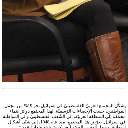
يشكّل المجتمع العربيّ الفلسطينيّ في إسرائيل نحو 19% من مجمل
المواطنين، حسب الإحصاءات الرّسميّة. لهذا المجتمع دوائرُ انتماء
مختلفة إلى المنطقة العربيّة، إلى الشّعب الفلسطينيّ وإلى المواطنة
في إسرائيل. تعرّض هذا المجتمع، منذ عام 1948، إلى شتّى أشكال
المعاناة، ومنها التهجير، الحكم العسكريّ والاضطهاد القوميّ.