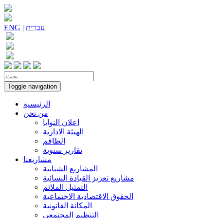
עִברִית
|
ENG
Toggle navigation
الرئيسية
من نحن
اعلان النوايا
الهيئة الادارية
الطاقم
تقارير سنوية
مشاريعنا
المشاريع الشبابية
مشاريع تعزيز القيادة النسائية
التمثيل الملائم
الحقوق الاقتصادية الاجتماعية
المكانة القانونية
التنظيم المجتمعي