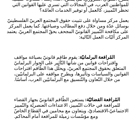
للمواطنين العرب، في المجالات التي تسري عليها القوانين التي
تحظر التّمييز، كالعمل أو توفير الخدمات العامّة؟
يعمل مركز مساواة على تثبيت حقوق المجتمع العربيّ الفلسطينيّ
بوسائل عدّة ومن خلال دفع المطالب وصياغتها. كما يعمل المركز
على مكافحة التّمييز القانونيّ المجحف بحقّ المجتمع العربيّ. يعتمد
المركز آليّات العمل التّالية:
المُرافعة البرلمانيّة
: يقوم طاقم قانونيّ بصياغة مواقف
واقتراحات قوانين من شأنها التّأثير على الحوار البرلمانيّ
المتعلّق بحقوق المجتمع العربيّ، ويحلّل هذا الطّاقم اقتراحات
القوانين والسياسات وتأثيرها، ويطرح مواقفه على البرلمانيّين،
من خلال التّعاون والتّنسيق مع البرلمانيّين العرب، أساسًا.
المُرافعة القضائيّة:
يستعين الطّاقم القانونيّ بجهاز القضاء
للمرافعة في حالات التّمييز، الاعتداءات العنصريّة والتّمييز
الاجتماعيّ-الاقتصاديّ، ويتعاون مع محامين في القطاع الخاصّ
ومع مؤسّسات زميلة للمرافعة أمام المحاكم.