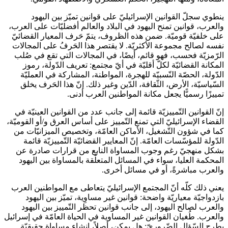
ينطوي سجلّ القوانين الإسرائيليّ على قوانين تميّز بين اليهود
والعرب، قوانين تمنح اليهود في البلاد والعالم أفضليّات على العرب،
على خلفيّة قوميّة. ضمن هذه الظروف، يتمّ حَرف المعيار القضائيّ
نفسه لصالح مجموعة الأكثريّة. لا يقتصر هذا الحَرفُ على المجالات
الرّمزيّة فحسب، فهو قائم، أيضًا، في المجالات التي تقع في صُلب
المكانة القضائيّة لكلّ أقليّة في أيّ مجتمع: تعريف الدّولة، رموز
الدّولة، الحصّة النّسبيّة للهجرة، المواطنة، المشاركة في العمليّة
السّياسيّة، الأرض، الثّقافة، الدّين وغير ذلك. إنّ هذا الحَرف يخلق
تمييزًا رسميًّا يجعل مكانة المواطنين العرب أدنى.
إنّ القوانين التّمييزيّة قائمة إلى جانب عدد من القوانين العينيّة في
القضاء الإسرائيليّ التي تمنع التّمييز على أساس العرق و/أو القوميّة،
كما في شؤون التّشغيل، الأماكن العامّة، وتخصيص الميزانيّات من
الدّولة للمؤسّسات العامّة. إنّ المعايير القضائيّة التّمييزيّة قائمة
بشكل منهجيّ رغم وجوب المساواة النابع من قرارات صادرة عن
المحكمة العليا، سواء في المسائل المتعلّقة بالمساواة بين اليهود
والعرب مباشرةً، أو في مسائل أخرى.
يعني ذلك كلّه أنّ المجتمع الإسرائيليّ يتعاطى مع المواطنين العرب
بازدواجيّة معياريّة واضحة: قوانين غير مساوِية، تميّز بين اليهود
والعرب لصالح اليهود، إلى جانب قوانين تحظر التّمييز بين اليهود
والعرب. طُغيان القوانين غير المساوية في الحياة العامّة في إسرائيل
يطرح السّؤال الضّروريّ: هل يمكن، أصلاً، إنشاء مساواة حقيقيّة