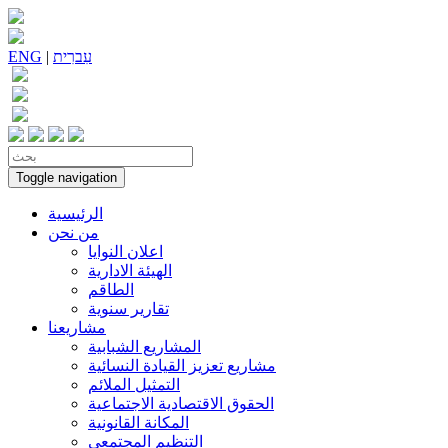
עִברִית
|
ENG
Toggle navigation
الرئيسية
من نحن
اعلان النوايا
الهيئة الادارية
الطاقم
تقارير سنوية
مشاريعنا
المشاريع الشبابية
مشاريع تعزيز القيادة النسائية
التمثيل الملائم
الحقوق الاقتصادية الاجتماعية
المكانة القانونية
التنظيم المجتمعي