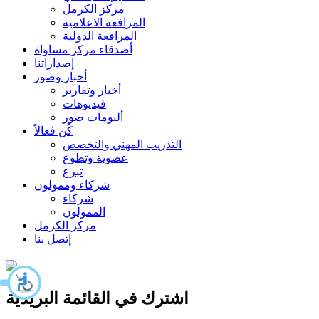
مركز الكرمل
المرافعة الاعلامية
المرافعة الدولية
أصدقاء مركز مساواة
إصداراتنا
أخبار وصور
أخبار وتقارير
فيديوهات
ألبومات صور
كُن فعالاً
التدريب المهني والتخصص
عضوية وتطوع
تبرع
شركاء وممولون
شركاء
الممولون
مركز الكرمل
إتصل بنا
اشترك في القائمة البريدية