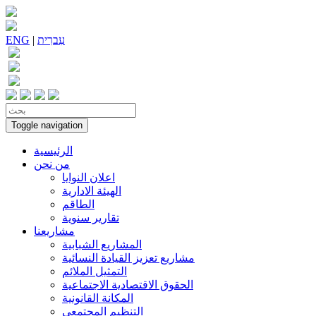
עִברִית
|
ENG
Toggle navigation
الرئيسية
من نحن
اعلان النوايا
الهيئة الادارية
الطاقم
تقارير سنوية
مشاريعنا
المشاريع الشبابية
مشاريع تعزيز القيادة النسائية
التمثيل الملائم
الحقوق الاقتصادية الاجتماعية
المكانة القانونية
التنظيم المجتمعي