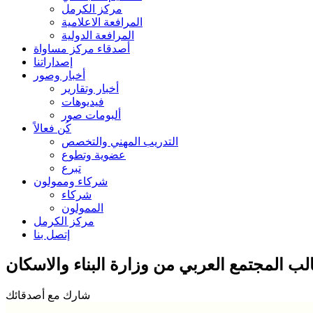
مركز الكرمل
المرافعة الاعلامية
المرافعة الدولية
أصدقاء مركز مساواة
إصداراتنا
أخبار وصور
أخبار وتقارير
فيديوهات
ألبومات صور
كُن فعالاً
التدريب المهني والتخصص
عضوية وتطوع
تبرع
شركاء وممولون
شركاء
الممولون
مركز الكرمل
إتصل بنا
ب المجتمع العربي من وزارة البناء والاسكان
شارك مع أصدقائك