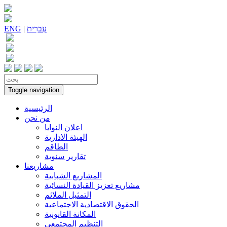
עִברִית
|
ENG
Toggle navigation
الرئيسية
من نحن
اعلان النوايا
الهيئة الادارية
الطاقم
تقارير سنوية
مشاريعنا
المشاريع الشبابية
مشاريع تعزيز القيادة النسائية
التمثيل الملائم
الحقوق الاقتصادية الاجتماعية
المكانة القانونية
التنظيم المجتمعي