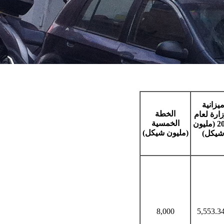
يزانية
الخطة
زارة لعام
الخمسية
2022 (مليون
(مليون شيكل)
شيكل)
8,000
5,553.3