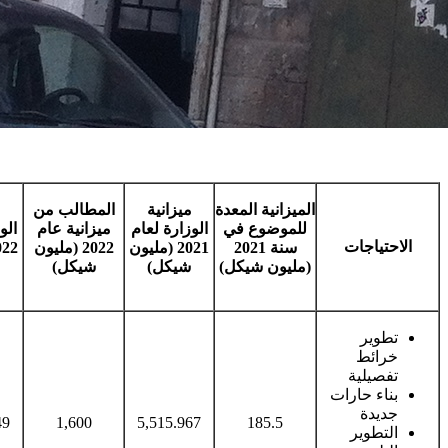
الميزانية المعدة
ميزانية
المطالب من
م
للموضوع في
الوزارة لعام
ميزانية عام
الو
الاحتياجات
سنة 2021
2021 (مليون
2022 (مليون
(مليون شيكل)
شيكل)
شيكل)
تطوير
خرائط
تفصيلية
بناء حارات
جديدة
49
1,600
5,515.967
185.5
التطوير