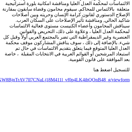
الالتماسات لمحكمة العدل العليا ومناقشة امكانية بلورة استراتيجية
متعلقة بالالتماس للمحاكم. سيقوم محامون وقضاة سابقون بمقارنة
الإصلاح الدستوري لقانون كرامة الإنسان وحريته وبين أصلاحات
شاكيد الحالي, ومناقشة تأثير الإصلاحات على السكان العرب.
سيناقش المحامون وأعضاء الكنيست مستوى فعالية الالتماسات
لمحكمة العدل العليا ، وعلاوة على ذلك، التحريض والقوانين
العنصرية وغير الديمقراطية التي تضر بالمجتمع العربي أولاً وقبل كل
شيء. بالإضافة إلى ذلك ، سوف يناقش المشاركون موقف محكمة
العدل العليا المتوقع فيما يتعلق بتقديم الالتماسات في حال تم
استبعاد المرشحين أو القوائم العربية في الانتخابات المقبلة ، خاصة
بعد الموافقة على قانون القومية.
للتسجيل اضغط هنا
Sdo4GW8BjnTrAV7lI7CNaLj18M411l_vf0p4LK4ihQOnB48_g/viewform