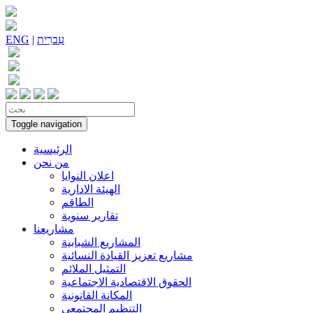
עִברִית
|
ENG
Toggle navigation
الرئيسية
من نحن
اعلان النوايا
الهيئة الادارية
الطاقم
تقارير سنوية
مشاريعنا
المشاريع الشبابية
مشاريع تعزيز القيادة النسائية
التمثيل الملائم
الحقوق الاقتصادية الاجتماعية
المكانة القانونية
التنظيم المجتمعي