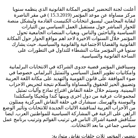
أعلنت لجنة التحضير لمؤتمر المكانة القانونية الذي ينظمه سنويا
مركز مساواة عن موعد المؤتمر (15.3.2019 ) في مقر الناصرة
لنقابة المحامين, ليسبق انتخابات الكنيست القادمة وليشكل منصة
للحوار المباشر حول مستقبل العمل السياسي بين التيارات
السياسية والباحثين والناس. وبغياب المنصات الجامعية تحول
المؤتمر خلال السنوات الاخيرة لاحد اهم مواقع الحوار حول المكانة
القانونية والقضايا الاجتماعية والقانونية والسياسية. حيث يشارك
سنويا في المؤتمر مئات النشطاء للتداول في التطورات على
الساحة القانونية والسياسية.
وسيناقش المؤتمر قضية جدوى الشراكة في الانتخابات البرلمانية
وامكانيات تطوير العمل السياسي والتمثيل البرلماني خصوصا في
ضوء الموافقة على قانون القومية والتهديد على مكانة اللغة العربية
وتضييق الحيز للحقوق والمساواة والسلام نتيجة لتحريض الاحزاب
اليمينية. وسيتم خلال حلقة النقاش اقتراح نماذج وأليات تمثيل
لمجموعات عرقية من دول اخرى وبينها كندا وبلجيكا واسكتلندا
والبوسنة والهرسك. سيشارك في حلقة النقاش المركزية ممثلون
من الأحزاب العربية لمناقشة الاليات الجديدة للانتخابات وتأثير الوضع
الراهن على الرغبة في المشاركة السياسية للمواطنين العرب. ايضا
ستُناقش قضية اشراك الناس في ترتيب القوائم وترتيب برنامج عمل
سياسي جماعي ما بعد الانتخابات.
يتضمن المؤتمر ثلاث حلقات نقاش متوازية: