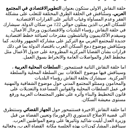
حلقة النقاش الاولى ستكون بعنوان
التطويرالاقتصادي في المجتمع
العربي.
وستُناقش في الحلقة الطرق المختلفة للتغلب على مشكلة
الفقر وعدم المساواة وغياب التأثير على القرارات الاقتصادية
للسكان العرب الذين يمثلون حوالي 22٪ من سكان الدولة. سيشارك
في حلقة النقاش رؤساء البلديات والاقتصاديون ورجال الأعمال،
وسيقدم الأكاديميون والناشطون مقترحات لصياغة خطط اقتصادية
جديدة للمجتمع العربي مع التركيز على مشاركة الجمهور وقادته. كما
وسيُناقش موضوع دمج السكان العرب باقتصاد الدولة بما في ذلك
قرارات بشأن القضايا المركزية المطروحة على جدول الأعمال مثل
مخطط الغاز والمواصلات العامة والانخراط بسوق العمل.
اما حلقة النقاش الثانية فستتمحور :
السلطات المحلية العربية
،
وسيناقش فيها موضوع العلاقات بين السلطة المحلية والسلطة
المركزية. سيشارك بحلقة النقاش رؤساء البلديات
والمحامون وممثلو المجتمع المدني حول موضوع الشفافية والمهنية
في عمل السلطات المحلية والقوانين المساعدة والتعديلات على
قانون التخطيط والبناء وأثره على تطور المجتمعات العربية ورفع
مستوى معيشة السكان.
اما حلقة النقاش الاخيرة فستتمحور حول
الجهاز القضائي
وستتطرق
الى قضية الاصلاح الدستوري (الرفورما) وتعيين القضاة من قبل
وزيرة العدل أيليت شاكيد وتأثيرها على وضع المواطنين العرب.
سيناقش المشاركون/ات بهذه الجلسة مكانة القضاة العرب، وفعالية