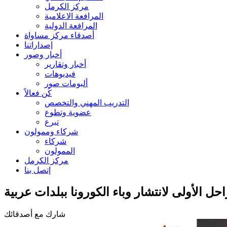
مركز الكرمل
المرافعة الاعلامية
المرافعة الدولية
أصدقاء مركز مساواة
إصداراتنا
أخبار وصور
أخبار وتقارير
فيديوهات
ألبومات صور
كُن فعالاً
التدريب المهني والتخصص
عضوية وتطوع
تبرع
شركاء وممولون
شركاء
الممولون
مركز الكرمل
إتصل بنا
الأولى لانتشار وباء الكورونا ببلدات عربية
شارك مع أصدقائك