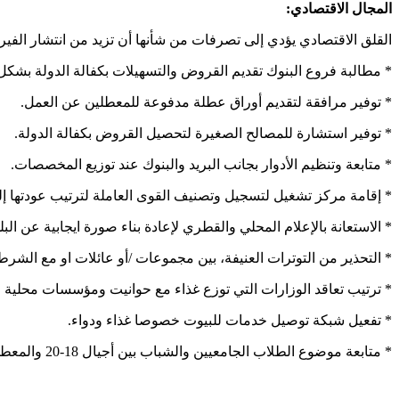
المجال الاقتصادي:
القلق الاقتصادي يؤدي إلى تصرفات من شأنها أن تزيد من انتشار الف
* مطالبة فروع البنوك تقديم القروض والتسهيلات بكفالة الدولة بشكل
* توفير مرافقة لتقديم أوراق عطلة مدفوعة للمعطلين عن العمل.
* توفير استشارة للمصالح الصغيرة لتحصيل القروض بكفالة الدولة.
* متابعة وتنظيم الأدوار بجانب البريد والبنوك عند توزيع المخصصات.
* إقامة مركز تشغيل لتسجيل وتصنيف القوى العاملة لترتيب عودتها إلى
* الاستعانة بالإعلام المحلي والقطري لإعادة بناء صورة ايجابية عن البل
* التحذير من التوترات العنيفة، بين مجموعات /أو عائلات او مع الشرط
* ترتيب تعاقد الوزارات التي توزع غذاء مع حوانيت ومؤسسات محلية ل
* تفعيل شبكة توصيل خدمات للبيوت خصوصا غذاء ودواء.
* متابعة موضوع الطلاب الجامعيين والشباب بين أجيال 18-20 والمعطلين عن العمل والدراسة.