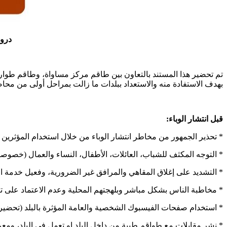
دروس
تم تحضير هذا المستند بالتعاون بين طاقم مركز مساواة، وطاقم طوار
بهدف الاستفادة منه والاستعداد ببلدات ما زالت بمراحل أولى من محاصر
قبل انتشار الوباء:
* تحذير الجمهور من مخاطر انتشار الوباء من خلال استخدام المؤثرين 
* التوجه المكثف للشباب، العائلات، الأطفال، النساء والعمال (خصوصا
* التشديد على إغلاق المقاهي والمرافق غير الضرورية، وفعيل خدمة ارس
* مخاطبة الناس بشكل مباشر وبلهجتهم المحلية وعدم الاعتماد على تأثي
* استخدام صفحات الفيسبوك الشخصية والعامة المؤثرة بالبلد (تحضير قائمة 20 صفحة شخصية، على الأقل، ومؤثرة والتواصل معهم لتجنيدهم لتع
* نشر مقابلات مع طواقم طبية من داخل البلد او تعمل في البلد، ومع