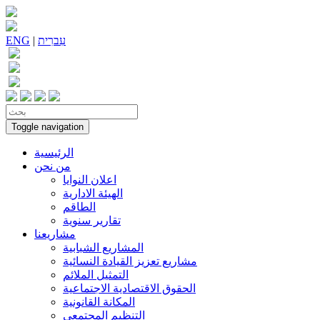
עִברִית
|
ENG
Toggle navigation
الرئيسية
من نحن
اعلان النوايا
الهيئة الادارية
الطاقم
تقارير سنوية
مشاريعنا
المشاريع الشبابية
مشاريع تعزيز القيادة النسائية
التمثيل الملائم
الحقوق الاقتصادية الاجتماعية
المكانة القانونية
التنظيم المجتمعي