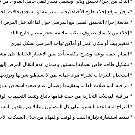
* التأكد من إجراء تحقيق وبائي ويشمل مسار تنقل حامل العدوى من قب
* توفير موقع إخلاء خارج الأحياء (بجانب مدرسة او مسجد) بحالات ال
* متابعة إجراء التحقيق الطبي مع المرضى حول لقاءاته قبل المرض (و
* إخلاء من لا يملك ظروف سكنية ملائمة لحجر منظم خارج البلد.
* تعقيم بيت أو مكان عمل او أماكن تواجد المرضى بشكل فوري.
* القيام بحملة توعية وشرح مكثفة تأخذ بعين الاعتبار الحفاظ على مشا
* تشكيل طاقم خاص لحماية المسنين وضمان عدم انتقال المرض إليه
* استخدام التبرعات لشراء مواد حماية لمن لا يستطيع شرائها وتوزيعها ب
* مراقبة المواصلات العامة وتعقيمها وضمان عدم صعود اشخاص بدون
* مراقبة المحلات التجارية من حيث قيامها باتباع وتنفيذ التعليمات ال
* اقتراح المساعدة النفسية على كل المصابين وعائلاتهم وتقديم المس
* تقديم استشارة بإدارة البيت والوقت والمهام من خلال الشبكات الاجت