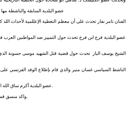
عضو البلدية السابقة والناشطة مها ا
الفنان تامر نفار تحدث على أن معظم التغطية الإعللمية لأحداث اللد
عضو البلدية فرج ابن فرج تحدث حول التمييز ضد المواطنين العرب في 
في البلدية قليل جدًا ولا يعكس نسب
الشيخ يوسف الباز تحدث حول قضية قتل الشهيد موسى حسونة الذي تم 
الناشط السياسي غسان منير والذي قام بإطلاع الوفد الفرنسي على 
عضو البلدية أكرم ساق الله الذي تطرق على أن ماحدث في أيار هي نتيجة تحريض مستمر منذ حوالي ١٠ سنوات ضد المواطنين العرب في اللد نتيجة تحريض رئيس البلدية.
واكد منسق قسم العلاقات الدولية بمركز مساواة وسيم ناصر على "اهمية تعميق العلاقات الدولية للمجتمع العربي لمنع محاصرتنا من قبل اليمين المتطرف.