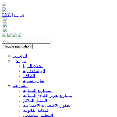
עִברִית
|
ENG
Toggle navigation
الرئيسية
من نحن
اعلان النوايا
الهيئة الادارية
الطاقم
تقارير سنوية
مشاريعنا
المشاريع الشبابية
مشاريع تعزيز القيادة النسائية
التمثيل الملائم
الحقوق الاقتصادية الاجتماعية
المكانة القانونية
التنظيم المجتمعي