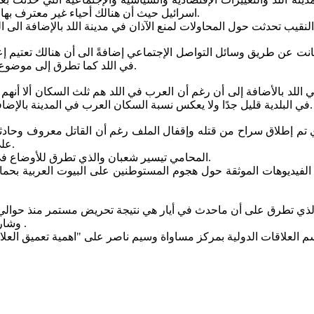
اسرائيل حيث أن هنالك أحياء غير معترف بها ولا يصلها الخدمات الأساسية وهناك تمييز واضح ضد المواطنين العرب.
لنقيب تحدثت حول المحاولات لمنع الآذان في مدينة اللد بالإضافة الى ا
 كانت عن طريق وسائل التواصل الإجتماعي إضافةً الى أن هنالك تعتيم إ
في اللد كما تطرق إلى موضوع حماية الشرطة للمستوطنين الذين قاموا بالهجوم على الأحياء العربية.
اللد بالأضافة إلى أن رغم أن العرب في اللد هم ثلث السكان ألا أنهم 
ة السكان العرب في المدينة بالإضافة إلى أن هنالك تضييق على الأحياء العربية في مجال التخطيط والبناء.
إطلاق سراح من قتله وإقفال الملف رغم أن القاتل معروف وحادثة الق
على خلفية نشر فيديو على الفيسبوك في ظل إنتهاك واضح لحرية التعبير.
المحامي تيسير شعبان والذي تطرق للأوضاع في مدينة اللد والتهميش والتمييز الذي يعاني منه الأهالي العرب في اللد.
الفيديوهات الموثقة حول هجوم المستوطنين على البيوت العربية بح
وشاركت بتنظيم الزيارة الملحقة السياسية للسفارة الفرنسية ناريون دهان .