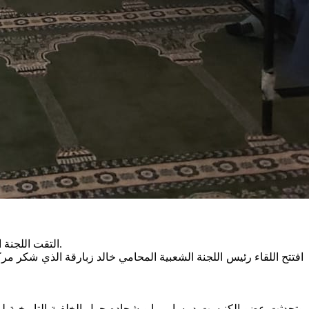
التقت اللجنة الشعبية بمدينة اللد اليوم الخميس مع نرجس بيرجون داس السفيرة التنفيذية للسفارة الفرنسية بمبادرة قسم العلاقات الدولية بمركز مساواة.
افتتح اللقاء رئيس اللجنة الشعبية المحامي خالد زبارقة الذي شكر مر
وتحدثت عضو الكنيست د. سامي ابو شحاده حول الخلفية التاريخية لمدين