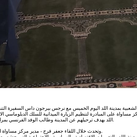
كز مساواة على المبادرة لتنظيم الزيارة الميدانية للسلك الدبلوماسي
اللد بهدف ترحيلهم عن المدينة وطالب الوفد الفرنسي بمراقبة أوضاع اللد والعمل على جلب حماية دولية للسكان العرب في اللد.
وتحدث خلال اللقاء جعفر فرح - مدير مركز مساواة الذي دعى للعمل أكثر للتعاون مع السفارات من أجل متابعة قضايا اللد.
ة اللد والتغييرات الإقتصادية والسياسية والإجتماعية التي حدثت بعد