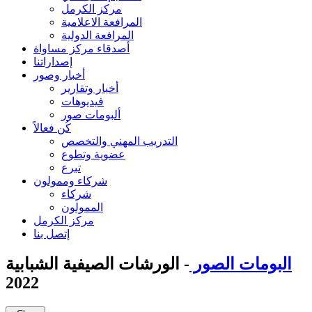
مركز الكرمل
المرافعة الاعلامية
المرافعة الدولية
أصدقاء مركز مساواة
إصداراتنا
أخبار وصور
أخبار وتقارير
فيديوهات
ألبومات صور
كُن فعالاً
التدريب المهني والتخصص
عضوية وتطوع
تبرع
شركاء وممولون
شركاء
الممولون
مركز الكرمل
إتصل بنا
البومات الصور
- الورشات الصيفية الشبابية
2022