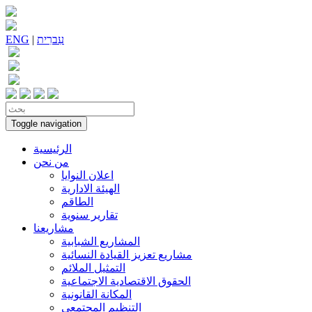
עִברִית
|
ENG
Toggle navigation
الرئيسية
من نحن
اعلان النوايا
الهيئة الادارية
الطاقم
تقارير سنوية
مشاريعنا
المشاريع الشبابية
مشاريع تعزيز القيادة النسائية
التمثيل الملائم
الحقوق الاقتصادية الاجتماعية
المكانة القانونية
التنظيم المجتمعي