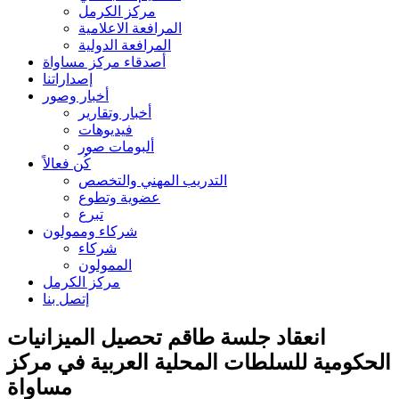
مركز الكرمل
المرافعة الاعلامية
المرافعة الدولية
أصدقاء مركز مساواة
إصداراتنا
أخبار وصور
أخبار وتقارير
فيديوهات
ألبومات صور
كُن فعالاً
التدريب المهني والتخصص
عضوية وتطوع
تبرع
شركاء وممولون
شركاء
الممولون
مركز الكرمل
إتصل بنا
انعقاد جلسة طاقم تحصيل الميزانيات
الحكومية للسلطات المحلية العربية في مركز
مساواة