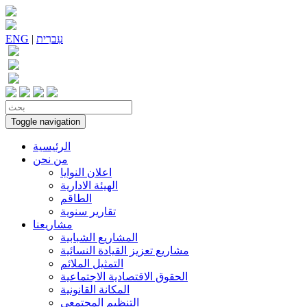
עִברִית
|
ENG
Toggle navigation
الرئيسية
من نحن
اعلان النوايا
الهيئة الادارية
الطاقم
تقارير سنوية
مشاريعنا
المشاريع الشبابية
مشاريع تعزيز القيادة النسائية
التمثيل الملائم
الحقوق الاقتصادية الاجتماعية
المكانة القانونية
التنظيم المجتمعي