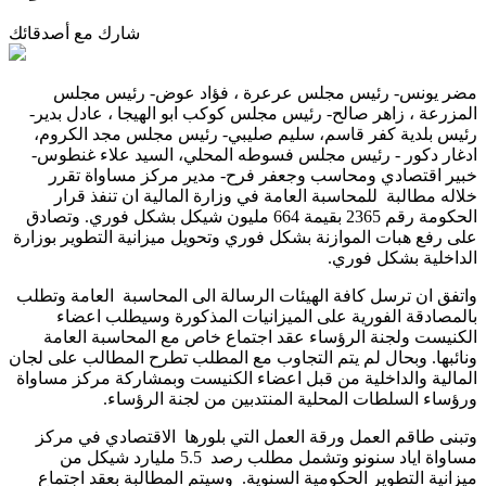
شارك مع أصدقائك
مضر يونس- رئيس مجلس عرعرة ، فؤاد عوض- رئيس مجلس
المزرعة ، زاهر صالح- رئيس مجلس كوكب ابو الهيجا ، عادل بدير-
رئيس بلدية كفر قاسم، سليم صليبي- رئيس مجلس مجد الكروم،
ادغار دكور - رئيس مجلس فسوطه المحلي، السيد علاء غنطوس-
خبير اقتصادي ومحاسب وجعفر فرح- مدير مركز مساواة تقرر
خلاله مطالبة للمحاسبة العامة في وزارة المالية ان تنفذ قرار
الحكومة رقم 2365 بقيمة 664 مليون شيكل بشكل فوري. وتصادق
على رفع هبات الموازنة بشكل فوري وتحويل ميزانية التطوير بوزارة
الداخلية بشكل فوري.
واتفق ان ترسل كافة الهيئات الرسالة الى المحاسبة العامة وتطلب
بالمصادقة الفورية على الميزانيات المذكورة وسيطلب اعضاء
الكنيست ولجنة الرؤساء عقد اجتماع خاص مع المحاسبة العامة
ونائبها. وبحال لم يتم التجاوب مع المطلب تطرح المطالب على لجان
المالية والداخلية من قبل اعضاء الكنيست وبمشاركة مركز مساواة
ورؤساء السلطات المحلية المنتدبين من لجنة الرؤساء.
وتبنى طاقم العمل ورقة العمل التي بلورها الاقتصادي في مركز
مساواة اياد سنونو وتشمل مطلب رصد 5.5 مليارد شيكل من
ميزانية التطوير الحكومية السنوية. وسيتم المطالبة بعقد اجتماع