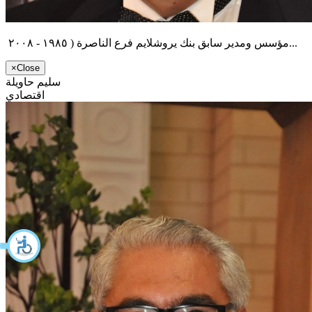
مؤسس ومدير سابق بنك يروشلايم فرع الناصرة ( ١٩٨٥ - ٢٠٠٨...
×
Close
سليم حاويلة
اقتصادي