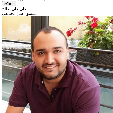
×
Close
علي علي صالح
منسق عمل مجتمعي