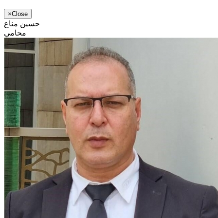
×
Close
حسين مناع
محامي