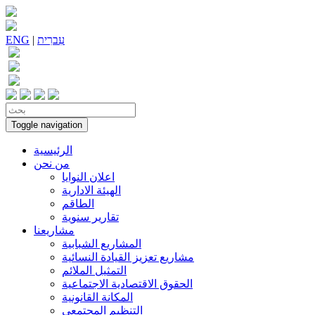
עִברִית
|
ENG
Toggle navigation
الرئيسية
من نحن
اعلان النوايا
الهيئة الادارية
الطاقم
تقارير سنوية
مشاريعنا
المشاريع الشبابية
مشاريع تعزيز القيادة النسائية
التمثيل الملائم
الحقوق الاقتصادية الاجتماعية
المكانة القانونية
التنظيم المجتمعي