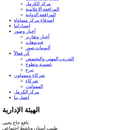
مركز الكرمل
المرافعة الاعلامية
المرافعة الدولية
أصدقاء مركز مساواة
إصداراتنا
أخبار وصور
أخبار وتقارير
فيديوهات
ألبومات صور
كُن فعالاً
التدريب المهني والتخصص
عضوية وتطوع
تبرع
شركاء وممولون
شركاء
الممولون
مركز الكرمل
إتصل بنا
الهيئة الإدارية
نافع حاج يحيى
طبيب أسنان وناشط اجتماعي