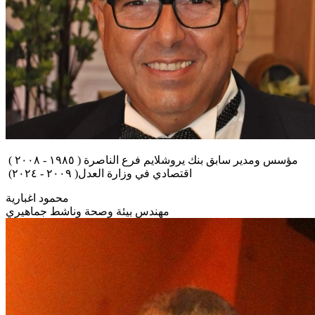
مؤسس ومدير سابق بنك يروشلايم فرع الناصرة ( ١٩٨٥ - ٢٠٠٨ )
اقتصادي في وزارة العدل( ٢٠٠٩ - ٢٠٢٤)
محمود اغبارية
مهندس بيئة وصحة وناشط جماهيري