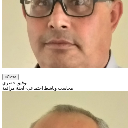
×
Close
توفيق حصري
محاسب وناشط اجتماعي- لجنة مراقبة