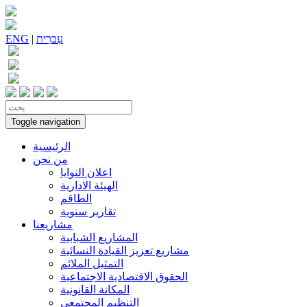
עִברִית
|
ENG
Toggle navigation
الرئيسية
من نحن
اعلان النوايا
الهيئة الادارية
الطاقم
تقارير سنوية
مشاريعنا
المشاريع الشبابية
مشاريع تعزيز القيادة النسائية
التمثيل الملائم
الحقوق الاقتصادية الاجتماعية
المكانة القانونية
التنظيم المجتمعي