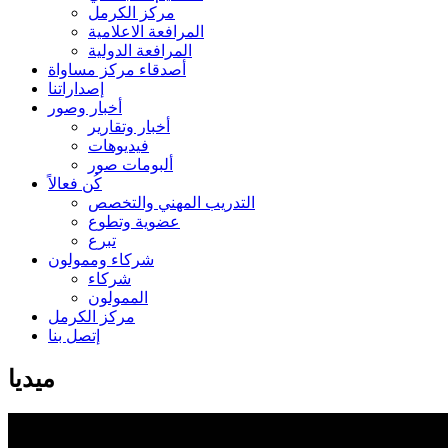
مركز الكرمل
المرافعة الاعلامية
المرافعة الدولية
أصدقاء مركز مساواة
إصداراتنا
أخبار وصور
أخبار وتقارير
فيديوهات
ألبومات صور
كُن فعالاً
التدريب المهني والتخصص
عضوية وتطوع
تبرع
شركاء وممولون
شركاء
الممولون
مركز الكرمل
إتصل بنا
ميديا