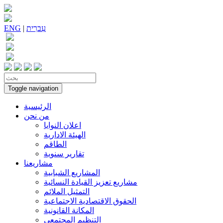
עִברִית
|
ENG
Toggle navigation
الرئيسية
من نحن
اعلان النوايا
الهيئة الادارية
الطاقم
تقارير سنوية
مشاريعنا
المشاريع الشبابية
مشاريع تعزيز القيادة النسائية
التمثيل الملائم
الحقوق الاقتصادية الاجتماعية
المكانة القانونية
التنظيم المجتمعي