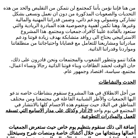
من هنا فإننا نؤمن بأننا كمجتمع لن نتمكن من التقليص والحد من هذه
التحديات والصعوبات المذكورة من دون ان نعمل ونسعى بشكل
تشاركي وشمولي وبدعم ذاتي، وضمن قدراتنا المهنية والمالية
وغيرها. وهنا تكمن أهمية وخصوصية هذه المبادرة الريادية والتي
ستعود بالفائدة علينا كأفراد،جمعيات ومجتمع. هذا المشروع
الاستراتيجي يحتاج الى روافد متشابكة بهدف زيادة قوتنا ودعم
مبادراتنا ومشاريعنا للتعامل مع قضايانا واحتياجاتنا من منطلقاتنا
ومواردنا وقدراتنا الذاتية.
هكذا تنمو وتتطور الشعوب والمجتمعات ونحن قادرون على ذلك،
حان الوقت لحشد الطاقات وبناء قوتنا الذاتية رجالا ونساء اعمال،
مجتمع، سياسة، اقتصاد وجمهور عام.
الحدث والنشاطات
من أجل الانطلاق في هذا المشروع سنقوم بنشاطات خاصه ندعو
اليها الجمعيات والأطر الشبابية الفاعلة في مجتمعنا ومن مختلف
المناطق في البلاد حيث ستقوم هذه الاجسام كلها بالانتشار في
المجتمع في يوم واحد
29 آذار وكذلك على مدار الاسابيع التي تسبقه
للعمل والمبادرات التطوعية
.
إضافة الى ذلك سنقوم بتنظيم يوم خاص حيث ستعرض الجمعيات
أعمالها ومنتجاتها من خلال أكشاك خاصة ومنصات شرح وسيتخلل