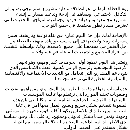
يوم العطاء الوطني، هو انطلاقة وبداية مشروع استراتيجي يصبو إلى
التكافل الاجتماعي، ويساهم في إتاحة وتدعيم مسارات إنشاء
مشاريع مجتمعية ومبادرات فردية وجماعية، لمواجهة التحديات التي
تعترض مسار تطور مجتمعنا في جميع النواحي.
بالإضافة لذلك فإن هذا اليوم عبارة عن نقلة نوعية وتاريخية، ضمن
مسارات ومحاولات تهدف إلى مأسسة وزيادة منهجية العطاء من
أجل التغيير في مجتمعنا على جميع الأصعدة، وذلك بواسطة التشبيك
بين افراد المجتمع والجمعيات الفاعلة في فيه ولأجله.
ونعتبر هذا اليوم خطوة أولى نحو هدف كبير ومهم، وهو تجهيز
ألأرضية المجتمعية وترسيخ الوعي لأهمية العطاء المُمأسس الذي
يتيح دعم المشاريع التي تتعامل مع التحديات الاجتماعية والاقتصادية
والسياسية الخطيرة التي تواجه مجتمعنا.
عدة أسباب ودوافع دفعت لتطوير هذا المشروع، ومن أهمها تحديات
وصعوبات تجنيد الموارد التي ترتطم بها غالبية المؤسسات
والمبادرات الفردية والجماعية القائمة اليوم، وكلنا نعي بان هذه
الصعوبة تتضخم بشكل سريع ويصبح العمل معها امرا في غاية
الصعوبة، ويرتبط ذلك بالأساس بكوننا أقلية قومية في دولة تستثني
وجودنا وتميز ضدنا بشكل قانوني وممنهج، زد على ذلك وجود سياسة
لدى الأطر الدولية الداعمة المتحيزة للعلاقة الرسمية مع الدولة
بشكل مستمر على الصعيد الدولي.