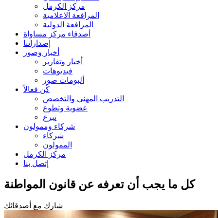
مركز الكرمل
المرافعة الاعلامية
المرافعة الدولية
أصدقاء مركز مساواة
إصداراتنا
أخبار وصور
أخبار وتقارير
فيديوهات
ألبومات صور
كُن فعالاً
التدريب المهني والتخصص
عضوية وتطوع
تبرع
شركاء وممولون
شركاء
الممولون
مركز الكرمل
إتصل بنا
كل ما يجب أن تعرفه عن قانون المواطنة
شارك مع أصدقائك