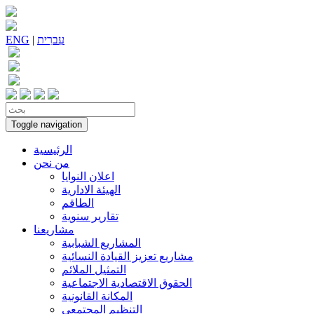
עִברִית
|
ENG
Toggle navigation
الرئيسية
من نحن
اعلان النوايا
الهيئة الادارية
الطاقم
تقارير سنوية
مشاريعنا
المشاريع الشبابية
مشاريع تعزيز القيادة النسائية
التمثيل الملائم
الحقوق الاقتصادية الاجتماعية
المكانة القانونية
التنظيم المجتمعي