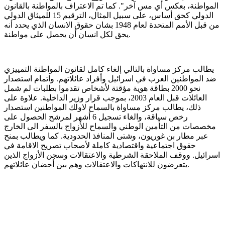
المواطنة، بعكس أي مس آخر
".
كما تم الاعتراف بالمواطنة بالقانون
الدولي كحق أساس، على سبيل المثال، الترقيم
15
للميثاق الدولي
من قبل الأمم المتحدة لعام
1948
بشان حقوق الانسان الذي يحدد أنه
.
يحق لكل انسان أن يحصل على مواطنة
يطالب مركز مساواة بالتالي إلغاء كامل لقانون المواطنة التمييزي
ضد المواطنين العرب في اسرائيل وأفراد عائلاتهم
.
واتمام استصدار
نحو
2000
بطاقة هوية مؤقتة لأشخاص تقدموا بطلبات لم شمل
العائلات قبل العام
2003
، بموجب قرار وزير الداخلية
.
علاوة على
ذلك، يطالب مركز مساواة بالسماح لاولك المواطنين استصدار
رخص سياقة، والغاء تسجيل
6
أشهر لمرشح الحصول على
مخصصات من التأمين الوطني والسماح للأزواج بالسفر الى الخارج
عبر مطار بن غوريون، وشتى المنافذ الحدودية
.
كما ويطالب بمنح
حقوق اجتماعية واقتصادية كاملة لأصحاب تصريح الاقامة في
اسرائيل
.
ووقف الملاحقة الشرطية والاعتقالات وسجن الأزواج الذين
.
يتعرضون للانتهاكات والاعتقالات وهم بين أحضان عائلاتهم