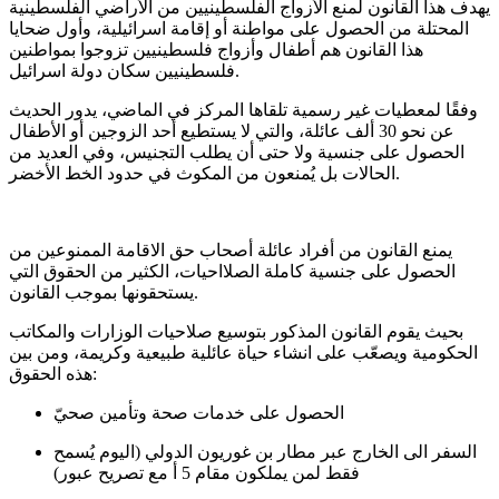
يهدف هذا القانون لمنع الأزواج الفلسطينيين من الأراضي الفلسطينية
المحتلة من الحصول على مواطنة أو إقامة اسرائيلية، وأول ضحايا
هذا القانون هم أطفال وأزواج فلسطينيين تزوجوا بمواطنين
.
فلسطينيين سكان دولة اسرائيل
وفقًا لمعطيات غير رسمية تلقاها المركز في الماضي، يدور الحديث
عن نحو
30
ألف عائلة، والتي لا يستطيع أحد الزوجين أو الأطفال
الحصول على جنسية ولا حتى أن يطلب التجنيس، وفي العديد من
.
الحالات بل يُمنعون من المكوث في حدود الخط الأخضر
يمنع القانون من أفراد عائلة أصحاب حق الاقامة الممنوعين من
الحصول على جنسية كاملة الصلااحيات، الكثير من الحقوق التي
.
يستحقونها بموجب القانون
بحيث يقوم القانون المذكور بتوسيع صلاحيات الوزارات والمكاتب
الحكومية ويصعّب على انشاء حياة عائلية طبيعية وكريمة، ومن بين
:
هذه الحقوق
الحصول على خدمات صحة وتأمين صحيّ
السفر الى الخارج عبر مطار بن غوريون الدولي
(
اليوم يُسمح
فقط لمن يملكون مقام
5
أ مع تصريح عبور
)