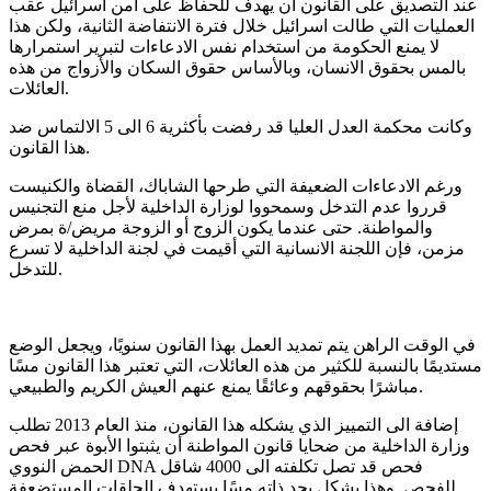
عند التصديق على القانون أن يهدف للحفاظ على أمن اسرائيل عقب
العمليات التي طالت اسرائيل خلال فترة الانتفاضة الثانية، ولكن هذا
لا يمنع الحكومة من استخدام نفس الادعاءات لتبرير استمرارها
بالمس بحقوق الانسان، وبالأساس حقوق السكان والأزواج من هذه
.
العائلات
وكانت محكمة العدل العليا قد رفضت بأكثرية
6
الى
5
الالتماس ضد
.
هذا القانون
ورغم الادعاءات الضعيفة التي طرحها الشاباك، القضاة والكنيست
قرروا عدم التدخل وسمحووا لوزارة الداخلية لأجل منع التجنيس
والمواطنة
.
حتى عندما يكون الزوج أو الزوجة مريض
/
ة بمرض
مزمن، فإن اللجنة الانسانية التي أقيمت في لجنة الداخلية لا تسرع
.
للتدخل
في الوقت الراهن يتم تمديد العمل بهذا القانون سنويًا، ويجعل الوضع
مستديمًا بالنسبة للكثير من هذه العائلات، التي تعتبر هذا القانون مسًا
.
مباشرًا بحقوقهم وعائقًا يمنع عنهم العيش الكريم والطبيعي
إضافة الى التمييز الذي يشكله هذا القانون، منذ العام
2013
تطلب
وزارة الداخلية من ضحايا قانون المواطنة أن يثبتوا الأبوة عبر فحص
فحص قد تصل تكلفته الى
4000
شاقل
DNA
الحمض النووي
للفحص
.
وهذا يشكل بحد ذاته مسًا يستهدف الحلقات المستضعفة