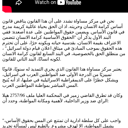
نحن في مركز مساواة نشدد على أن هذا القانون يناقض قانون
أساس كرامة الانسان وحريته
.
اذ ان الحق بحياة عائلية كريمة مدرج
في قانون الأساس
.
ويضمن حقوق المواطنين على عدة أصعدة
:
ففي
البند الأول يذكر أن
"
الحقوق الأساسية كرامة الانسان تتضمن
الاعتراف بقيمة الانسان، بقدسية حياته وبكونه حرًا، على أن تحترم
هذه الحقوق بموجب المبادئ في ميثاق اعلان قيام دولة اسرائيل
"
،
من منطلق الحق بالخصوصية، في البند السابع لقانون كرامة الانسان
.
لكونه انسانًا، البند الثاني للقانون
يعتبر مركز مساواة هذا القانون الذي يجري التمديد له سنويًا، قانونًا
تمييزيًا من الدرجة الأولى ضد المواطنين العرب في اسرائيل،
ويشكل خطرًا على الديمقراطية الاسرائيلية في صلبها، اذ أنه يُتيح
.
المس المباشر بمواطنة المواطنين العرب
وكان قد تطرق القاضي زمير في المحكمة العليا ملف
2757/96
هيلا
:
الراي ضد وزير الداخلية، لأهمية ومكانة المواطنة، وحدد أن
واجب على كل سلطة ادارية ان تمتنع عن المس بحقوق الأساس،
"
يشمل المواطنة، الا لهدف مشروع
.
بالطبع ليس لمسألة تجريد