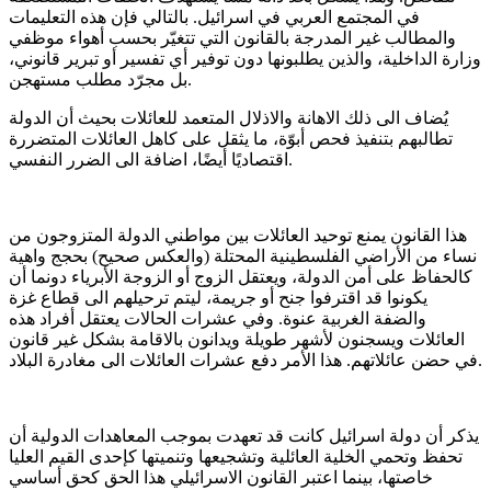
في المجتمع العربي في اسرائيل
.
بالتالي فإن هذه التعليمات
والمطالب غير المدرجة بالقانون التي تتغيّر بحسب أهواء موظفي
وزارة الداخلية، والذين يطلبونها دون توفير أي تفسير أو تبرير قانوني،
.
بل مجرّد مطلب مستهجن
يُضاف الى ذلك الاهانة والاذلال المتعمد للعائلات بحيث أن الدولة
تطالبهم بتنفيذ فحص أبوّة، ما يثقل على كاهل العائلات المتضررة
.
اقتصاديًا أيضًا، اضافة الى الضرر النفسي
هذا القانون يمنع توحيد العائلات بين مواطني الدولة المتزوجون من
نساء من الأراضي الفلسطينية المحتلة
(
والعكس صحيح
)
بحجج واهية
كالحفاظ على أمن الدولة، ويعتقل الزوج أو الزوجة الأبرياء دونما أن
يكونوا قد اقترفوا جنح أو جريمة، ليتم ترحيلهم الى قطاع غزة
والضفة الغربية عنوة
.
وفي عشرات الحالات يعتقل أفراد هذه
العائلات ويسجنون لأشهر طويلة ويدانون بالاقامة بشكل غير قانون
.
في حضن عائلاتهم
.
هذا الأمر دفع عشرات العائلات الى مغادرة البلاد
يذكر أن دولة اسرائيل كانت قد تعهدت بموجب المعاهدات الدولية أن
تحفظ وتحمي الخلية العائلية وتشجيعها وتنميتها كإحدى القيم العليا
خاصتها، بينما اعتبر القانون الاسرائيلي هذا الحق كحق أساسي