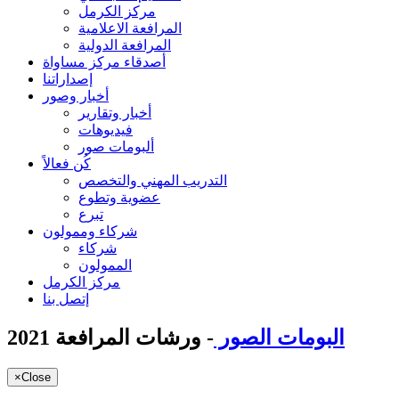
مركز الكرمل
المرافعة الاعلامية
المرافعة الدولية
أصدقاء مركز مساواة
إصداراتنا
أخبار وصور
أخبار وتقارير
فيديوهات
ألبومات صور
كُن فعالاً
التدريب المهني والتخصص
عضوية وتطوع
تبرع
شركاء وممولون
شركاء
الممولون
مركز الكرمل
إتصل بنا
البومات الصور
- ورشات المرافعة 2021
×
Close