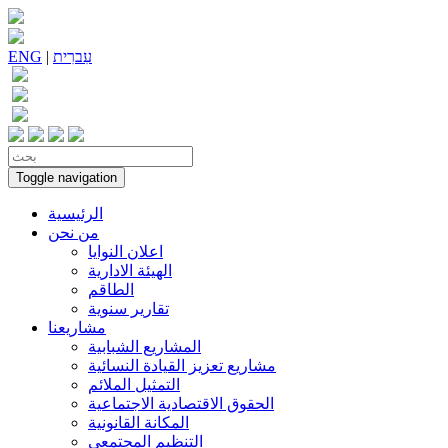
עִברִית
|
ENG
Toggle navigation
الرئيسية
من نحن
اعلان النوايا
الهيئة الادارية
الطاقم
تقارير سنوية
مشاريعنا
المشاريع الشبابية
مشاريع تعزيز القيادة النسائية
التمثيل الملائم
الحقوق الاقتصادية الاجتماعية
المكانة القانونية
التنظيم المجتمعي