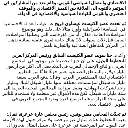
الاقتصادي والنضال السياسي القومي. وقام عدد من المشاركين في
المؤتمر بالتنويه الى العلاقة بين التمييز الاقتصادي والموقف
العنصري والقومي للقيادة السياسية والاقتصادية في الدولة.
ثم تحدث عضو الكنيست عيساوي فريج
عن غياب العدالة الاجتماعية
في السياسة الاسرائيلية وأورد مثالا على ذلك وهو موضوع
المواصلات العامة، فقال: أنا من كفرقاسم التي وصلتها المواصلات
العامة قبل ثلاث سنوات لأنّ هناك حاجة لقوى عاملة نسائية تذهب
الى المركز للمناطق الصناعية والتجارية للعمل.
وأكد
د. حنا سويد، عضو الكنيست السابق ورئيس المركز العربي
للتخطيط البديل،
على ان حيز التخطيط غير موجود في المجتمع
العربي، والناتج الإجمالي للعرب في البلاد يصل الى اكثر من أربعون
مليار دولار
،
والمناطق الصناعية تعتبر جزءًا هامًّا من التطوير
الاقتصادي لفئة المستثمرين العرب. وقال: يدفع العرب سبعة
مليارات شيكل لمؤسسات مختلفة، منها مليارا شيكل للبنك ومليار
واحد لشركات الهواتف، وتصل ميزانية المجالس المحلية العربية الى
ستة مليارات شيكل، لكنّ هذه الأموال غير منظمة ولا تستخدم للتأثير
على متخذ القرار، وعلينا توسيع قدرة ونفوذ المجتمع العربي في
تطوير الاقتصاد لديه.
ثم تحدّث المحامي مضر يونس، رئيس مجلس عارة عرعرة،
فقال:
بغيب التخطيط هناك منازل غير مرخصة ولا تتوفر حلول لهذه الأزمة،
عدد البيوت غير المرخصة في عرعرة على سبيل المثال يتجاوز ال