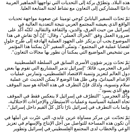
هذه البلاد
.
وتطرّق بركة إلى التحديات التي تواجهها الجماهير العربية
داعيًا المشاركين إلى التعاون مع نشاط لجنة المتابعة العليا.
ثمّ تحدّث السفير اليابانيّ كوجي توميتا عن صعوبة مواجهة تحديات
الواقع الذي يعيشه المجتمع العربي نتيجة التعددية العالية في
إسرائيل من حيث العرق، والدين، والثقافة والتقاليد. لكنّه أكّد على
ضرورة العمل وفق "الحراك العملي"، وقال: "إنّ أيّ نقاشٍ في هذا
الموضوع يجب أن يرتكز على الجهود العملية الهادفة إلى طرح حلولٍ
لقضايا عملية في المجتمع"، وتمنّى السفير "أنْ يمكننا هذا المؤتمر
من تشخيص المواضيع التي يمكننا أن نطور بها مجالات التعاون".
ثمّ تحدّث وزير شؤون الأسرى السابق في السلطة الفلسطينية
أشرف العجرمي، قائلا: "إسرائيل تدمر المشاريع التي تقوم بها بعض
دول العالم لتعزيز وتنمية الاقتصاد الفلسطيني، وتمارس عمليات
الإعدام الميدانيّ، وفي ظل هذا الوضع لا يمكن الحديث عن عملية
سلام وتسوية، ولذلك فإنّ التطرف في هذه الحالة هو سيد الموقف
وهو الذي يسود".
وأكّد العجرمي: "التطرّف في إسرائيل لا ينعكس فقط في الموقف
تجاه العملية السياسية وعمليات الاستيطان والإجراءات الاحتلالية،
وإنما بات التطرف في إسرائيل نارًا تأكل كلّ القيم داخل إسرائيل".
ثمّ تحدّثت عن مركز مساواة عرين عابدي، التي عبّرت عن أملها في
أن تكون هذه المساحة للتواصل من أجل الإنتاج والإسهام في تعزيز
الوعي والخطاب لدى المجتمع الفلسطيني في إسرائيل وتطوير