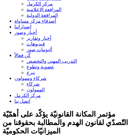
مركز الكرمل
المرافعة الاعلامية
المرافعة الدولية
أصدقاء مركز مساواة
إصداراتنا
أخبار وصور
أخبار وتقارير
فيديوهات
ألبومات صور
كُن فعالاً
التدريب المهني والتخصص
عضوية وتطوع
تبرع
شركاء وممولون
شركاء
الممولون
مركز الكرمل
إتصل بنا
مؤتمر المكانة القانونيّة يؤكّد على أهمّيّة
التّصدّي لقانون الهدم والمطالبة بحقوقنا من
الميزانيّات الحكوميّة