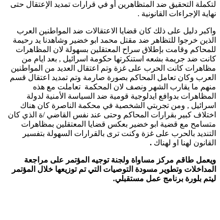
لتكملة التحقيق ضد المتظاهرين أو في قرارات تمديد الإعتقال حتى
نهاية الإجراءات القانونية .
واكبر دليل على ذلك كان قضايا الاعتقالات ضد المواطنين العرب
الذين خرجوا للتظاهر ضد مقتل محمد ابو خضير وشاهدنا يد رحيمة
للمحاكم وقامت بإطلاق سراح المعتقلين بسهولة لان المظاهرات
كانت ضد جريمة بشعه استنكرتها حكومة اسرائيل , بعد ايام من
مظاهرات كانت الحرب على غزة وتم اعتقال العديد من المواطنين
العرب وكان تعامل المحاكم بصورة صارمة وتم تمديد اعتقال قسم
منهم ما يقارب الشهر ونصف لان المحكمة تعاملت مع هذه
المظاهرات بدوافع ايدلوجية قومية ضد السياسة الأمنية لدولة
اسرائيل , ومن تجربتي الشخصية في محكمة الناصرة كان هناك
اختلاف كبير بقرارات المحاكم وحتى عند نفس القاضي /ة الذي كان
متسامح مع قضية ابو خضير بعكس قضايا المعتقلين بمظاهرات
التنديد بالحرب على غزة وكنت ترى بالقرارات السهولة بتفسير
القانون لهنا او لهناك
.
ويعمل طاقم مركز مساواة ولجنة توجيه المؤتمر على مراجعة
المداخلات وتطوير مسودة التوصيات التي تم توزيعها خلال المؤتمر
ليتم بلورة برنامج عمل مستقبلي.