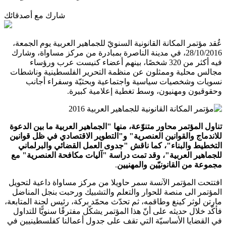
شارك مع أصدقائك
عُقد مؤتمر المكانة القانونية السنويّ للجماهير العربية يوم الجمعة،
28/10/2016، في مدينة الناصرة بمبادرة من مركز مساواة، وشارك
فيه أكثر من 320 شخصًا، بينهم أعضاء كنيست عرب ورؤساء
مجالس محلية وممثلون عن منظمة التحرير الفلسطينية وناشطات
نسويات وشخصيات سياسية واجتماعية وبحثيّة وسفراء أجانب
وحقوقيون ومهنيون، وسط تغطية إعلامية كبيرة.
تناول المؤتمر محاور متنوّعة، منها "الجماهير العربية ما بين الدعوة
للاندماج والقوانين العنصرية" و"التطوير الاقتصادي في ظل قوانين
التخطيط والبناء"، كما ناقش "جدوى العمل القضائي والبرلماني
للجماهير العربية"، وقد تمت دراسة "آليات مكافحة العنصرية" مع
مجموعة من القانونيّين والمهنيين
.
افتتحت المؤتمر الآنسة سمر حاويلا من مركز مساواة داعية لتحويل
المؤتمر الى منصة للحوار والتعلم والتشبيك ورحبت بنجل المناضل
مارتن لوثر كينغ وطاقمه، ثم تحدّث محمّد بركة، رئيس لجنة المتابعة،
فأكّد خلال حديثه على أنّ هذا المؤتمر يشكّل مفترقًا سنويًّا للتداول
في القضايا الأساسيّة التي تقف على جدول أعمالنا كفلسطينيين في