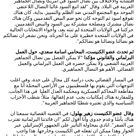
ال
تشابه والاختلاف بين نضال السود في أمريكا ونضال الجماهير
العربية في البلاد. وقال "لقد اتبع السود غالبا النضال اللاعنفي
الموحد مع المجتمع المدني ضد الظلم والتمييز. بداية، كان هناك
تقوقع اسود ثم التوجه كان نحو ضم البيض التقدميين وكان هناك
نضال مشترك ومصلحة مشتركة بين السود والبيض التقدميين.
حركتنا في الولايات المتحدة لم تنته بعد، وأجواء الانتخابات الحالية
في الولايات المتحدة خطيرة على ما أنجزناه، ونحن نشعر ان نضالكم
هو نضالنا ونضالنا هو نضالكم".
ثم تحدث عضو الكنيست، المحامي اسامة سعدي، حول العمل
البرلماني والقانوني مؤكدا "
لا يمكن الفصل بين نضال الجماهير
العربية الشعبي ولا يمكن حصره في العمل البرلماني والعمل
القضائي. الأهم هو النضال الجماهيري.
في المسار القضائي يجب دراسة كل مجال على حدة، وفي اغلب
التوجهات التي يقوم بها فلسطينيون من الأراضي المحتلة أنا مع
مقاطعة المحاكم العسكرية ومحكمة العدل العليا في هذا الجانب.
وللمقارنة هناك إمكانيات يجب عدم إغفالها، مثلاً: شطب الأحزاب
السياسية والذي نعتبره شطبًا للجماهير العربية".
وقال عضو الكنيست زهير بهلول:
في القضيه القضائية سمعنا ان
هناك يأسًا وعدم جدوى وأنا أقول لكم "ان فائدتنا البرلمانية تقترب
من الصفر". انادي بمحاولة التأثير على الجمهور الإسرائيلي عبر
الحوار وهذا ممكن ان تفعله في الكنيست وخارجها. هذا واجب