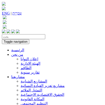
עִברִית
|
ENG
Toggle navigation
الرئيسية
من نحن
اعلان النوايا
الهيئة الادارية
الطاقم
تقارير سنوية
مشاريعنا
المشاريع الشبابية
مشاريع تعزيز القيادة النسائية
التمثيل الملائم
الحقوق الاقتصادية الاجتماعية
المكانة القانونية
التنظيم المجتمعي