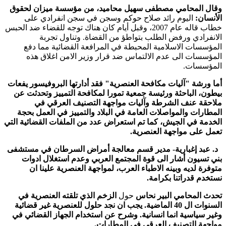
وقال المحامي مصطفى سهيل محاميد، من مؤسسة ميزان لحقوق
الأنسان:
اليوم رائد صلاح حوكم وسجن في سجن انفرادي على
خطاب قاله عام 2007، وقبل أيام كان هناك توجه للقضاء ضد الحبس
الانفرادي ورفض الطلب بتواطؤ من القضاة. وتناول تجربة
المؤسسات الاسلامية المحبطة في المرافعة القضائية مما دفع
المؤسسات الى عدم الالتماس ضد قرار وزير الامن اغلاق هذه
المؤسسات.
أما ورشة "
آ
ليات مكافحة العنصرية" فقد
أدارتها البروفيسور يفعات
بيطون، الباحثة ورئيسة جمعية تمورا لمكافحة التمييز
وتحدثت عن
ملاحقة عنف الشرطة وآليات مواجهة التصنيف العرقي في
المطارات والمواصلات العامة في البلاد والتمييز في العمل بحجة
الخدمة في الجيش، كما تم استعراض عدد من الملفات القضائية التي
تعمل على مواجهة العنصرية
.
د. عبد إغبارية- مدير قسم معالجة أمراض السرطان في مستشفى
بني تسيون أشار الى قوة المجتمع العربي وعدم استغلال ادوات
متوفرة لديه وبينه الاطباء العرب، لمواجهة العنصرية علينا ان
نستخدم قدراتنا بكرامة.
تحدث المحامي البير نحاس
حول
الزخم الذي تلقته العنصرية في
السنوات ال 40 الماضية. يجب ان نجد حلول للعنصرية غير قضائية
وغير سياسية انما انسانية. وشرح عن استخدام الجهاز القضائي في
مواجهة التصنيف العرقي في المطارات.