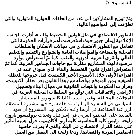
النقاش وجوديًّا.
وتمّ توزيع المشاركين الى عدد من الحلقات الحوارية المتوازية والتي
تطرّقت إلى المواضيع التالية:
التطوير الاقتصادي في ظل قوانين التخطيط والبناء، أدارت الجلسة
الإعلامية إيمان جبور حيث استعرضت أهم قرارات الحكومة التي
تتعامل مع التطوير الاقتصادي في مجالات الاسكان والسلطات
المحلية والصناعة والمواصلات العامة والشوارع والتعليم والتعليم
العالي والقرى العربية الدرزية والنقب. كما تمّ استعراض موارد
مرصودة لهذه المشاريع مقارنة مع حاجات الجماهير العربية، كما تمّ
استعراض اقتراح قانون التخطيط والبناء الذي صودق عليه في
القراءة الأولى خلال الأسبوع الأخير للكنيست قبل خروجها للعطلة
الصيفية ومن المتوقع مواصلة سن هذا القانون بعد انعقاد الكنيست،
وقرارات الحكومة والتبعات القانونية في مجال البناء وتسجيل
الاراضي والاتفاقيات التي توقّع مع السلطات المحلية العربية في
المجالات المختلفة
.
و
قدم السيد تاكادا كاتسونوبو، المستشار
السياسي في السفارة اليابانية، مداخلة شرح فيها مشروع المنطقة
الزراعية الصناعية في أريحا وكيف يُمكن لهذا المشروع أن يعود
بالفائدة على المجتمع العربي في إسرائيل
.
وتحدث بروفيسور يارون
زليخة، رئيس كلية المحاسبة، كلية اونو الاكاديمية، حول أهمية التأثير
على متخذ القرار الاقتصادي في البلاد والذي لا يعرف خاصية
الجماهير العربية واقتصادها. ودعا زليخة الى الفصل بين العمل