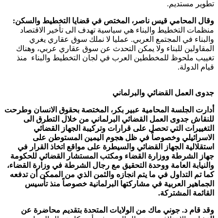
تطوير مستديم.
وقال المحامي قيس ناصر، المختص في قضايا التخطيط والسكن:
منظمات التخطيط والبناء هي سياسية تهدف الى تأخير الاقتصاد
والبناء في المجتمع العربي. عمليا لا نملك سوق عقاري يغري
المقاولين للبناء ولا يمكن التحدث عن سوق عقاري عربي، وهناك
تغييب ملحوظ للمخططين العرب في لجان التخطيط والبناء منذ
قيام الدولة.
جدوى العمل القضائي والبرلماني
أدارت الجلسة المحامية عبير بكر، المختصة بحقوق الانسان وطرحت
للنقاش جدوى العمل القضائي البرلماني من خلال التطرق الى
التغييرات التي تحصل على قرارات وتركيبة الجهاز القضائي
الاسرائيلي وخصوصاً في ظل هجوم اليمين المستوطن على
استقلالية الجهاز القضائي والسيطرة على مواقع اتخاذ القرار في
جهاز الشرطة ووزارة القضاء ومكتب المستشار القضائي للحكومة
والنيابة العامة ووحدة التحقيق مع رجال الشرطة في وزارة القضاء،
كما تم التداول في ما يتم انجازه والثمن الذي من الممكن أن تدفعه
الجماهير العربية في مشاركتها البرلمانية خصوصاً منذ تأسيس
القائمة المشتركة
.
وقد قام د. جوني ماك من الولايات المتحدة بتقديم محاضرة عن