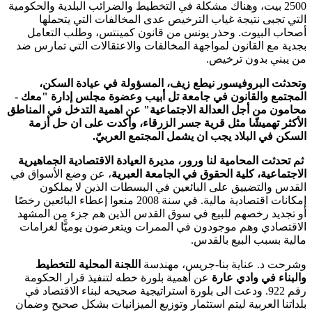
2500 بيت، وهناك مشكلة في التخطيط والضرائب البلدية والحكومية
التي تجبى نتيجة غياب الترخيص عدى المخالفات التي يتحملها
أصحاب البيوت. وحذر يونس من قانون كمينتس، وطلب التعامل
بجدية مع القانون لمواجهة المخالفات والاعتقالات التي تمارس ضد
من يبني بدون ترخيص.
وتحدثت البروفيسور نيطع زيف، المسؤولة في عيادة السكن،
المجتمع والقانون في جامعة تل أبيب وعضوة مجلس إدارة "معك -
محامون من أجل العدالة الاجتماعية" عن اهمية التدخل في المناطق
الأكثر تهميشًا مثل قرية جسر الزرقاء، وأكدت على ان حل أزمة
السكن في البلاد يجب ان يشمل المجتمع العربيّ.
ثم تحدثت المحامية لنا ورور، مديرة العيادة الاقتصادية الجماهيرية
الاجتماعية، كلية الحقوق في الجامعة العبرية
، عن وضع الأسواق في
القدس والتضييق على البائعين في البسطات الذين لا يملكون
إمكانات اقتصادية مالية. في سنة 2008 منعوا إعطاء البائعين رخصًا
أو تجديد رخصهم للبيع في سوق القدس الذين هم جزء من المشهد
الاقتصادي وهم موجودون في الممرات ويتعرضون يوميًّا لغرامات
مالية بسبب البيع بالقدس.
وشرحت د. عناية بنا-جريس، مهندسة
اللجنة المحلية للتخطيط
والبناء في وادي عارة
عن أهمية بلورة خطه لتنفيذ قرار الحكومة
رقم 922. ودعت الى بلورة استراتيجية صحيحه لبناء الاقتصاد في
بلداتنا العربية ليتم استثمار وتوزيع الميزانيات بشكل صحيح وضمان