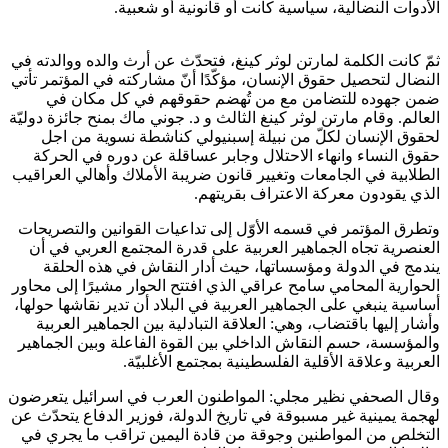
الأدوات النضالية، سياسية كانت أو قانونية أو شعبية
.
ثمّ كانت الكلمة لمارتن لوثر كينغ، فتحدّث عن أرث والده ووالدته في
النضال لتحصيل حقوق الإنسان، مؤكّدًا أنّ مشاركته في المؤتمر تأتي
ضمن جهوده للتضامن مع من تُهضم حقوقهم في كل مكان في
العالم. وقام مارتن لوثر كينغ الثالث و د. جوني ماك بمنح جائزة دوليّة
لحقوق الإنسان لكلّ من نبيلة إسبنيولي كناشطة نسوية من اجل
حقوق النساء وانهاء الاحتلال وجابر عساقلة عن دوره في الحركة
الطلابية في الجامعات وتغيير قانون ضريبة الأملاك وأهالي العراقيب
الذي يقودون معركة الاعتراف بقريتهم.
وتطرق المؤتمر في قسمه الأوّل إلى تداعيات القوانين والتصريحات
العنصرية تجاه الجماهير العربية على قدرة المجتمع العربي في أن
يندمج في الدولة ومؤسساتها، حيث أدار النقاش في هذه الحلقة
الحوارية المحامي سامح عراقي الذي افتتح الحوار مشيرًا إلى محاور
أساسية ينبغي على الجماهير العربية في البلاد أن تدير نقاشها حولها،
وأشار إليها باقتضاب، وهي: العلاقة التبادلية بين الجماهير العربية
والمؤسسة، حسم النقاش الداخلي بين القوة الفاعلة وبين الجماهير
العربية وعلاقة الأقلية الفلسطينية بمجتمع الأغلبيّة.
وقال الصحفي نظير مجلي: المواطنون العرب في اسرائيل يتعرضون
لهجمة يمينية غير مسبوقة في تاريخ الدولة، فوزير الدفاع يتحدّث عن
التخلص من المواطنين وجوقة من قادة اليمين تراقب ما يجري في