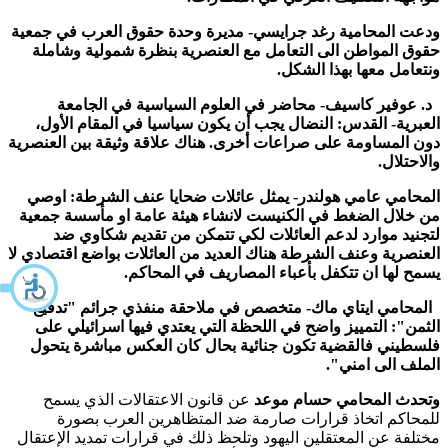
ودعت المحامية رغد جرايسي- مديرة وحدة حقوق العرب في جمعية
حقوق المواطن الى التعامل مع العنصرية بنظرة شمولية وشاملة
ونتعامل معها بهذا الشكل.
د. عوفير كاسيف- محاضر في العلوم السياسية في الجامعة
العبرية- القدس:
النضال يجب أن يكون سياسيا في المقام الأول،
دون المساومة على صراعات أخرى.
هناك علاقة وثيقة بين العنصرية
والاحتلال.
المحامي عامي هولندر- يمثل عائلات ضحايا عنف الشرطة: اوصي
من خلال الضغط في الكنيست لانشاء هيئة عامة او مأسسة جمعية
لتجنيد موارد لدعم العائلات لكي تتمكن من تقديم شكاوي ضد
العنصرية وعنف الشرطة هناك العديد من العائلات بواضع اقتصادي لا
يسمح لها ان تتكفل بأعباء المصاريف في المحاكم.
المحامي ايتاي ماك- متخصص في ملاحقة منفذي جرائم "تدفيع
الثمن": التمييز واضح في اللحظة التي يعتدي فيها اسرائيلي على
فلسطيني فالقضية تكون جنائية بحال كان العكس مباشرة
يتحول
الملف الى امني".
وتحدث المحامي حسام موعد
عن قانون الاعتقالات الذي يسمح
للمحاكم اتخاذ قرارات صارمة ضد المتظاهرين العرب بصورة
مختلفة عن المعتقلين اليهود وتلحظ ذلك في قرارات تمديد الإعتقال