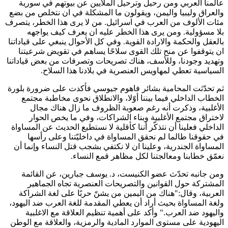
عالمنا العربي ومن رحيل وترحيل الملايين عن بيوتهم في سورية
والعراق وليبيا واليمن، ويقولون ما المشكلة في ان نتخلص من بضع
مئات الألوف من العرب في اسرائيل. من لا يرى هذا الخطر، يتصرف
بلا مسؤولية. ومن يرى هذا الخطر عليه ان يعرف كيف يواجهه
بالعقل والحكمة والارادة القوية. وفي كل الأحوال ينبغي على قياداتنا
ان يتوقفوا عن منح تلك القوى سلاحًا يساهم في تقويض شرعيتنا
وتهديد وجودنا، وللأسف، هناك تصريحات وتصرفات من بعض قياداتنا
السياسية تعطي لمهاويس العنصرية في بلادنا هذا السلاح
.
ثم تحدّثت المحامية بشائر فاهوم جيوسي فأكدت على ضرورة بلورة
الخطاب الداخلي فيما بيننا أوّلا، والانطلاق نحوى مخاطبة مجتمع
الأغلبية، وذكرت أنه رغم صعوبة الظروف ما زال هناك مجال
لاختراق مجتمع الأغلبية وبناء الشراكات، وفي ما يخص الحوار
الداخلي فعلينا أن نتذكّر أننا كأقلية لا نستطيع الحديث عن المساواة
في حقوقنا طالما لم نحقق المساواة في داخليّتنا وعلى رأسها
المساواة الجندرية، وعلينا ان لا نكتفي بشجب قتل النساء وإنما أن
نعمّق خطابنا ومعالجتنا لكل مظاهر قمع النساء.
ومن جانبه تحدّث عضو الكنيست، د. يوسف جبارين، عن القائمة
المشتركة حول القوانين والتصريحات العنصرية تجاه الجماهير
العربية، وقال:"هناك من اليمين من يشنّ حربًا على لغة الشراكة
ولغة المساواة بحيث أراد أن يعطي المقدمة للغة العرب ضد اليهود،
واليهود ضد العرب
".
وأكد على أهمية تنظيم العلاقة مع الاغلبية
اليهودية على مستوى الموارد المادية والرمزية، والعلاقة مع الوطن