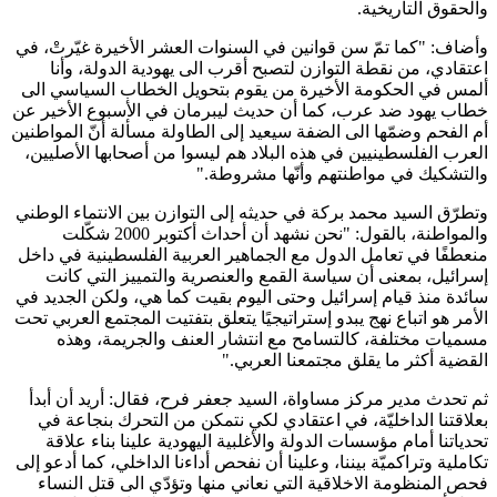
والحقوق التاريخية.
وأضاف: "كما تمّ سن قوانين في السنوات العشر الأخيرة غيّرتْ، في
اعتقادي، من نقطة التوازن لتصبح أقرب الى يهودية الدولة، وأنا
ألمس في الحكومة الأخيرة من يقوم بتحويل الخطاب السياسي الى
خطاب يهود ضد عرب، كما أن حديث ليبرمان في الأسبوع الأخير عن
أم الفحم وضمّها الى الضفة سيعيد إلى الطاولة مسألة أنّ المواطنين
العرب الفلسطينيين في هذه البلاد هم ليسوا من أصحابها الأصليين،
والتشكيك في مواطنتهم وأنّها مشروطة
".
وتطرّق السيد محمد بركة في حديثه إلى التوازن بين الانتماء الوطني
والمواطنة، بالقول: "نحن نشهد أن أحداث أكتوبر 2000 شكّلت
منعطفًا في تعامل الدول مع الجماهير العربية الفلسطينية في داخل
إسرائيل، بمعنى أن سياسة القمع والعنصرية والتمييز التي كانت
سائدة منذ قيام إسرائيل وحتى اليوم بقيت كما هي، ولكن الجديد في
الأمر هو اتباع نهج يبدو إستراتيجيًا يتعلق بتفتيت المجتمع العربي تحت
مسميات مختلفة، كالتسامح مع انتشار العنف والجريمة، وهذه
القضية أكثر ما يقلق مجتمعنا العربي
".
ثم تحدث مدير مركز مساواة، السيد جعفر فرح، فقال: أريد أن أبدأ
بعلاقتنا الداخليّة، في اعتقادي لكي نتمكن من التحرك بنجاعة في
تحدياتنا أمام مؤسسات الدولة والأغلبية اليهودية علينا بناء علاقة
تكاملية وتراكميّة بيننا، وعلينا أن نفحص أداءنا الداخلي، كما أدعو إلى
فحص المنظومة الاخلاقية التي نعاني منها وتؤدّي الى قتل النساء