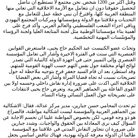
وقتل أكثر من 1200 شخص. نحن مجتمع لا نستطيع ان نناضل
لتحصيل حقوقنا دون ان نتعامل مع الأزمة الاخلاقية التي تعاني منها
المنطقة العربية كلها، واقترحُ أن نبني خطة عمل للتعامل مع
التحديات وعلاقتنا مع الدولة ومؤسساتها ومركبات المجتمع اليهودي
وباقي اجزاء الشعب الفلسطيني والعالم العربي. وأكد فرح على
أهمية بناء مؤسساتنا الوطنية مثل لجنة المتابعة العليا ولجنة الرؤساء
والمؤسّسات المهنية التخصّصية.
وتحدّث عضو الكنيست عبد الحكيم حاج يحيى، فاستعرض القوانين
العنصرية التي سنت في الفترة الاخيرة وأشار الى تعامل المؤسسة
العنصري وإلى التمييز حتى في أجهزة الدولة كالنيابة التي تصدر
لوائح اتهام مختلفة حول نفس التهم حسب الهوية القومية للمتهم.
وقد استطرد بعد ان قام السيد جعفر فرح بتوجيه ملاحظة له حول
تصريحات نسبت له تجاه قضايا المرأة وأشار الى بعض القضايا
الخلافية التي اكدت على ضرورة إدارة نقاش داخلي وحسمه اولا بين
القوى الفاعلة بين الجماهير العربية. وتعرض حاج يحيى لانتقادات
على تصريحاته حول العمل النسائي وغناء النساء.
ثم تحدث المحامي حسن جبارين، مدير مركز عدالة، فقال: الاشكالية
بين الجماهير العربية والمؤسسة ليست اشكالية مواطنة، فالصراع
هو ذو وجه قومي، لكن بخصوص المواطنة علينا ان نحسم الاجابة عن
السؤال كيف نرى المعادلة بين الحقوق والواجبات. وشدد جبارين
على ضرورة ان نتجاوز النقاش المدني في علاقتنا مع المؤسسة
طالما أن الدولة معرفة كدولة يهودية، فهناك تناقض اساسي يجعل