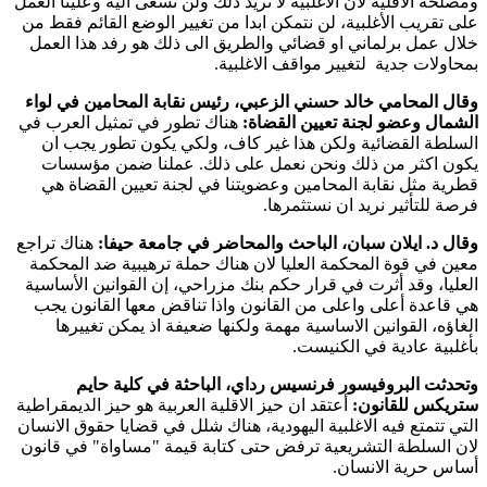
ومصلحة الاقلية لان الاغلبية لا تريد ذلك ولن تسعى اليه وعلينا العمل
على تقريب الأغلبية، لن نتمكن ابدا من تغيير الوضع القائم فقط من
خلال عمل برلماني او قضائي والطريق الى ذلك هو رفد هذا العمل
بمحاولات جدية لتغيير مواقف الاغلبية.
وقال المحامي خالد حسني الزعبي، رئيس نقابة المحامين في لواء
الشمال وعضو لجنة تعيين القضاة:
هناك تطور في تمثيل العرب في
السلطة القضائية ولكن هذا غير كاف، ولكي يكون تطور يجب ان
يكون اكثر من ذلك ونحن نعمل على ذلك. عملنا ضمن مؤسسات
قطرية مثل نقابة المحامين وعضويتنا في لجنة تعيين القضاة هي
فرصة للتأثير نريد ان نستثمرها.
وقال د. ايلان سبان، الباحث والمحاضر في جامعة حيفا:
هناك تراجع
معين في قوة المحكمة العليا لان هناك حملة ترهيبية ضد المحكمة
العليا، وقد أثرت في قرار حكم بنك مزراحي، إن القوانين الأساسية
هي قاعدة أعلى واعلى من القانون واذا تناقض معها القانون يجب
الغاؤه، القوانين الاساسية مهمة ولكنها ضعيفة اذ يمكن تغييرها
بأغلبية عادية في الكنيست.
وتحدثت البروفيسور فرنسيس رداي، الباحثة في كلية حايم
ستريكس للقانون:
أعتقد ان حيز الاقلية العربية هو حيز الديمقراطية
التي تتمتع فيه الاغلبية اليهودية، هناك شلل في قضايا حقوق الانسان
لان السلطة التشريعية ترفض حتى كتابة قيمة "مساواة" في قانون
أساس حرية الانسان.