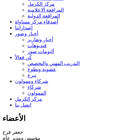
مركز الكرمل
المرافعة الاعلامية
المرافعة الدولية
أصدقاء مركز مساواة
إصداراتنا
أخبار وصور
أخبار وتقارير
فيديوهات
ألبومات صور
كُن فعالاً
التدريب المهني والتخصص
عضوية وتطوع
تبرع
شركاء وممولون
شركاء
الممولون
مركز الكرمل
إتصل بنا
الأعضاء
جعفر فرح
مؤسس ومدير عام