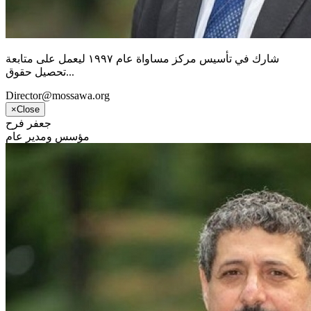
شارك في تأسيس مركز مساواة عام ١٩٩٧ ليعمل على متابعة
تحصيل حقوق...
Director@mossawa.org
×
Close
جعفر فرح
مؤسس ومدير عام