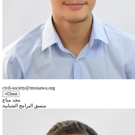
civil-society@mossawa.org
×
Close
مجد مناع
منسق البرامج الشبابية