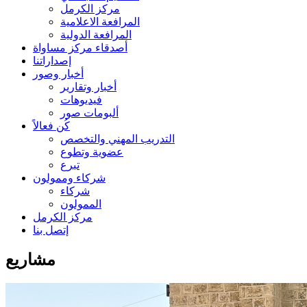
مركز الكرمل
المرافعة الاعلامية
المرافعة الدولية
أصدقاء مركز مساواة
إصداراتنا
أخبار وصور
أخبار وتقارير
فيديوهات
ألبومات صور
كُن فعالاً
التدريب المهني والتخصص
عضوية وتطوع
تبرع
شركاء وممولون
شركاء
الممولون
مركز الكرمل
إتصل بنا
مشاريع