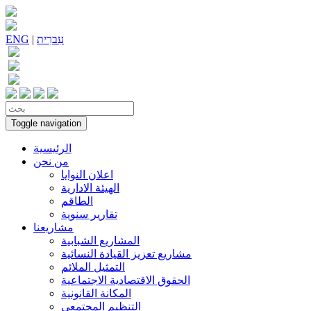
עִברִית
|
ENG
Toggle navigation
الرئيسية
من نحن
اعلان النوايا
الهيئة الادارية
الطاقم
تقارير سنوية
مشاريعنا
المشاريع الشبابية
مشاريع تعزيز القيادة النسائية
التمثيل الملائم
الحقوق الاقتصادية الاجتماعية
المكانة القانونية
التنظيم المجتمعي