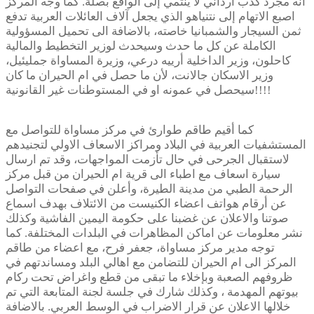
أنه مجرد كذب أرداني لا ينتمي إلى الواقع بصلة. كما وجّه المركز
اصبع الاتهام إلى نتنياهو الذي يجعل آلاف العائلات العربية تدفع
ثمن السيجار والشمبانيا خاصته، بالاضافة الى تحميل المسؤولية
الكاملة عن كل ما حدث وسيحدث لوزير التخطيط والمالية
كاحلون، وزير الداخلية أرييه درعي، وزيرة المساواة جمليئيل،
وزير الاسكان جالانت، لأن ما حصل في ام الحيران ما كان
سيحصل في عمونه او في المستوطنات غير القانونية!!!!
كما أقيم طاقم طوارئ في مركز مساواة للتواصل مع
المستشفيات العربية في البلاد ومراكز الاسعاف الاولي لتجنيدهم
لاستقبال الجرحى في حال تأزمت المواجهات، وقد تم ارسال
سيارة اسعاف مع اطباء الى قرية ام الحيران من قبل مركز
الرحمة الطبي من مدينة الطيرة، وأعلن في صفحات التواصل
عن أرقام هواتف اعضاء الكنيست من الائتلاف بهدف اسماع
صوتنا والاعلان عن غضبنا على حكومة اليمين الفاشية وكذلك
نشر معلومات عن اماكن المظاهرات في البلدات المختلفة. كما
توجه مدير مركز مساواة، جعفر فرح، مع اعضاء من طاقم
المركز الى ام الحيران للتضامن مع اهالي البلد ومساندتهم في
ظروفهم الصعبة وبإخلاء ما تبقى من قطع واغراض تحت ركام
بيوتهم المهدمة ، وكذلك شارك في جلسة لجنة المتابعة التي تم
خلالها الاعلان عن قرار الاضراب في الوسط العربي. بالاضافة