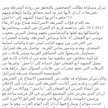
مركز مساواة يطالب الصحفيين بالتحقق من رواية الشرطة ومن
تصريحات أردان لأنها غير مدعّمة بحقائق وإنما بأوهام وبتهم
جاهزة أغربها انتماء الشهيد إلى “داعش”!!!
بعد إقدام قوّات الشرطة الاسرائيلية صباح يوم الاربعاء
18/1/2017 على مداهمة قرية ام الحيران في النقب ومحاصرتها
واشتباكها مع اهلها والمتضامنين معهم ومقتل المربي يعقوب
موسى ابو القيعان 47 عاما برصاص الشرطة، وإصابة العشرات
من الجرحى، من بينهم النائب ايمن عودة والنائب اسامة
السعدي، وهدم وتدمير مباني القرية.. تواصل شرطة إسرائيل
مسلسل تحريضها على الجماهير العربية ونشر بلاغات غير
مُدعّمة بحقائق، غير مكتفية بما نفثته من ادعاءات كاذبة فور
مقتل الشهيد أبو القيعان حول انتمائه إلى”داعش” وغيرها من
الترهات التي تضع عشرات من علامات السؤال حول نزاهة هذه
المؤسسة المسماة شرطة إسرائيل!
وكان مركز مساواة قد طلب من الصحفيين الامتناع عن التحريض
ضد العرب وعدم تبني اكاذيب الشرطة التي سارعت إلى الإعلان
عن انتماء المربي أبو القيعان إلى “داعش”، ووأكاذيب الوزير
اردان الذي يحرض على المجتمع العربي في كل فرصة متاحة هو
ورئيس حكومته، وكان آخرها في موجة الحرائق الأخيرة التي
حدثت مؤخرا، وسارع فيها أردان إلى اتهام العرب، وهو ما تبين