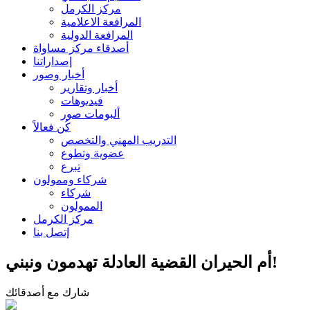
مركز الكرمل
المرافعة الاعلامية
المرافعة الدولية
أصدقاء مركز مساواة
إصداراتنا
أخبار وصور
أخبار وتقارير
فيديوهات
ألبومات صور
كُن فعالاً
التدريب المهني والتخصص
عضوية وتطوع
تبرع
شركاء وممولون
شركاء
الممولون
مركز الكرمل
إتصل بنا
أم الحيران القضية العادلة تهدمون ونبني!
شارك مع أصدقائك