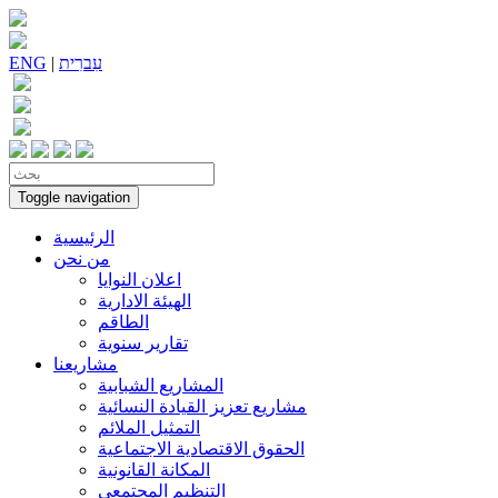
עִברִית
|
ENG
Toggle navigation
الرئيسية
من نحن
اعلان النوايا
الهيئة الادارية
الطاقم
تقارير سنوية
مشاريعنا
المشاريع الشبابية
مشاريع تعزيز القيادة النسائية
التمثيل الملائم
الحقوق الاقتصادية الاجتماعية
المكانة القانونية
التنظيم المجتمعي