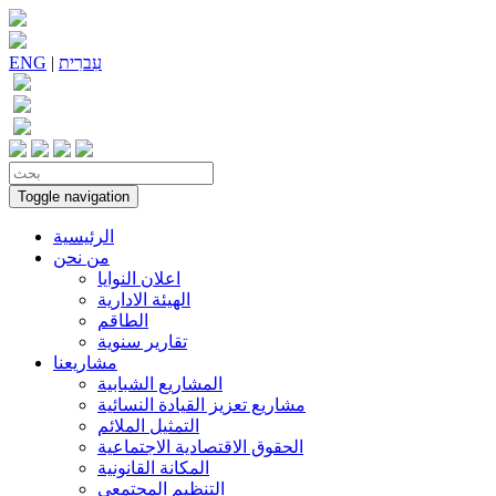
עִברִית
|
ENG
Toggle navigation
الرئيسية
من نحن
اعلان النوايا
الهيئة الادارية
الطاقم
تقارير سنوية
مشاريعنا
المشاريع الشبابية
مشاريع تعزيز القيادة النسائية
التمثيل الملائم
الحقوق الاقتصادية الاجتماعية
المكانة القانونية
التنظيم المجتمعي