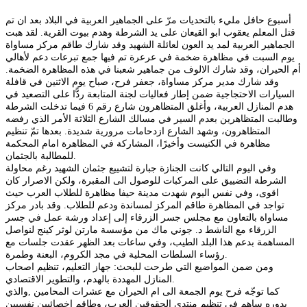
أسبوع حافل مليء بالتحديات مرّ على الجماهير العربية في البلاد بعد ان تم
قتل المعلم يعقوب ابو القيعان على يد الشرطة وهدم بيوت القرية. لقد هبت
الجماهير العربية لمد يد العون لعائلة الشهيد وقد شارك طاقم مركز مساواة
يوم السبت في مظاهرة ضخمة في عرعرة تم فيها جمع تبرعات دعم لأهالي
أم الحيران، وقد شارك الالوف من جماهير شعبنا في هذه المظاهرة الضخمة.
وقد شارك مدير مركز مساواة، جعفر فرح، صباح يوم الاثنين في قافلة
السيارات الاحتجاجية ضمن إطار فعاليات لجنة المتابعة ردًّا على التصعيد في
هدم المنازل العربية، وأغلق المتظاهرون شارع رقم 6 فيما تدخلت الشرطة
وطالبت المتظاهرين بعدم السير في مسالك الشارع الثلاثة الأمر الذي رفضه
المتظاهرون، وشهد الشارع ازدحامات مرورية شديدة. بعدها تمّ تنظيم
مظاهرة في الكنيست وأخيرًا، المشاركة في المظاهرة امام المحكمة
للمطالبة بالجثمان.
وفي اليوم التالي كانت الجنازة جبارة لتشييع جثمان الشهيد رغم محاولة
الشرطة التضييق على المركبات للوصول الى المقبرة، ولكن الاصرار كان
اقوى، وفي نفس اليوم شهدت مدينة حيفا مظاهرة للطلاب العرب حيث
تواجد في المظاهرة طاقم المركز لمساندة ودعم للطلاب. وقد بادر مركز
مساواة بالتعاون مع مجلس جسر الزرقاء إلى إعداد ورشة عمل في جسر
الزرقاء مع الناشط د. جوني ماك من مؤسسة مارتن لوثر كينج لنواصل
المساهمة بدعم هذا البلد الطيب، وفي ساعات بعد الظهر عقدت جلسات مع
رؤساء السلطات المحلية في مجد الكروم، البعنة وطمرة.
ومن ضمن المواضيع التي طرحت للبحث: جهاز التعليم، تنظيم اصحاب
المنازل المهددة بالهدم، والتطوير الاقتصادي.
كما توجّه فرح يوم الجمعة الى ام الحيران مع عشرات المحامين ,والذي
بدوره ساهم في تنظيم منتدى الحقوقين العرب، وطاقم اخصائيين نفسيين