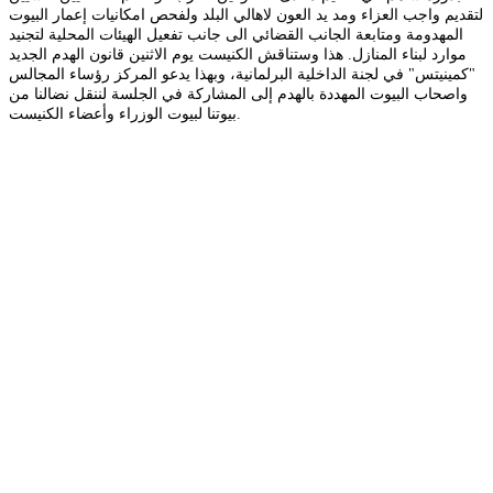
لتقديم واجب العزاء ومد يد العون لاهالي البلد ولفحص امكانيات إعمار البيوت
المهدومة ومتابعة الجانب القضائي الى جانب تفعيل الهيئات المحلية لتجنيد
موارد لبناء المنازل. هذا وستناقش الكنيست يوم الاثنين قانون الهدم الجديد
"كمينيتس" في لجنة الداخلية البرلمانية، وبهذا يدعو المركز رؤساء المجالس
واصحاب البيوت المهددة بالهدم إلى المشاركة في الجلسة لننقل نضالنا من
بيوتنا لبيوت الوزراء وأعضاء الكنيست.