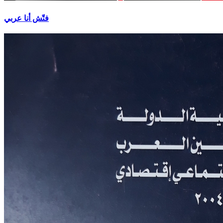
فتّش أنا عربي