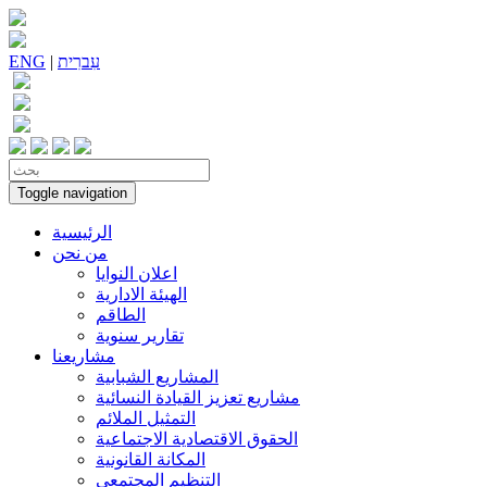
עִברִית
|
ENG
Toggle navigation
الرئيسية
من نحن
اعلان النوايا
الهيئة الادارية
الطاقم
تقارير سنوية
مشاريعنا
المشاريع الشبابية
مشاريع تعزيز القيادة النسائية
التمثيل الملائم
الحقوق الاقتصادية الاجتماعية
المكانة القانونية
التنظيم المجتمعي