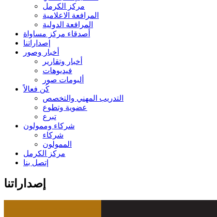
مركز الكرمل
المرافعة الاعلامية
المرافعة الدولية
أصدقاء مركز مساواة
إصداراتنا
أخبار وصور
أخبار وتقارير
فيديوهات
ألبومات صور
كُن فعالاً
التدريب المهني والتخصص
عضوية وتطوع
تبرع
شركاء وممولون
شركاء
الممولون
مركز الكرمل
إتصل بنا
إصداراتنا